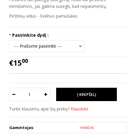
nemūvimos, jas galima susegti, kad nepasimestų.
Pirštinių vidus - švelnus pamušalas.
Pasirinkite dydį :
00
€15
Turite klausimų apie šią prekę?
Klauskite
Gamintojas:
HANDAI