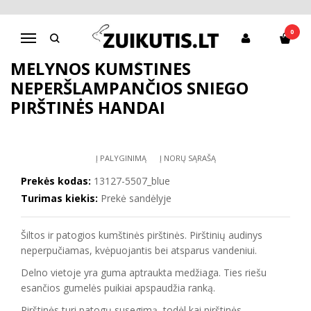
Pagrindinis
Apranga berniukams
Kepurės, pirštinės
Mėlynos kumštinės neperšlampančios sniego pirštinės HANDAI
0
Navigacija
MĖLYNOS KUMŠTINĖS
NEPERŠLAMPANČIOS SNIEGO
PIRŠTINĖS HANDAI
Į PALYGINIMĄ
Į NORŲ SĄRAŠĄ
Prekės kodas:
13127-5507_blue
Turimas kiekis:
Prekė sandėlyje
Šiltos ir patogios kumštinės pirštinės. Pirštinių audinys
neperpučiamas, kvėpuojantis bei atsparus vandeniui.
Delno vietoje yra guma aptraukta medžiaga. Ties riešu
esančios gumelės puikiai apspaudžia ranką.
Pirštinės turi patogų susegimą, todėl kai pirštinės