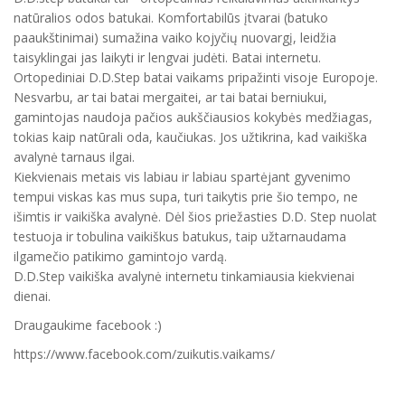
natūralios odos batukai. Komfortabilūs įtvarai (batuko
paaukštinimai) sumažina vaiko kojyčių nuovargį, leidžia
taisyklingai jas laikyti ir lengvai judėti. Batai internetu.
Ortopediniai D.D.Step batai vaikams pripažinti visoje Europoje.
Nesvarbu, ar tai batai mergaitei, ar tai batai berniukui,
gamintojas naudoja pačios aukščiausios kokybės medžiagas,
tokias kaip natūrali oda, kaučiukas. Jos užtikrina, kad vaikiška
avalynė tarnaus ilgai.
Kiekvienais metais vis labiau ir labiau spartėjant gyvenimo
tempui viskas kas mus supa, turi taikytis prie šio tempo, ne
išimtis ir vaikiška avalynė. Dėl šios priežasties D.D. Step nuolat
testuoja ir tobulina vaikiškus batukus, taip užtarnaudama
ilgamečio patikimo gamintojo vardą.
D.D.Step vaikiška avalynė internetu tinkamiausia kiekvienai
dienai.
Draugaukime facebook :)
https://www.facebook.com/zuikutis.vaikams/