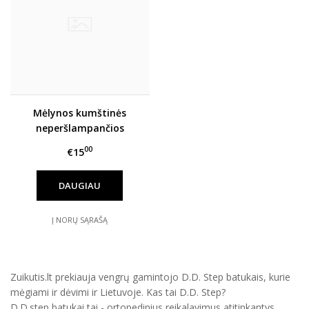
Mėlynos kumštinės
neperšlampančios
sniego pirštinės HANDAI
00
€15
DAUGIAU
Į NORŲ SĄRAŠĄ
Zuikutis.lt prekiauja vengrų gamintojo D.D. Step batukais, kurie
mėgiami ir dėvimi ir Lietuvoje. Kas tai D.D. Step?
D.D.step batukai tai - ortopedinius reikalavimus atitinkantys