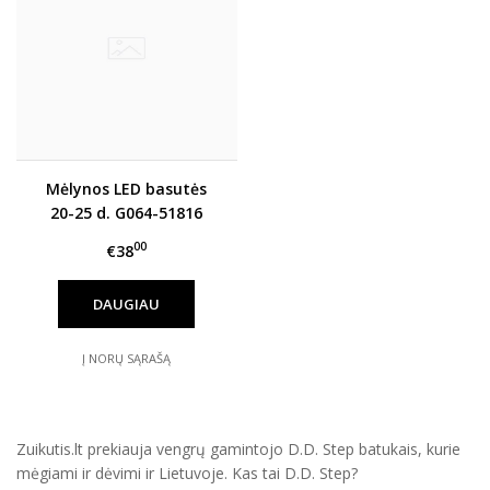
Mėlynos LED basutės
20-25 d. G064-51816
00
€38
DAUGIAU
Į NORŲ SĄRAŠĄ
Zuikutis.lt prekiauja vengrų gamintojo D.D. Step batukais, kurie
mėgiami ir dėvimi ir Lietuvoje. Kas tai D.D. Step?