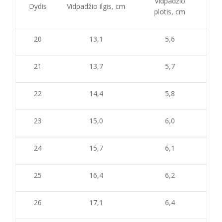
Vidpadžio
Dydis
Vidpadžio ilgis, cm
plotis, cm
20
13,1
5,6
21
13,7
5,7
22
14,4
5,8
23
15,0
6,0
24
15,7
6,1
25
16,4
6,2
26
17,1
6,4