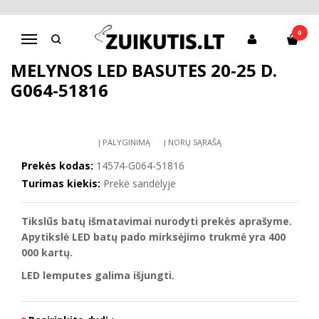
Pagrindinis
Batai berniukui
D.D.Step batai berniukams
Mėlynos LED basutės 20-25 d. G064-51816
0
Navigacija
MĖLYNOS LED BASUTĖS 20-25 D.
G064-51816
Į PALYGINIMĄ
Į NORŲ SĄRAŠĄ
Prekės kodas:
14574-G064-51816
Turimas kiekis:
Prekė sandėlyje
Tikslūs batų išmatavimai nurodyti prekės aprašyme.
Apytikslė LED batų pado mirksėjimo trukmė yra 400
000 kartų.
LED lemputes galima išjungti.