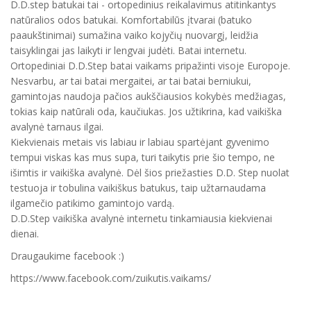
D.D.step batukai tai - ortopedinius reikalavimus atitinkantys
natūralios odos batukai. Komfortabilūs įtvarai (batuko
paaukštinimai) sumažina vaiko kojyčių nuovargį, leidžia
taisyklingai jas laikyti ir lengvai judėti. Batai internetu.
Ortopediniai D.D.Step batai vaikams pripažinti visoje Europoje.
Nesvarbu, ar tai batai mergaitei, ar tai batai berniukui,
gamintojas naudoja pačios aukščiausios kokybės medžiagas,
tokias kaip natūrali oda, kaučiukas. Jos užtikrina, kad vaikiška
avalynė tarnaus ilgai.
Kiekvienais metais vis labiau ir labiau spartėjant gyvenimo
tempui viskas kas mus supa, turi taikytis prie šio tempo, ne
išimtis ir vaikiška avalynė. Dėl šios priežasties D.D. Step nuolat
testuoja ir tobulina vaikiškus batukus, taip užtarnaudama
ilgamečio patikimo gamintojo vardą.
D.D.Step vaikiška avalynė internetu tinkamiausia kiekvienai
dienai.
Draugaukime facebook :)
https://www.facebook.com/zuikutis.vaikams/