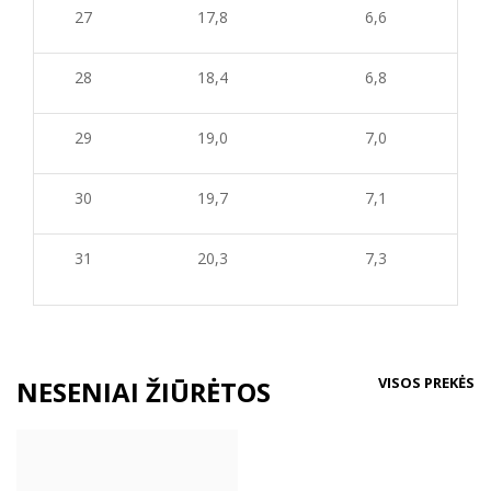
27
17,8
6,6
28
18,4
6,8
29
19,0
7,0
30
19,7
7,1
31
20,3
7,3
VISOS PREKĖS
NESENIAI ŽIŪRĖTOS