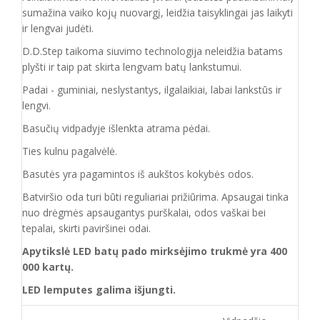
sumažina vaiko kojų nuovargį, leidžia taisyklingai jas laikyti
ir lengvai judėti.
D.D.Step taikoma siuvimo technologija neleidžia batams
plyšti ir taip pat skirta lengvam batų lankstumui.
Padai - guminiai, neslystantys, ilgalaikiai, labai lankstūs ir
lengvi.
Basučių vidpadyje išlenkta atrama pėdai.
Ties kulnu pagalvėlė.
Basutės yra pagamintos iš aukštos kokybės odos.
Batvirš
io o
da turi būti reguliariai prižiūrima. Apsaugai tinka
nuo drėgmės apsaugantys purškalai
,
odos vaškai bei
tepalai, skirti paviršinei odai.
Apytikslė LED batų pado mirksėjimo trukmė yra 400
000 kartų.
LED lemputes galima išjungti.