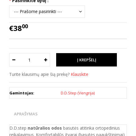
Pasirinkite dydį :
00
€38
Turite klausimų apie šią prekę?
Klauskite
Gamintojas:
D.D.Step (Vengrija)
APRAŠYMAS
D.D.step
natūralios odos
basutės atitinka ortopedinius
reikalavimus. Komfortabilūs įtvarai (basutės paaukštinimai)