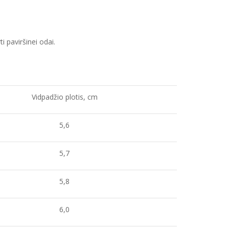
ti paviršinei odai.
Vidpadžio plotis, cm
5,6
5,7
5,8
6,0