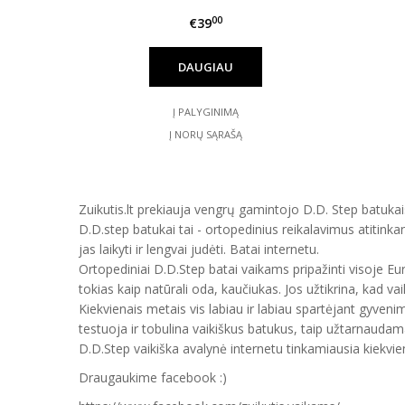
00
€39
DAUGIAU
Į PALYGINIMĄ
Į NORŲ SĄRAŠĄ
Zuikutis.lt prekiauja vengrų gamintojo D.D. Step batukais
D.D.step batukai tai - ortopedinius reikalavimus atitinka
jas laikyti ir lengvai judėti. Batai internetu.
Ortopediniai D.D.Step batai vaikams pripažinti visoje E
tokias kaip natūrali oda, kaučiukas. Jos užtikrina, kad vai
Kiekvienais metais vis labiau ir labiau spartėjant gyveni
testuoja ir tobulina vaikiškus batukus, taip užtarnauda
D.D.Step vaikiška avalynė internetu tinkamiausia kiekvien
Draugaukime facebook :)