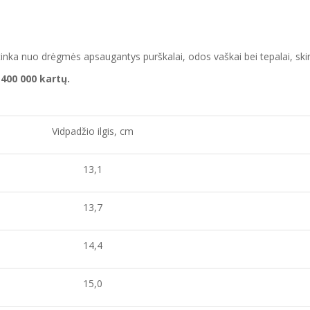
ai tinka nuo drėgmės apsaugantys purškalai
,
odos vaškai bei tepalai, skir
400 000 kartų.
Vidpadžio ilgis, cm
13,1
13,7
14,4
15,0