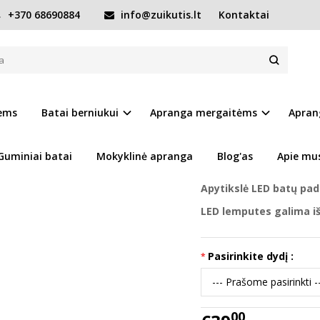
+370 68690884
info@zuikutis.lt
Kontaktai
utės 21-25 d. G064-61965
. G064-61965
Prekės kodas:
15569-G0
iems
Batai berniukui
Apranga mergaitėms
Apran
Ų SĄRAŠĄ
Turimas kiekis:
Prekė s
Guminiai batai
Mokyklinė apranga
Blog'as
Apie mu
Tikslūs batų išmatavi
Apytikslė LED batų pad
LED lemputes galima iš
Pasirinkite dydį :
00