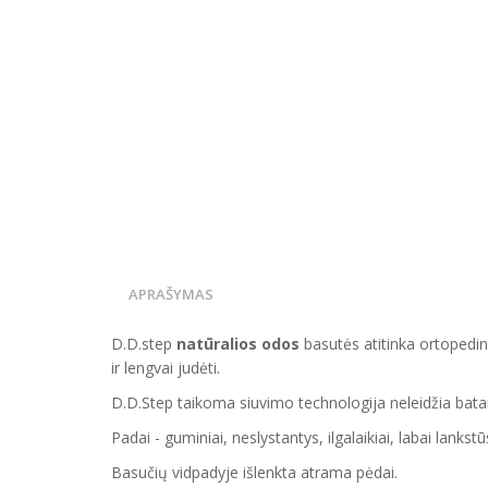
APRAŠYMAS
D.D.step
natūralios odos
basutės atitinka ortopedin
ir lengvai judėti.
D.D.Step taikoma siuvimo technologija neleidžia batam
Padai - guminiai, neslystantys, ilgalaikiai, labai lankstūs
Basučių vidpadyje išlenkta atrama pėdai.