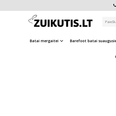
Pagrindinis
D.D.Step batai mergaitėms
Mėlynos LED bas
MĖLYNOS LED BASUTĖS 21-25 D
Batai mergaitei
Barefoot batai suaugus
Į PALYGINIMĄ
Į NOR