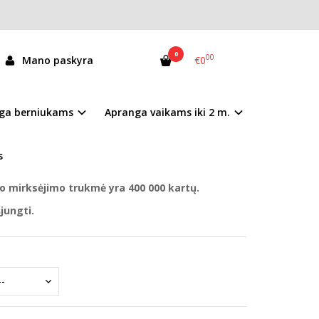
0
00
Mano paskyra
€0
64-61965
ga berniukams
Apranga vaikams iki 2 m.
andėlyje
s
mai nurodyti prekės aprašyme.
o mirksėjimo trukmė yra 400 000 kartų.
jungti.