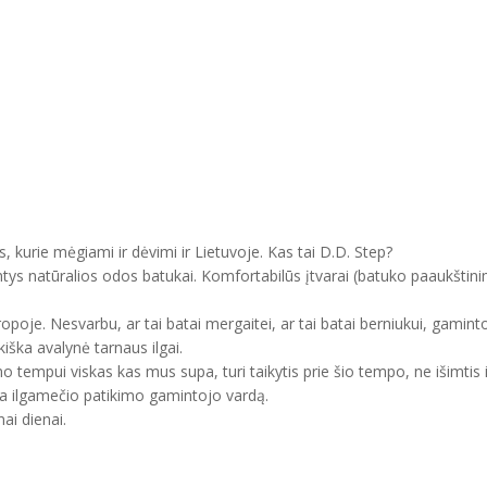
, kurie mėgiami ir dėvimi ir Lietuvoje. Kas tai D.D. Step?
ntys natūralios odos batukai. Komfortabilūs įtvarai (batuko paaukštini
uropoje. Nesvarbu, ar tai batai mergaitei, ar tai batai berniukui, gam
kiška avalynė tarnaus ilgai.
mo tempui viskas kas mus supa, turi taikytis prie šio tempo, ne išimtis 
ma ilgamečio patikimo gamintojo vardą.
ai dienai.