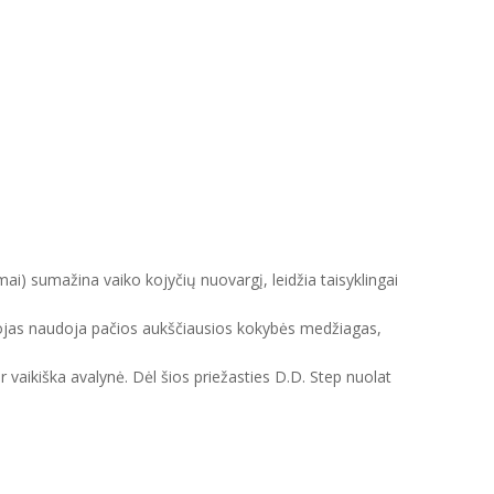
mai) sumažina vaiko kojyčių nuovargį, leidžia taisyklingai
intojas naudoja pačios aukščiausios kokybės medžiagas,
ir vaikiška avalynė. Dėl šios priežasties D.D. Step nuolat