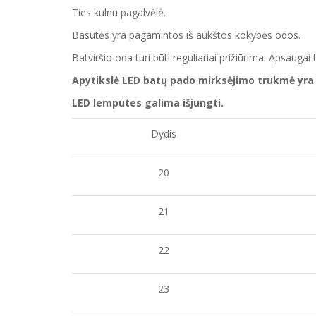
Ties kulnu pagalvėlė.
Basutės yra pagamintos iš aukštos kokybės odos.
Batvirš
io o
da turi būti reguliariai prižiūrima. Apsaug
Apytikslė LED batų pado mirksėjimo trukmė yra 
LED lemputes galima išjungti.
Dydis
20
21
22
23