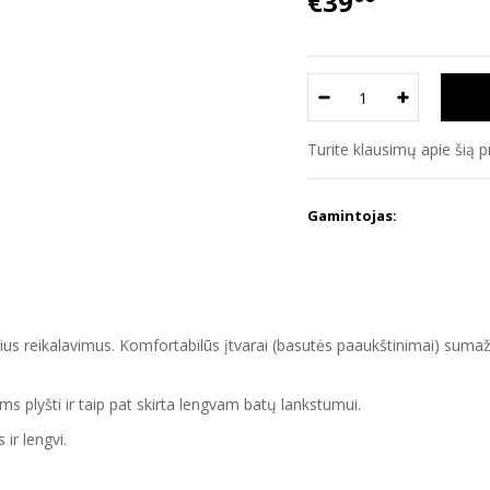
€39
Turite klausimų apie šią 
Gamintojas:
ius reikalavimus. Komfortabilūs įtvarai (basutės paaukštinimai) sumažina
s plyšti ir taip pat skirta lengvam batų lankstumui.
 ir lengvi.