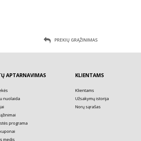
PREKIŲ GRĄŽINIMAS
TŲ APTARNAVIMAS
KLIENTAMS
ekės
Klientams
u nuolaida
Užsakymų istorija
ai
Norų sąrašas
rąžinimai
ystės programa
kuponai
s medis