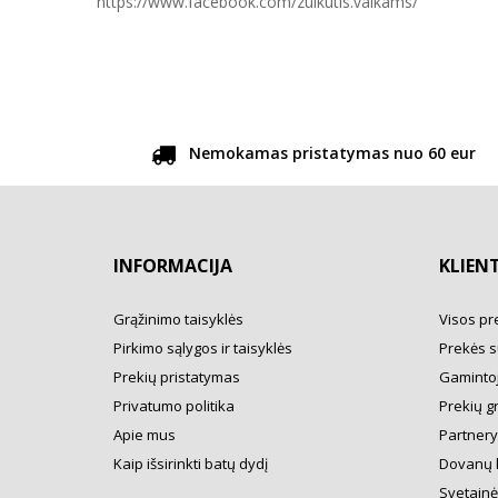
https://www.facebook.com/zuikutis.vaikams/
Nemokamas pristatymas nuo 60 eur
INFORMACIJA
KLIEN
Grąžinimo taisyklės
Visos pr
Pirkimo sąlygos ir taisyklės
Prekės s
Prekių pristatymas
Gamintoj
Privatumo politika
Prekių g
Apie mus
Partner
Kaip išsirinkti batų dydį
Dovanų 
Svetainė