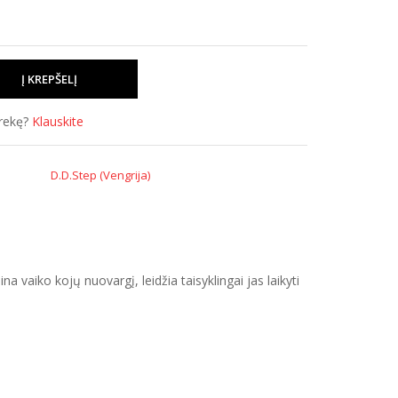
prekę?
Klauskite
D.D.Step (Vengrija)
 vaiko kojų nuovargį, leidžia taisyklingai jas laikyti