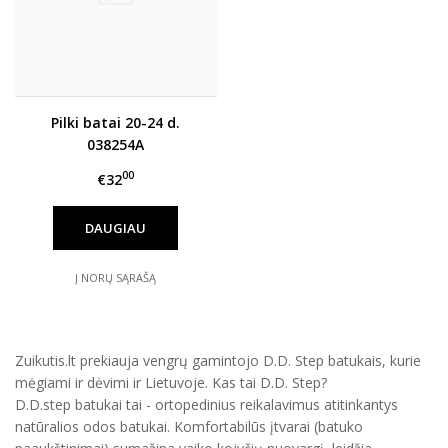
Pilki batai 20-24 d.
038254A
00
€32
DAUGIAU
Į NORŲ SĄRAŠĄ
Zuikutis.lt prekiauja vengrų gamintojo D.D. Step batukais, kurie
mėgiami ir dėvimi ir Lietuvoje. Kas tai D.D. Step?
D.D.step batukai tai - ortopedinius reikalavimus atitinkantys
natūralios odos batukai. Komfortabilūs įtvarai (batuko