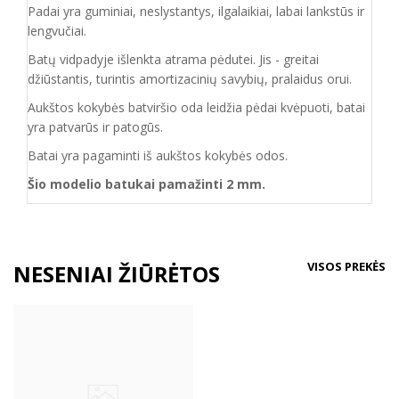
Padai yra guminiai, neslystantys, ilgalaikiai, labai lankstūs ir
lengvučiai.
Batų vidpadyje išlenkta atrama pėdutei. Jis - greitai
džiūstantis, turintis amortizacinių savybių, pralaidus orui.
Aukštos kokybės batviršio oda leidžia pėdai kvėpuoti, batai
yra patvarūs ir patogūs.
Batai yra pagaminti iš aukštos kokybės odos.
Šio modelio batukai pamažinti 2 mm.
VISOS PREKĖS
NESENIAI ŽIŪRĖTOS