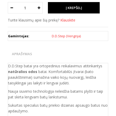
Turite klausimų apie šią prekę?
Klauskite
Gamintojas:
D.D.Step (Vengrija)
APRAŠYMAS
D.D.Step batai yra ortopedinius reikalavimus atitinkantys
natūralios odos
batai. Komfortabilūs įtvarai (bato
paaukštinimai) sumažina vaiko kojų nuovargį, leidžia
taisyklingai jas laikyti ir lengvai judėti.
Nauja siuvimo technologija neleidžia batams plyšti ir taip
pat skirta lengvam batų lankstumui.
Sukurtas specialus batų priekio dizainas apsaugo batus nuo
apdaužymo.