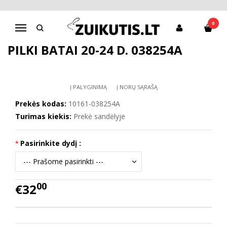
Pagrindinis
Batai berniukui
D.D.Step batai berniukams
Pilki batai 20-24 d. 038254A
0
Navigacija
PILKI BATAI 20-24 D. 038254A
Į PALYGINIMĄ
Į NORŲ SĄRAŠĄ
Prekės kodas:
10161-038254A
Turimas kiekis:
Prekė sandėlyje
Pasirinkite dydį :
00
€32