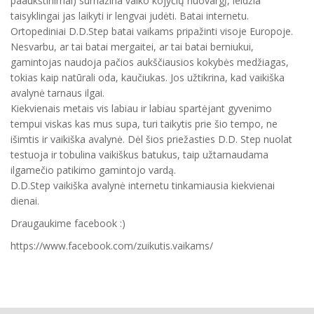
paaukštinimai) sumažina vaiko kojyčių nuovargį, leidžia
taisyklingai jas laikyti ir lengvai judėti. Batai internetu.
Ortopediniai D.D.Step batai vaikams pripažinti visoje Europoje.
Nesvarbu, ar tai batai mergaitei, ar tai batai berniukui,
gamintojas naudoja pačios aukščiausios kokybės medžiagas,
tokias kaip natūrali oda, kaučiukas. Jos užtikrina, kad vaikiška
avalynė tarnaus ilgai.
Kiekvienais metais vis labiau ir labiau spartėjant gyvenimo
tempui viskas kas mus supa, turi taikytis prie šio tempo, ne
išimtis ir vaikiška avalynė. Dėl šios priežasties D.D. Step nuolat
testuoja ir tobulina vaikiškus batukus, taip užtarnaudama
ilgamečio patikimo gamintojo vardą.
D.D.Step vaikiška avalynė internetu tinkamiausia kiekvienai
dienai.
Draugaukime facebook :)
https://www.facebook.com/zuikutis.vaikams/