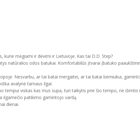
, kurie mėgiami ir dėvimi ir Lietuvoje. Kas tai D.D. Step?
ntys natūralios odos batukai. Komfortabilūs įtvarai (batuko paaukštini
uropoje. Nesvarbu, ar tai batai mergaitei, ar tai batai berniukui, gam
kiška avalynė tarnaus ilgai.
mo tempui viskas kas mus supa, turi taikytis prie šio tempo, ne išimtis 
ma ilgamečio patikimo gamintojo vardą.
ai dienai.