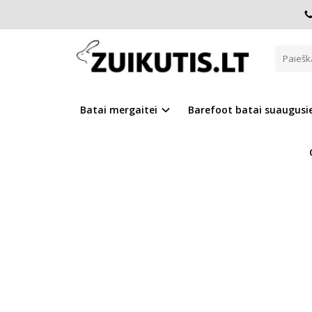
Pagrindinis
Batai berniukui
D.D.Step batai berniukams
PILKI BATAI 24-29 D. F61229M
Batai mergaitei
Barefoot batai suaugus
Į PALYGINIMĄ
Į NOR