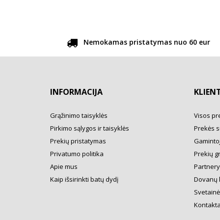
Nemokamas pristatymas nuo 60 eur
INFORMACIJA
KLIEN
Grąžinimo taisyklės
Visos pr
Pirkimo sąlygos ir taisyklės
Prekės s
Prekių pristatymas
Gamintoj
Privatumo politika
Prekių g
Apie mus
Partner
Kaip išsirinkti batų dydį
Dovanų 
Svetainė
Kontakta