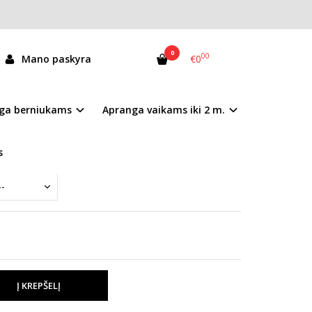
0
00
Mano paskyra
€0
61229M
ga berniukams
Apranga vaikams iki 2 m.
andėlyje
s