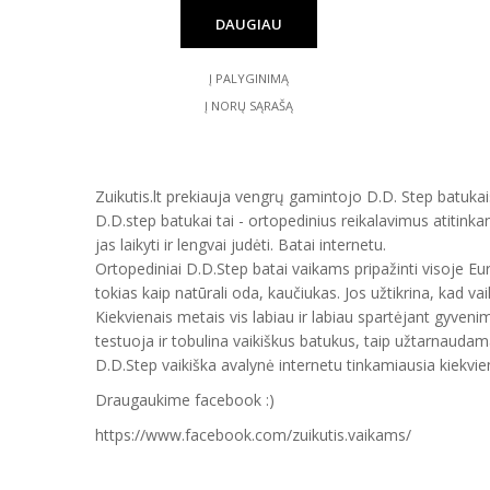
DAUGIAU
Į PALYGINIMĄ
Į NORŲ SĄRAŠĄ
Zuikutis.lt prekiauja vengrų gamintojo D.D. Step batukais
D.D.step batukai tai - ortopedinius reikalavimus atitinka
jas laikyti ir lengvai judėti. Batai internetu.
Ortopediniai D.D.Step batai vaikams pripažinti visoje E
tokias kaip natūrali oda, kaučiukas. Jos užtikrina, kad vai
Kiekvienais metais vis labiau ir labiau spartėjant gyveni
testuoja ir tobulina vaikiškus batukus, taip užtarnauda
D.D.Step vaikiška avalynė internetu tinkamiausia kiekvien
Draugaukime facebook :)
https://www.facebook.com/zuikutis.vaikams/