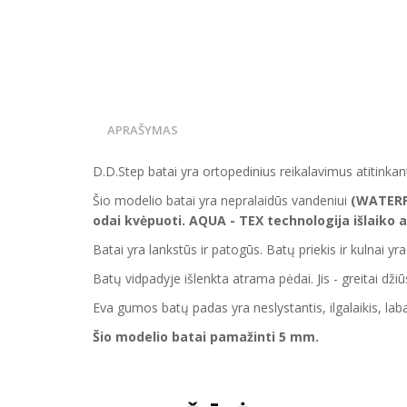
APRAŠYMAS
D.D.Step batai yra ortopedinius reikalavimus atitinkan
Šio modelio batai yra nepralaidūs vandeniui
(WATER
odai kvėpuoti. AQUA - TEX technologija išlaiko 
Batai yra lankstūs ir patogūs. Batų priekis ir kulnai yr
Batų vidpadyje išlenkta atrama pėdai. Jis - greitai džiū
Eva gumos batų padas yra neslystantis, ilgalaikis, labai
Šio modelio batai pamažinti 5 mm.