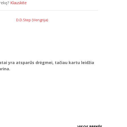
prekę?
Klauskite
D.D.Step (Vengrija)
ai yra atsparūs drėgmei, tačiau kartu leidžia
rina.
VISOS PREKĖS