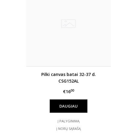
Pilki canvas batai 32-37 d.
CSG152AL
00
€16
DAUGIAU
Į PALYGINIMĄ
Į NORŲ SĄRAŠĄ