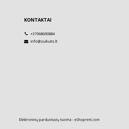
KONTAKTAI
+37068690884
info@zuikutis.lt
Elektroninių parduotuvių nuoma
-
eShoprent.com