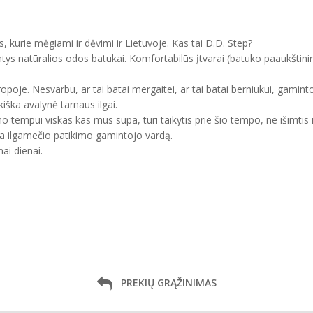
, kurie mėgiami ir dėvimi ir Lietuvoje. Kas tai D.D. Step?
ntys natūralios odos batukai. Komfortabilūs įtvarai (batuko paaukštini
uropoje. Nesvarbu, ar tai batai mergaitei, ar tai batai berniukui, gam
kiška avalynė tarnaus ilgai.
mo tempui viskas kas mus supa, turi taikytis prie šio tempo, ne išimtis 
ma ilgamečio patikimo gamintojo vardą.
ai dienai.
PREKIŲ GRĄŽINIMAS