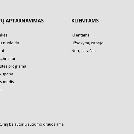
TŲ APTARNAVIMAS
KLIENTAMS
ekės
Klientams
u nuolaida
Užsakymų istorija
ai
Norų sąrašas
rąžinimai
ystės programa
kuponai
s medis
i
turinį be autorių sutikimo draudžiama.