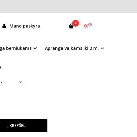
0
00
Mano paskyra
€0
SG152AL
ga berniukams
Apranga vaikams iki 2 m.
andėlyje
s