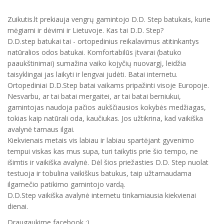
Zuikutis.lt prekiauja vengrų gamintojo D.D. Step batukais, kurie
mėgiami ir dėvimi ir Lietuvoje. Kas tai D.D. Step?
D.D.step batukai tai - ortopedinius reikalavimus atitinkantys
natūralios odos batukai. Komfortabilūs įtvarai (batuko
paaukštinimai) sumažina vaiko kojyčių nuovargį, leidžia
taisyklingai jas laikyti ir lengvai judėti. Batai internetu.
Ortopediniai D.D.Step batai vaikams pripažinti visoje Europoje.
Nesvarbu, ar tai batai mergaitei, ar tai batai berniukui,
gamintojas naudoja pačios aukščiausios kokybės medžiagas,
tokias kaip natūrali oda, kaučiukas. Jos užtikrina, kad vaikiška
avalynė tarnaus ilgai.
Kiekvienais metais vis labiau ir labiau spartėjant gyvenimo
tempui viskas kas mus supa, turi taikytis prie šio tempo, ne
išimtis ir vaikiška avalynė. Dėl šios priežasties D.D. Step nuolat
testuoja ir tobulina vaikiškus batukus, taip užtarnaudama
ilgamečio patikimo gamintojo vardą.
D.D.Step vaikiška avalynė internetu tinkamiausia kiekvienai
dienai.
Draugaukime facebook :)