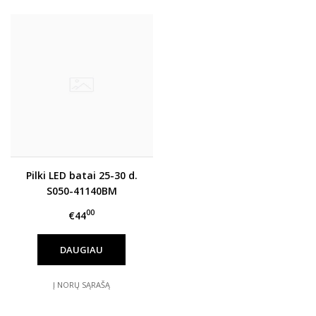
Pilki LED batai 25-30 d.
S050-41140BM
00
€44
DAUGIAU
Į NORŲ SĄRAŠĄ