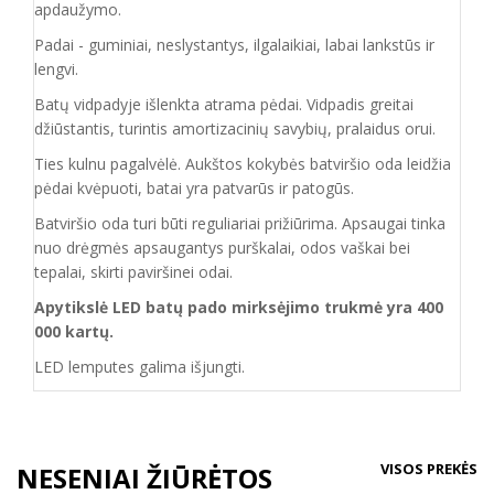
apdaužymo.
Padai - guminiai, neslystantys, ilgalaikiai, labai lankstūs ir
lengvi.
Batų vidpadyje išlenkta atrama pėdai. Vidpadis greitai
džiūstantis, turintis amortizacinių savybių, pralaidus orui.
Ties kulnu pagalvėlė. Aukštos kokybės batviršio oda leidžia
pėdai kvėpuoti, batai yra patvarūs ir patogūs.
Batvirš
io o
da turi būti reguliariai prižiūrima. Apsaugai tinka
nuo drėgmės apsaugantys purškalai
,
odos vaškai bei
tepalai, skirti paviršinei odai.
Apytikslė LED batų pado mirksėjimo trukmė yra 400
000 kartų.
LED lemputes galima išjungti.
VISOS PREKĖS
NESENIAI ŽIŪRĖTOS