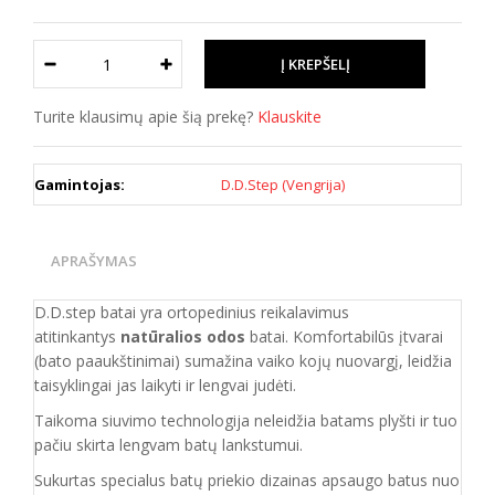
Turite klausimų apie šią prekę?
Klauskite
Gamintojas:
D.D.Step (Vengrija)
APRAŠYMAS
D.D.step batai yra ortopedinius reikalavimus
atitinkantys
natūralios odos
batai. Komfortabilūs įtvarai
(bato paaukštinimai) sumažina vaiko kojų nuovargį, leidžia
taisyklingai jas laikyti ir lengvai judėti.
Taikoma siuvimo technologija neleidžia batams plyšti ir tuo
pačiu skirta lengvam batų lankstumui.
Sukurtas specialus batų priekio dizainas apsaugo batus nuo