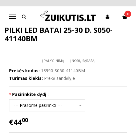
Pagrindinis
Batai berniukui
D.D.Step batai berniukams
Pilki LED batai 25-30 d. S050-41140BM
0
Navigacija
PILKI LED BATAI 25-30 D. S050-
41140BM
Į PALYGINIMĄ
Į NORŲ SĄRAŠĄ
Prekės kodas:
13990-S050-41140BM
Turimas kiekis:
Prekė sandėlyje
Pasirinkite dydį :
00
€44