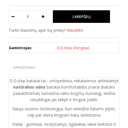
Turite klausimų apie šią prekę?
Klauskite
Gamintojas:
D.D.Step (Vengrija)
APRAŠYMAS
D.D.step batukai tai - ortopedinius reikalavimus atitinkantys
natūralios odos
batukai.Komfortabilūs įtvarai (batuko
paaukštinimai) sumažina vaiko kojyčių nuovargį, leidžia
taisyklingai jas laikyti ir lengvai judėti.
Nauja siuvimo technologija, kuri neleidžia batams plyšti,
taip pat skirta lengvam batų lankstumui
Padai - guminiai, neslystantys, ilgalaikiai, labai lankstūs ir