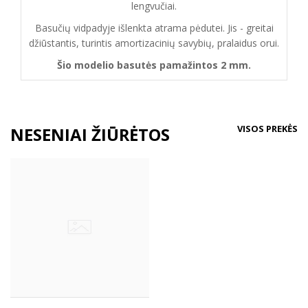
lengvučiai.
Basučių vidpadyje išlenkta atrama pėdutei. Jis - greitai
džiūstantis, turintis amortizacinių savybių, pralaidus orui.
Šio modelio basutės pamažintos 2 mm.
VISOS PREKĖS
NESENIAI ŽIŪRĖTOS