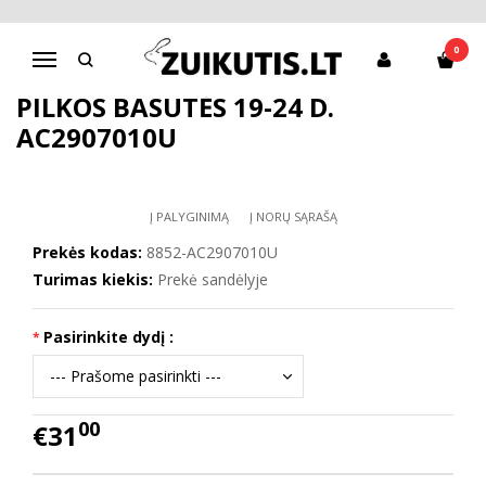
Pagrindinis
Batai berniukui
D.D.Step batai berniukams
Pilkos basutės 19-24 d. AC2907010U
0
Navigacija
PILKOS BASUTĖS 19-24 D.
AC2907010U
Į PALYGINIMĄ
Į NORŲ SĄRAŠĄ
Prekės kodas:
8852-AC2907010U
Turimas kiekis:
Prekė sandėlyje
Pasirinkite dydį :
00
€31