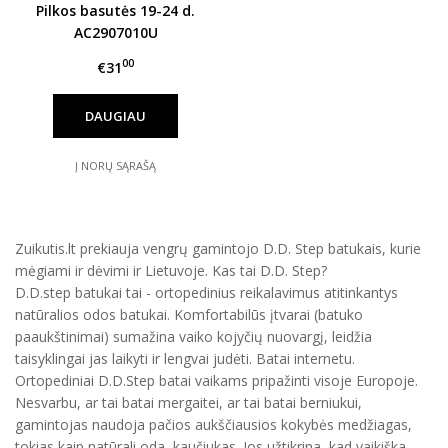
Pilkos basutės 19-24 d.
AC2907010U
00
€31
DAUGIAU
Į NORŲ SĄRAŠĄ
Zuikutis.lt prekiauja vengrų gamintojo D.D. Step batukais, kurie
mėgiami ir dėvimi ir Lietuvoje. Kas tai D.D. Step?
D.D.step batukai tai - ortopedinius reikalavimus atitinkantys
natūralios odos batukai. Komfortabilūs įtvarai (batuko
paaukštinimai) sumažina vaiko kojyčių nuovargį, leidžia
taisyklingai jas laikyti ir lengvai judėti. Batai internetu.
Ortopediniai D.D.Step batai vaikams pripažinti visoje Europoje.
Nesvarbu, ar tai batai mergaitei, ar tai batai berniukui,
gamintojas naudoja pačios aukščiausios kokybės medžiagas,
tokias kaip natūrali oda, kaučiukas. Jos užtikrina, kad vaikiška