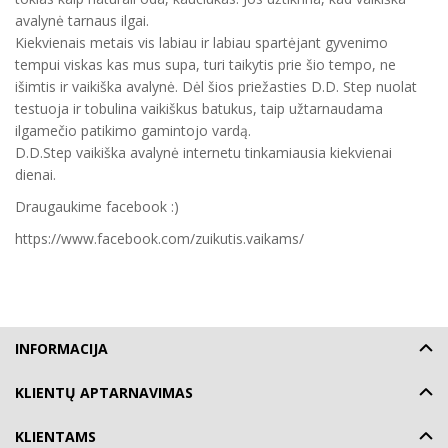
avalynė tarnaus ilgai.
Kiekvienais metais vis labiau ir labiau spartėjant gyvenimo
tempui viskas kas mus supa, turi taikytis prie šio tempo, ne
išimtis ir vaikiška avalynė. Dėl šios priežasties D.D. Step nuolat
testuoja ir tobulina vaikiškus batukus, taip užtarnaudama
ilgamečio patikimo gamintojo vardą.
D.D.Step vaikiška avalynė internetu tinkamiausia kiekvienai
dienai.
Draugaukime facebook :)
https://www.facebook.com/zuikutis.vaikams/
INFORMACIJA
KLIENTŲ APTARNAVIMAS
KLIENTAMS