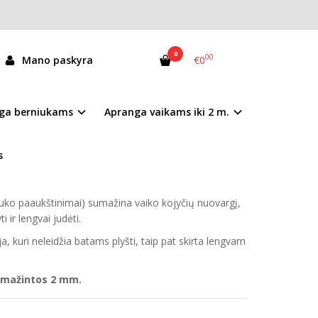
0
00
Mano paskyra
€0
2907017BU
ga berniukams
Apranga vaikams iki 2 m.
andėlyje
s
opedinius reikalavimus atitinkantys
natūralios
tuko paaukštinimai) sumažina vaiko kojyčių nuovargį,
ti ir lengvai judėti.
, kuri neleidžia batams plyšti, taip pat skirta lengvam
amažintos 2 mm.