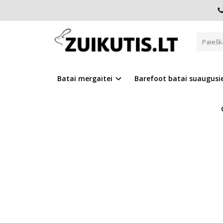
Pagrindinis
Batai berniukui
D.D.Step batai berniukams
PILKOS BASUTĖS 19-24 D. AC2
Batai mergaitei
Barefoot batai suaugus
Į PALYGINIMĄ
Į NOR