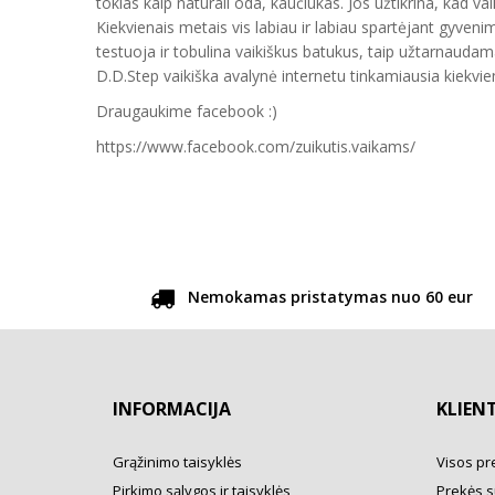
tokias kaip natūrali oda, kaučiukas. Jos užtikrina, kad vai
Kiekvienais metais vis labiau ir labiau spartėjant gyveni
testuoja ir tobulina vaikiškus batukus, taip užtarnauda
D.D.Step vaikiška avalynė internetu tinkamiausia kiekvien
Draugaukime facebook :)
https://www.facebook.com/zuikutis.vaikams/
Nemokamas pristatymas nuo 60 eur
INFORMACIJA
KLIEN
Grąžinimo taisyklės
Visos pr
Pirkimo sąlygos ir taisyklės
Prekės s