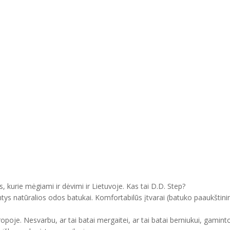
, kurie mėgiami ir dėvimi ir Lietuvoje. Kas tai D.D. Step?
ntys natūralios odos batukai. Komfortabilūs įtvarai (batuko paaukštini
uropoje. Nesvarbu, ar tai batai mergaitei, ar tai batai berniukui, gam