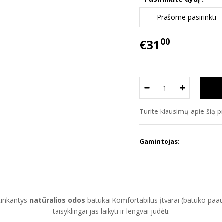
00
€31
Turite klausimų apie šią 
Gamintojas:
itinkantys
natūralios odos
batukai.Komfortabilūs įtvarai (batuko paau
taisyklingai jas laikyti ir lengvai judėti.