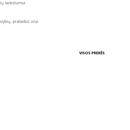
atų lankstumui
vybių, pralaidus orui.
VISOS PREKĖS