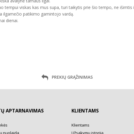
kiška avalynė tarnaus ilgai.
mo tempui viskas kas mus supa, turi taikytis prie šio tempo, ne išimtis 
ma ilgamečio patikimo gamintojo vardą.
ai dienai.
PREKIŲ GRĄŽINIMAS
TŲ APTARNAVIMAS
KLIENTAMS
ekės
Klientams
u nuolaida
Užsakymų istorija