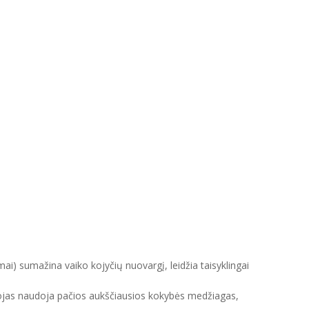
mai) sumažina vaiko kojyčių nuovargį, leidžia taisyklingai
intojas naudoja pačios aukščiausios kokybės medžiagas,