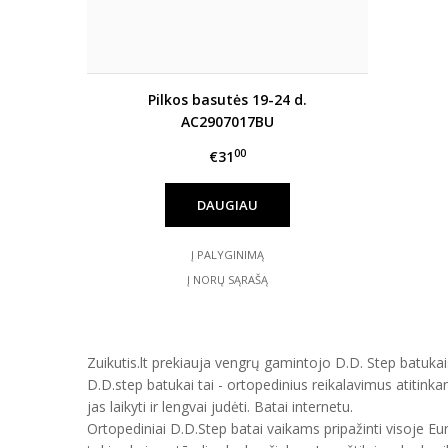
Pilkos basutės 19-24 d.
AC2907017BU
00
€31
DAUGIAU
Į PALYGINIMĄ
Į NORŲ SĄRAŠĄ
Zuikutis.lt prekiauja vengrų gamintojo D.D. Step batukais
D.D.step batukai tai - ortopedinius reikalavimus atitinka
jas laikyti ir lengvai judėti. Batai internetu.
Ortopediniai D.D.Step batai vaikams pripažinti visoje E