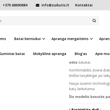
+370 68690884
info@zuikutis.lt
Kontaktai
Pilkos basutės 19-24 d. AC2907017BU
907017BU
Prekės kodas:
8872-AC
iems
Batai berniukui
Apranga mergaitėms
Apran
Ų SĄRAŠĄ
Turimas kiekis:
Prekė s
Guminiai batai
Mokyklinė apranga
Blog'as
Apie mu
D.D.step batukai tai - ort
odos
batukai.
Komfortabilūs įtvarai (ba
leidžia taisyklingai jas laiky
Nauja siuvimo technologija
batų lankstumui.
Šio modelio basutės p
Pasirinkite dydį :