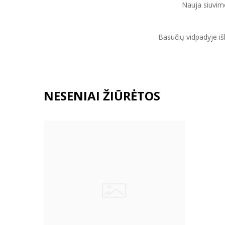
Nauja siuvimo
Basučių vidpadyje išl
NESENIAI ŽIŪRĖTOS