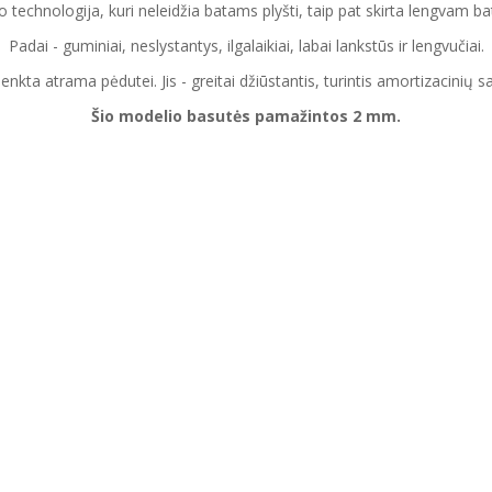
 technologija, kuri neleidžia batams plyšti, taip pat skirta lengvam b
Padai - guminiai, neslystantys, ilgalaikiai, labai lankstūs ir lengvučiai.
enkta atrama pėdutei. Jis - greitai džiūstantis, turintis amortizacinių sa
Šio modelio basutės pamažintos 2 mm.