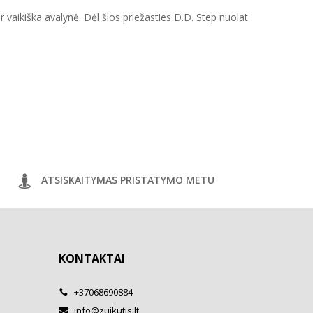
ir vaikiška avalynė. Dėl šios priežasties D.D. Step nuolat
ATSISKAITYMAS PRISTATYMO METU
KONTAKTAI
+37068690884
info@zuikutis.lt