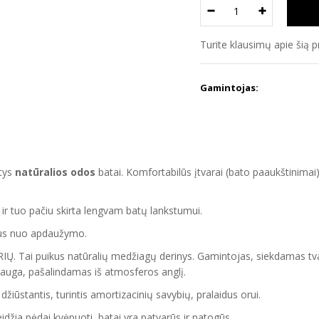
Turite klausimų apie šią 
Gamintojas:
ntys
natūralios odos
batai. Komfortabilūs įtvarai (bato paaukštinimai)
ir tuo pačiu skirta lengvam batų lankstumui.
tus nuo apdaužymo.
Ų. Tai puikus natūralių medžiagų derinys. Gamintojas, siekdamas t
tai auga, pašalindamas iš atmosferos anglį.
džiūstantis, turintis amortizacinių savybių, pralaidus orui.
idžia pėdai kvėpuoti, batai yra patvarūs ir patogūs.