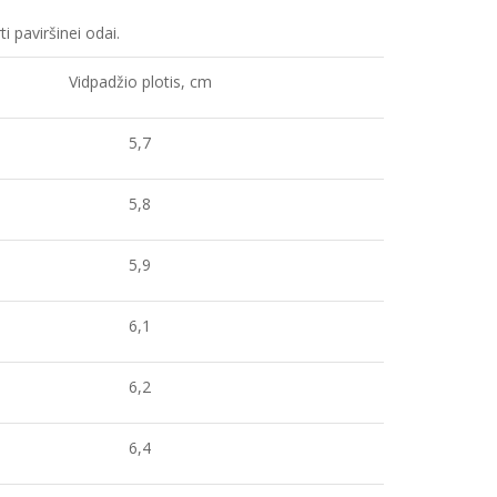
ti paviršinei odai.
Vidpadžio plotis, cm
5,7
5,8
5,9
6,1
6,2
6,4