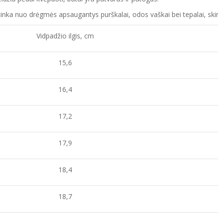
ai tinka nuo drėgmės apsaugantys purškalai
,
odos vaškai bei tepalai, skir
Vidpadžio ilgis, cm
15,6
16,4
17,2
17,9
18,4
18,7