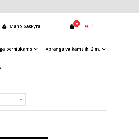
0
00
Mano paskyra
€0
08-61210CL
ga berniukams
Apranga vaikams iki 2 m.
andėlyje
s
mai nurodyti prekės aprašyme.