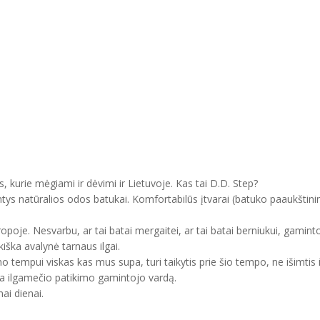
, kurie mėgiami ir dėvimi ir Lietuvoje. Kas tai D.D. Step?
ntys natūralios odos batukai. Komfortabilūs įtvarai (batuko paaukštini
uropoje. Nesvarbu, ar tai batai mergaitei, ar tai batai berniukui, gam
kiška avalynė tarnaus ilgai.
mo tempui viskas kas mus supa, turi taikytis prie šio tempo, ne išimtis 
ma ilgamečio patikimo gamintojo vardą.
ai dienai.