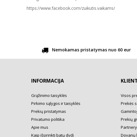
https://www.facebook.com/zuikutis.vaikams/
Nemokamas pristatymas nuo 60 eur
INFORMACIJA
KLIEN
Grąžinimo taisyklės
Visos pr
Pirkimo sąlygos ir taisyklės
Prekės s
Prekių pristatymas
Gamintoj
Privatumo politika
Prekių g
Apie mus
Partner
Kaip išsirinkti batų dydį
Dovanų 