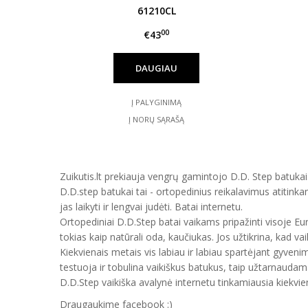
61210CL
00
€43
DAUGIAU
Į PALYGINIMĄ
Į NORŲ SĄRAŠĄ
Zuikutis.lt prekiauja vengrų gamintojo D.D. Step batukais
D.D.step batukai tai - ortopedinius reikalavimus atitinka
jas laikyti ir lengvai judėti. Batai internetu.
Ortopediniai D.D.Step batai vaikams pripažinti visoje E
tokias kaip natūrali oda, kaučiukas. Jos užtikrina, kad vai
Kiekvienais metais vis labiau ir labiau spartėjant gyveni
testuoja ir tobulina vaikiškus batukus, taip užtarnauda
D.D.Step vaikiška avalynė internetu tinkamiausia kiekvien
Draugaukime facebook :)