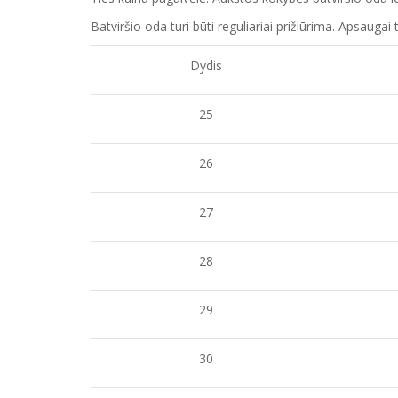
Batviršio o
da turi būti reguliariai prižiūrima. Apsaug
Dydis
25
26
27
28
29
30