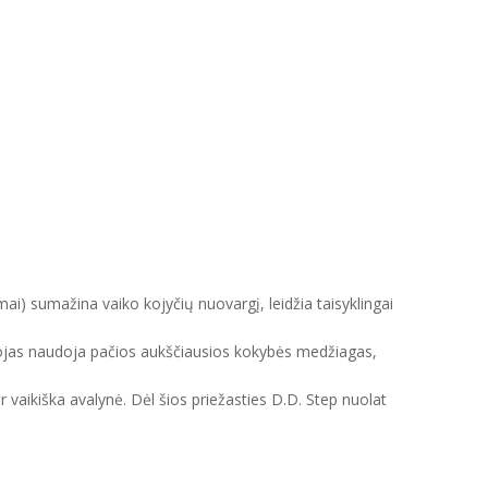
mai) sumažina vaiko kojyčių nuovargį, leidžia taisyklingai
intojas naudoja pačios aukščiausios kokybės medžiagas,
ir vaikiška avalynė. Dėl šios priežasties D.D. Step nuolat