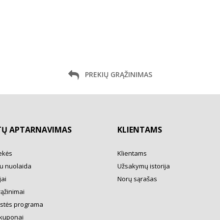
PREKIŲ GRĄŽINIMAS
TŲ APTARNAVIMAS
KLIENTAMS
ekės
Klientams
u nuolaida
Užsakymų istorija
ai
Norų sąrašas
rąžinimai
ystės programa
kuponai