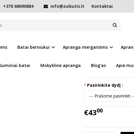
+370 68690884
info@zuikutis.lt
Kontaktai
8-33 d. S108-61210CL
-61210CL
Prekės kodas:
15494-S1
iems
Batai berniukui
Apranga mergaitėms
Apran
Ų SĄRAŠĄ
Turimas kiekis:
Prekė s
Guminiai batai
Mokyklinė apranga
Blog'as
Apie mu
Tikslūs batų išmatavi
Pasirinkite dydį :
00
€43