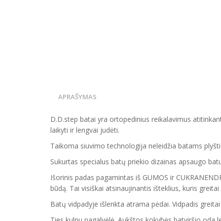
APRAŠYMAS
D.D.step batai yra ortopedinius reikalavimus atitinka
laikyti ir lengvai judėti.
Taikoma siuvimo technologija neleidžia batams plyšti 
Sukurtas specialus batų priekio dizainas apsaugo ba
Išorinis padas pagamintas iš GUMOS ir CUKRANENDRI
būdą. Tai visiškai atsinaujinantis išteklius, kuris grei
Batų vidpadyje išlenkta atrama pėdai. Vidpadis greitai 
Ties kulnu pagalvėlė. Aukštos kokybės batviršio oda le