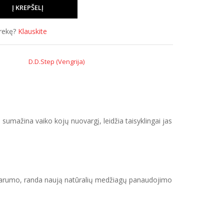
prekę?
Klauskite
D.D.Step (Vengrija)
 sumažina vaiko kojų nuovargį, leidžia taisyklingai jas
varumo, randa naują natūralių medžiagų panaudojimo