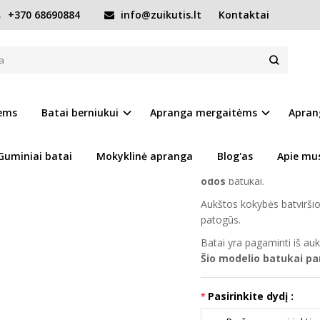
+370 68690884
info@zuikutis.lt
Kontaktai
Rudi batai 19-24 d. 015143B
Prekės kodas:
8564-01
iems
Batai berniukui
Apranga mergaitėms
Apran
Ų SĄRAŠĄ
Turimas kiekis:
Prekė s
Guminiai batai
Mokyklinė apranga
Blog'as
Apie mu
D.D.step batukai tai - ort
odos
batukai.
Aukštos kokybės batviršio 
patogūs.
Batai yra pagaminti iš au
Šio modelio batukai p
Pasirinkite dydį :