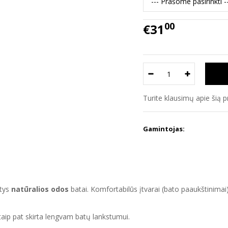
00
€31
Turite klausimų apie šią 
Gamintojas:
ntys
natūralios odos
batai. Komfortabilūs įtvarai (bato paaukštinimai)
taip pat skirta lengvam batų lankstumui.