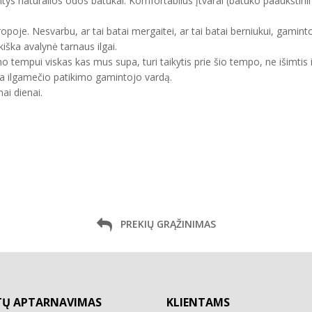
ntys natūralios odos batukai. Komfortabilūs įtvarai (batuko paaukštini
uropoje. Nesvarbu, ar tai batai mergaitei, ar tai batai berniukui, gam
kiška avalynė tarnaus ilgai.
mo tempui viskas kas mus supa, turi taikytis prie šio tempo, ne išimtis 
ma ilgamečio patikimo gamintojo vardą.
ai dienai.
PREKIŲ GRĄŽINIMAS
TŲ APTARNAVIMAS
KLIENTAMS