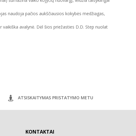
mai) sumažina vaiko kojyčių nuovargį, leidžia taisyklingai
intojas naudoja pačios aukščiausios kokybės medžiagas,
ir vaikiška avalynė. Dėl šios priežasties D.D. Step nuolat
ATSISKAITYMAS PRISTATYMO METU
KONTAKTAI