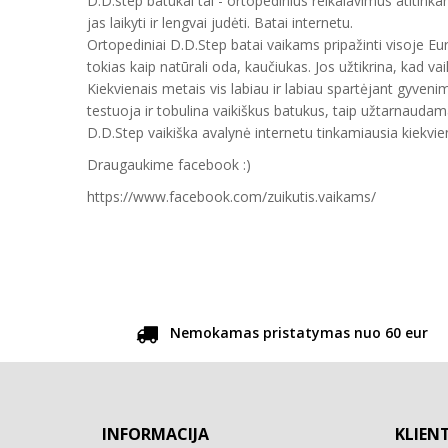
D.D.step batukai tai - ortopedinius reikalavimus atitinka
jas laikyti ir lengvai judėti. Batai internetu.
Ortopediniai D.D.Step batai vaikams pripažinti visoje E
tokias kaip natūrali oda, kaučiukas. Jos užtikrina, kad vai
Kiekvienais metais vis labiau ir labiau spartėjant gyveni
testuoja ir tobulina vaikiškus batukus, taip užtarnauda
D.D.Step vaikiška avalynė internetu tinkamiausia kiekvien
Draugaukime facebook :)
https://www.facebook.com/zuikutis.vaikams/
Nemokamas pristatymas nuo 60 eur
INFORMACIJA
KLIEN