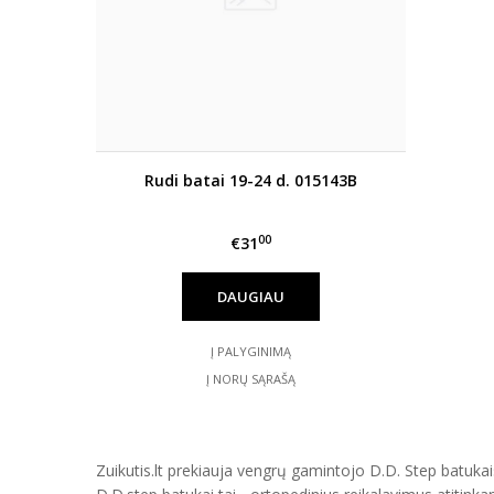
Rudi batai 19-24 d. 015143B
00
€31
DAUGIAU
Į PALYGINIMĄ
Į NORŲ SĄRAŠĄ
Zuikutis.lt prekiauja vengrų gamintojo D.D. Step batukais