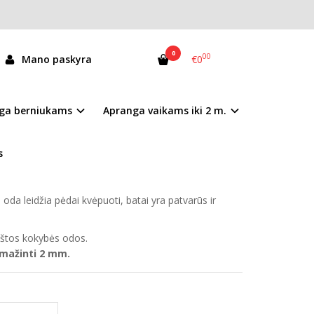
0
00
Mano paskyra
€0
5143B
ga berniukams
Apranga vaikams iki 2 m.
andėlyje
s
opedinius reikalavimus atitinkantys
natūralios
oda leidžia pėdai kvėpuoti, batai yra patvarūs ir
kštos kokybės odos.
amažinti 2 mm.