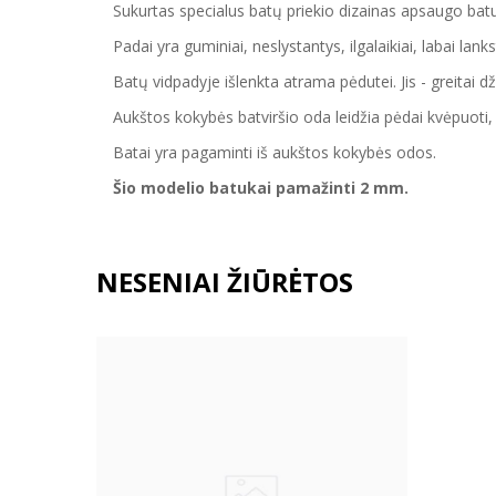
Sukurtas specialus batų priekio dizainas apsaugo ba
Padai yra guminiai, neslystantys, ilgalaikiai, labai lanks
Batų vidpadyje išlenkta atrama pėdutei. Jis - greitai dž
Aukštos kokybės batviršio oda leidžia pėdai kvėpuoti, 
Batai yra pagaminti iš aukštos kokybės odos.
Šio modelio batukai pamažinti 2 mm.
NESENIAI ŽIŪRĖTOS