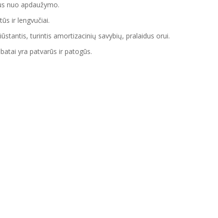
tus nuo apdaužymo.
tūs ir lengvučiai.
iūstantis, turintis amortizacinių savybių, pralaidus orui.
batai yra patvarūs ir patogūs.