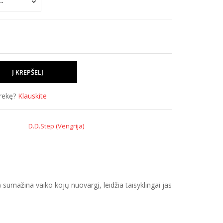
prekę?
Klauskite
D.D.Step (Vengrija)
 sumažina vaiko kojų nuovargį, leidžia taisyklingai jas