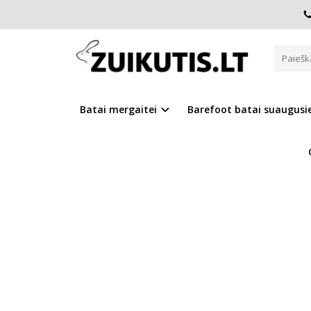
Pagrindinis
Batai berniukui
D.D.Step batai berniukams
RUDI BATAI 19-24 D. 015143B
Batai mergaitei
Barefoot batai suaugus
Į PALYGINIMĄ
Į NOR