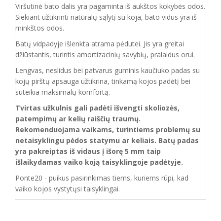
Viršutinė bato dalis yra pagaminta iš aukštos
kokybės odos.
Siekiant užtikrinti natūralų sąlytį su koja, bato vidus yra iš
minkštos odos.
Batų vidpadyje išlenkta atrama pėdutei. Jis yra greitai
džiūstantis, turintis amortizacinių savybių, pralaidus orui.
Lengvas, neslidus bei patvarus guminis kaučiuko padas su
kojų pirštų apsauga užtikrina, tinkamą kojos padėtį bei
suteikia maksimalų komfortą.
Tvirtas užkulnis gali padėti išvengti skoliozės,
patempimų ar kelių raiščių traumų.
Rekomenduojama vaikams, turintiems problemų su
netaisyklingu pėdos statymu ar keliais. Batų padas
yra pakreiptas iš vidaus į išorę 5 mm taip
išlaikydamas vaiko koją taisyklingoje padėtyje.
Ponte20 - puikus pasirinkimas tiems, kuriems rūpi, kad
vaiko kojos vystytųsi taisyklingai.