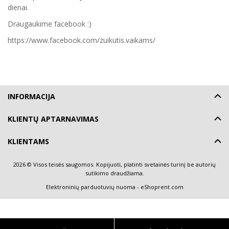
dienai.
Draugaukime facebook :)
https://www.facebook.com/zuikutis.vaikams/
INFORMACIJA
KLIENTŲ APTARNAVIMAS
KLIENTAMS
2026 © Visos teisės saugomos. Kopijuoti, platinti svetainės turinį be autorių
sutikimo draudžiama.
Elektroninių parduotuvių nuoma
-
eShoprent.com