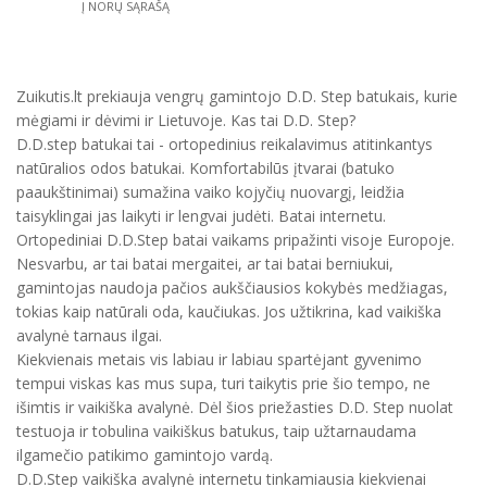
Į NORŲ SĄRAŠĄ
Zuikutis.lt prekiauja vengrų gamintojo D.D. Step batukais, kurie
mėgiami ir dėvimi ir Lietuvoje. Kas tai D.D. Step?
D.D.step batukai tai - ortopedinius reikalavimus atitinkantys
natūralios odos batukai. Komfortabilūs įtvarai (batuko
paaukštinimai) sumažina vaiko kojyčių nuovargį, leidžia
taisyklingai jas laikyti ir lengvai judėti. Batai internetu.
Ortopediniai D.D.Step batai vaikams pripažinti visoje Europoje.
Nesvarbu, ar tai batai mergaitei, ar tai batai berniukui,
gamintojas naudoja pačios aukščiausios kokybės medžiagas,
tokias kaip natūrali oda, kaučiukas. Jos užtikrina, kad vaikiška
avalynė tarnaus ilgai.
Kiekvienais metais vis labiau ir labiau spartėjant gyvenimo
tempui viskas kas mus supa, turi taikytis prie šio tempo, ne
išimtis ir vaikiška avalynė. Dėl šios priežasties D.D. Step nuolat
testuoja ir tobulina vaikiškus batukus, taip užtarnaudama
ilgamečio patikimo gamintojo vardą.
D.D.Step vaikiška avalynė internetu tinkamiausia kiekvienai