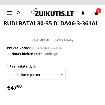
Pagrindinis
Batai berniukui
D.D.Step batai berniukams
Rudi batai 30-35 d. DA06-3-361AL
0
Navigacija
RUDI BATAI 30-35 D. DA06-3-361AL
Į PALYGINIMĄ
Į NORŲ SĄRAŠĄ
Prekės kodas:
13642-DA06-3-361AL
Turimas kiekis:
Prekė sandėlyje
Pasirinkite dydį :
00
€47