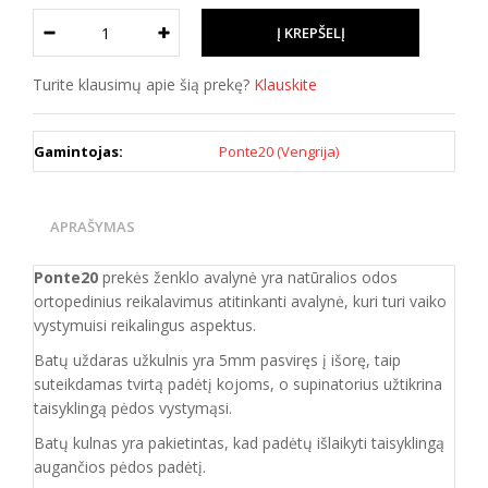
Turite klausimų apie šią prekę?
Klauskite
Gamintojas:
Ponte20 (Vengrija)
APRAŠYMAS
Ponte20
prekės ženklo avalynė yra natūralios odos
ortopedinius reikalavimus atitinkanti
avalynė, kuri
turi vaiko
vystymuisi reikalingus aspektus.
Batų uždaras užkulnis yra 5mm pasviręs į išorę, taip
suteikdamas tvirtą padėtį kojoms, o supinatorius užtikrina
taisyklingą pėdos vystymąsi.
Batų kulnas yra pakietintas, kad padėtų išlaikyti taisyklingą
augančios pėdos padėtį.