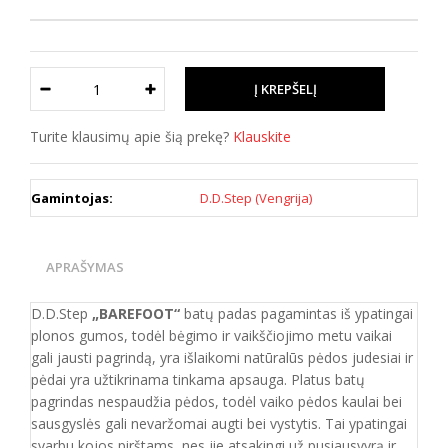
Turite klausimų apie šią prekę?
Klauskite
Gamintojas:
D.D.Step (Vengrija)
APRAŠYMAS
D.D.Step
„BAREFOOT“
batų padas pagamintas iš ypatingai
plonos gumos, todėl bėgimo ir vaikščiojimo metu vaikai
gali jausti pagrindą, yra išlaikomi natūralūs pėdos judesiai ir
pėdai yra užtikrinama tinkama apsauga. Platus batų
pagrindas nespaudžia pėdos, todėl vaiko pėdos kaulai bei
sausgyslės gali nevaržomai augti bei vystytis. Tai ypatingai
svarbu kojos pirštams, nes jie atsakingi už pusiausvyrą ir