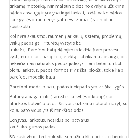
tinkamą motoriką. Minimalistinio dizaino avalynė užtikrina
pėdos apsaugą ir yra ypatingai lanksti, todėl vaiko pėdos
sausgyslės ir raumenys gali nevaržomai išsitempti ir
susitraukti.
Kol nėra skausmo, raumenų ar kaulų sistemų problemų,
vaikų pėdos gali ir turėtų vystytis be
trukdžių. Barefoot batų dėvėjimas leidžia šiam procesui
vykti, imituojant basų kojų efektą: suteikiama apsauga, bet
nekeičiamas natūralus pėdos judesys. Tam batai turi būti
ploni, lankstūs, pėdos formos ir visiškai plokšti, tokie kaip
barefoot modelio batai.
Barefoot modelio batų padas ir vidpadis yra visiškai lygūs.
Batai yra pagaminti iš aukštos kokybės ir
kruopščiai
atrinktos batviršio
odos.
Siekiant užtikrinti natūralų sąlytį su
koja, bato vidus yra iš minkštos odos.
Lengvas, lankstus, neslidus bei patvarus
kaučiuko
gumos
padas
.
3D susiuvimo technologija sumažina klijų bei kitų cheminių