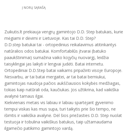
Į NORŲ SĄRAŠĄ
Zuikutis.lt prekiauja vengrų gamintojo D.D. Step batukais, kurie
mėgiami ir dėvimi ir Lietuvoje. Kas tai D.D. Step?
D.D.step batukai tai - ortopedinius reikalavimus atitinkantys
natūralios odos batukai. Komfortabilūs įtvarai (batuko
paaukštinimai) sumažina vaiko kojyčių nuovargį, leidžia
taisyklingai jas laikyti ir lengvai judėti. Batai internetu.
Ortopediniai D.D.Step batai vaikams pripažinti visoje Europoje.
Nesvarbu, ar tai batai mergaitei, ar tai batai berniukui,
gamintojas naudoja pačios aukščiausios kokybės medžiagas,
tokias kaip natūrali oda, kaučiukas. Jos užtikrina, kad vaikiška
avalynė tarnaus ilgai.
Kiekvienais metais vis labiau ir labiau spartėjant gyvenimo
tempui viskas kas mus supa, turi taikytis prie šio tempo, ne
išimtis ir vaikiška avalynė. Dėl šios priežasties D.D. Step nuolat
testuoja ir tobulina vaikiškus batukus, taip užtarnaudama
ilgamečio patikimo gamintojo vardą.