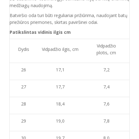
medžiagų naudojimą.
Batvirš
io o
da turi būti reguliariai prižiūrima
, naudojant
batų
priežiūros priemones, skirtas
paviršinei odai.
Patikslintas vidinis ilgis cm
Vidpadžio
Dydis
Vidpadžio ilgis, cm
plotis, cm
26
17,1
7,2
27
17,7
7,4
28
18,4
7,6
29
19,0
7,8
30
19,7
8,0