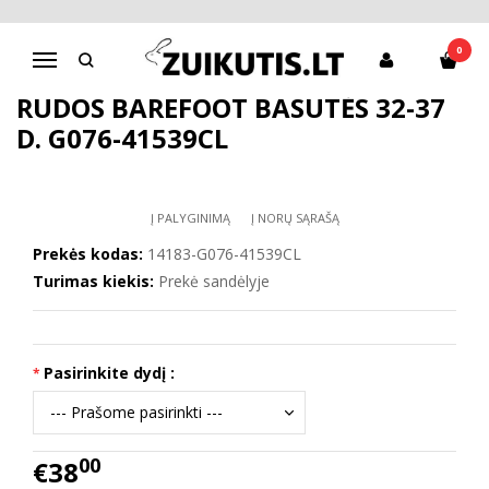
Pagrindinis
Batai berniukui
D.D.Step batai berniukams
Rudos barefoot basutės 32-37 d. G076-41539CL
0
Navigacija
RUDOS BAREFOOT BASUTĖS 32-37
D. G076-41539CL
Į PALYGINIMĄ
Į NORŲ SĄRAŠĄ
Prekės kodas:
14183-G076-41539CL
Turimas kiekis:
Prekė sandėlyje
Pasirinkite dydį :
00
€38