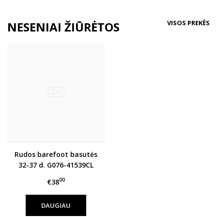
VISOS PREKĖS
NESENIAI ŽIŪRĖTOS
Rudos barefoot basutės
32-37 d. G076-41539CL
00
€38
DAUGIAU