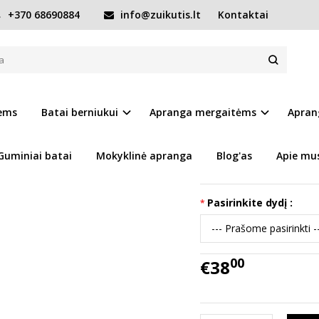
+370 68690884
info@zuikutis.lt
Kontaktai
26-31 d. G064-61849M
4-61849M
Prekės kodas:
15832-G
iems
Batai berniukui
Apranga mergaitėms
Apran
Ų SĄRAŠĄ
Turimas kiekis:
Prekė s
Guminiai batai
Mokyklinė apranga
Blog'as
Apie mu
Tikslūs batų išmatavi
Pasirinkite dydį :
00
€38