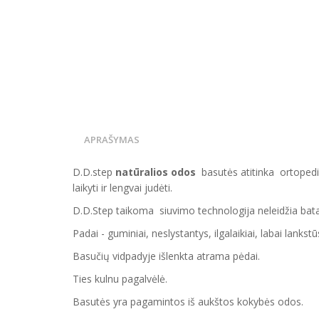
APRAŠYMAS
D.D.step
natūralios odos
basutės atitinka ortopedi
laikyti ir lengvai judėti.
D.D.Step taikoma siuvimo technologija neleidžia batam
Padai - guminiai, neslystantys, ilgalaikiai, labai lankstūs
Basučių vidpadyje išlenkta atrama pėdai.
Ties kulnu pagalvėlė.
Basutės yra pagamintos iš aukštos kokybės odos.