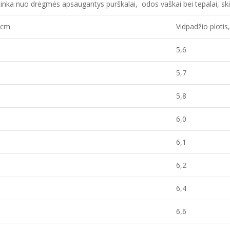
i tinka nuo drėgmės apsaugantys purškalai, odos vaškai bei tepalai, skir
, cm
Vidpadžio ploti
5,6
5,7
5,8
6,0
6,1
6,2
6,4
6,6