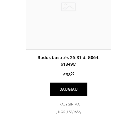
Rudos basutės 26-31 d. G064-
61849M
00
€38
DAUGIAU
Į PALYGINIMĄ
Į NORŲ SĄRAŠĄ