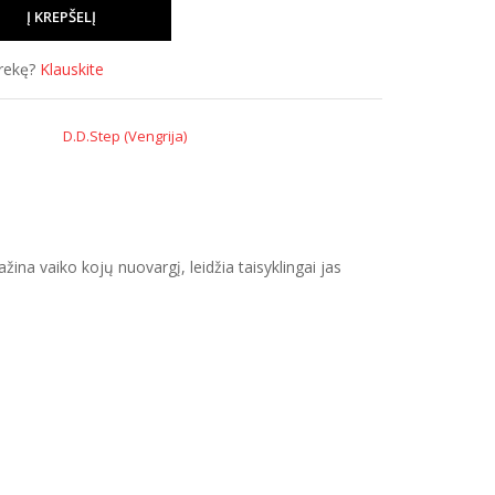
prekę?
Klauskite
D.D.Step (Vengrija)
ina vaiko kojų nuovargį, leidžia taisyklingai jas