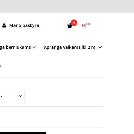
0
00
Mano paskyra
€0
064-61849M
ga berniukams
Apranga vaikams iki 2 m.
andėlyje
s
mai nurodyti prekės aprašyme.