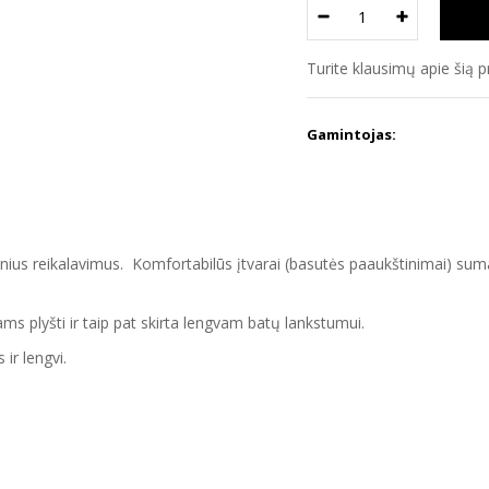
Turite klausimų apie šią 
Gamintojas:
nius reikalavimus. Komfortabilūs įtvarai (basutės paaukštinimai) sumaž
s plyšti ir taip pat skirta lengvam batų lankstumui.
 ir lengvi.