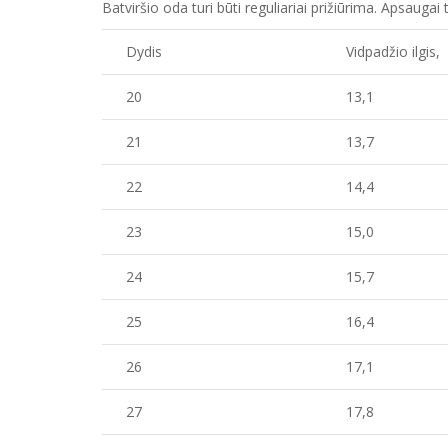
Batviršio oda turi būti reguliariai prižiūrima. Apsauga
Dydis
Vidpadžio ilgis
20
13,1
21
13,7
22
14,4
23
15,0
24
15,7
25
16,4
26
17,1
27
17,8