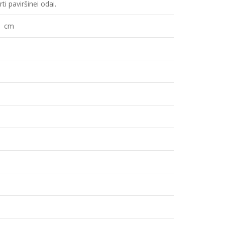
ti paviršinei odai.
s, cm