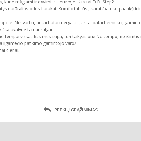
, kurie mėgiami ir dėvimi ir Lietuvoje. Kas tai D.D. Step?
ntys natūralios odos batukai. Komfortabilūs įtvarai (batuko paaukštini
uropoje. Nesvarbu, ar tai batai mergaitei, ar tai batai berniukui, gam
kiška avalynė tarnaus ilgai.
mo tempui viskas kas mus supa, turi taikytis prie šio tempo, ne išimtis 
ma ilgamečio patikimo gamintojo vardą.
ai dienai.
PREKIŲ GRĄŽINIMAS