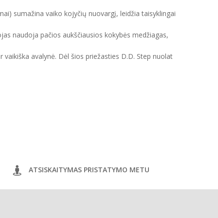
mai) sumažina vaiko kojyčių nuovargį, leidžia taisyklingai
intojas naudoja pačios aukščiausios kokybės medžiagas,
ir vaikiška avalynė. Dėl šios priežasties D.D. Step nuolat
ATSISKAITYMAS PRISTATYMO METU