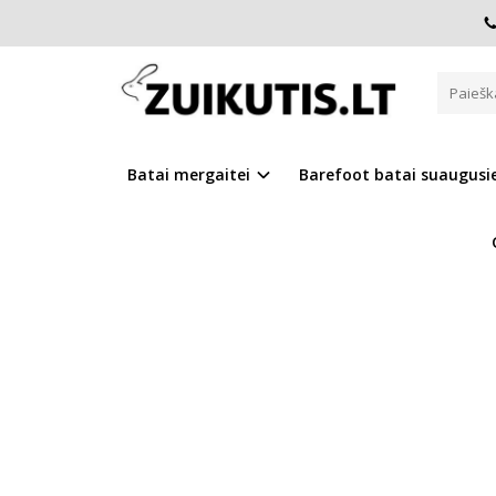
Pagrindinis
D.D.Step batai mergaitėms
Rudos basutės 
RUDOS BASUTĖS 26-31 D. G06
Batai mergaitei
Barefoot batai suaugus
Į PALYGINIMĄ
Į NOR