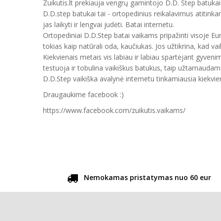
Zuikutis.lt prekiauja vengrų gamintojo D.D. Step batukais
D.D.step batukai tai - ortopedinius reikalavimus atitinka
jas laikyti ir lengvai judėti. Batai internetu.
Ortopediniai D.D.Step batai vaikams pripažinti visoje E
tokias kaip natūrali oda, kaučiukas. Jos užtikrina, kad vai
Kiekvienais metais vis labiau ir labiau spartėjant gyveni
testuoja ir tobulina vaikiškus batukus, taip užtarnauda
D.D.Step vaikiška avalynė internetu tinkamiausia kiekvien
Draugaukime facebook :)
https://www.facebook.com/zuikutis.vaikams/
Nemokamas pristatymas nuo 60 eur