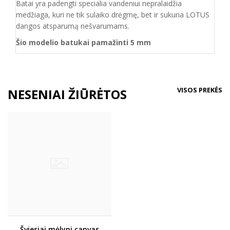
Batai yra padengti specialia vandeniui nepralaidžia
medžiaga, kuri ne tik sulaiko drėgmę, bet ir sukuria LOTUS
dangos atsparumą nešvarumams.
Šio modelio batukai pamažinti 5 mm
VISOS PREKĖS
NESENIAI ŽIŪRĖTOS
Šviesiai mėlyni canvas