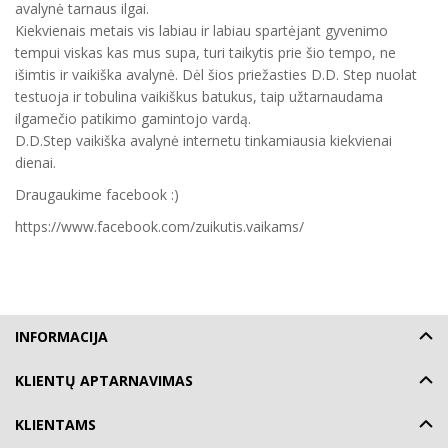
avalynė tarnaus ilgai.
Kiekvienais metais vis labiau ir labiau spartėjant gyvenimo
tempui viskas kas mus supa, turi taikytis prie šio tempo, ne
išimtis ir vaikiška avalynė. Dėl šios priežasties D.D. Step nuolat
testuoja ir tobulina vaikiškus batukus, taip užtarnaudama
ilgamečio patikimo gamintojo vardą.
D.D.Step vaikiška avalynė internetu tinkamiausia kiekvienai
dienai.
Draugaukime facebook :)
https://www.facebook.com/zuikutis.vaikams/
INFORMACIJA
KLIENTŲ APTARNAVIMAS
KLIENTAMS