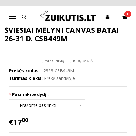
Pagrindinis
Batai berniukui
CANVAS
Šviesiai mėlyni canvas batai 26-31 d. CSB449M
0
Navigacija
ŠVIESIAI MĖLYNI CANVAS BATAI
26-31 D. CSB449M
Į PALYGINIMĄ
Į NORŲ SĄRAŠĄ
Prekės kodas:
12393-CSB449M
Turimas kiekis:
Prekė sandėlyje
Pasirinkite dydį :
00
€17