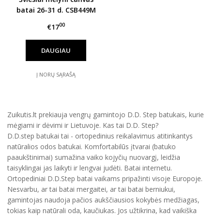
batai 26-31 d. CSB449M
00
€17
DAUGIAU
Į NORŲ SĄRAŠĄ
Zuikutis.lt prekiauja vengrų gamintojo D.D. Step batukais, kurie
mėgiami ir dėvimi ir Lietuvoje. Kas tai D.D. Step?
D.D.step batukai tai - ortopedinius reikalavimus atitinkantys
natūralios odos batukai. Komfortabilūs įtvarai (batuko
paaukštinimai) sumažina vaiko kojyčių nuovargį, leidžia
taisyklingai jas laikyti ir lengvai judėti. Batai internetu.
Ortopediniai D.D.Step batai vaikams pripažinti visoje Europoje.
Nesvarbu, ar tai batai mergaitei, ar tai batai berniukui,
gamintojas naudoja pačios aukščiausios kokybės medžiagas,
tokias kaip natūrali oda, kaučiukas. Jos užtikrina, kad vaikiška