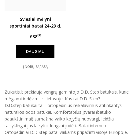
Šviesiai mėlyni
sportiniai batai 24-29 d.
F061-373AM
00
€38
DAUGIAU
Į NORŲ SĄRAŠĄ
Zuikutis.lt prekiauja vengrų gamintojo D.D. Step batukais, kurie
mėgiami ir dėvimi ir Lietuvoje. Kas tai D.D. Step?
D.D.step batukai tai - ortopedinius reikalavimus atitinkantys
natūralios odos batukai. Komfortabilūs įtvarai (batuko
paaukštinimai) sumažina vaiko kojyčių nuovargį, leidžia
taisyklingai jas laikyti ir lengvai judėti. Batai internetu.
Ortopediniai D.D.Step batai vaikams pripažinti visoje Europoje.