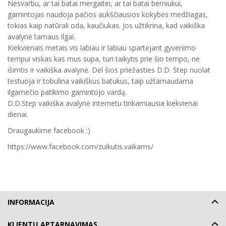
Nesvarbu, ar tai batai mergaitei, ar tai batai berniukui,
gamintojas naudoja pačios aukščiausios kokybės medžiagas,
tokias kaip natūrali oda, kaučiukas. Jos užtikrina, kad vaikiška
avalynė tarnaus ilgai.
Kiekvienais metais vis labiau ir labiau spartėjant gyvenimo
tempui viskas kas mus supa, turi taikytis prie šio tempo, ne
išimtis ir vaikiška avalynė. Dėl šios priežasties D.D. Step nuolat
testuoja ir tobulina vaikiškus batukus, taip užtarnaudama
ilgamečio patikimo gamintojo vardą.
D.D.Step vaikiška avalynė internetu tinkamiausia kiekvienai
dienai.
Draugaukime facebook :)
https://www.facebook.com/zuikutis.vaikams/
INFORMACIJA
KLIENTŲ APTARNAVIMAS