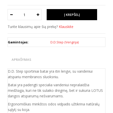
Turite klausimų apie šią prekę?
Klauskite
Gamintojas:
D.D.Step (Vengrija)
APRAŠYMAS
D.D. Step sportiniai batai yra itin lengvi, su vandeniui
atspariu membranos sluoksniu.
Batai yra padengti specialia vandeniui nepralaidžia
medžiaga, kuri ne tik sulaiko drėgmę, bet ir sukuria LOTUS
dangos atsparumą nešvarumams.
Ergonomiškas minkštos odos vidpadis užtikrina natūralų
sąlytį su koja.