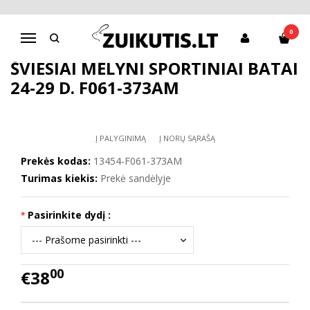
Pagrindinis
Batai berniukui
Sportiniai bateliai
Šviesiai mėlyni sportiniai batai 24-29 d. F061-373AM
0
Navigacija
ŠVIESIAI MĖLYNI SPORTINIAI BATAI
24-29 D. F061-373AM
Į PALYGINIMĄ
Į NORŲ SĄRAŠĄ
Prekės kodas:
13454-F061-373AM
Turimas kiekis:
Prekė sandėlyje
Pasirinkite dydį :
00
€38