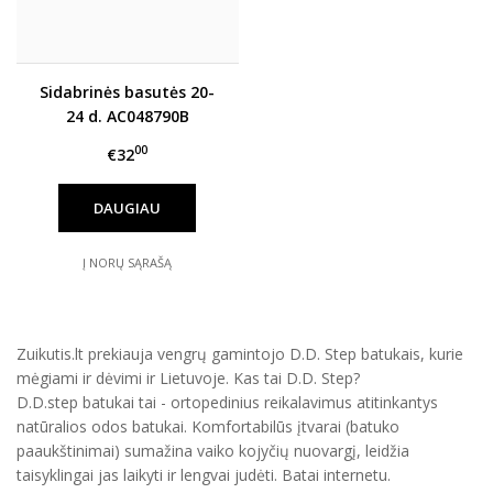
Sidabrinės basutės 20-
24 d. AC048790B
00
€32
DAUGIAU
Į NORŲ SĄRAŠĄ
Zuikutis.lt prekiauja vengrų gamintojo D.D. Step batukais, kurie
mėgiami ir dėvimi ir Lietuvoje. Kas tai D.D. Step?
D.D.step batukai tai - ortopedinius reikalavimus atitinkantys
natūralios odos batukai. Komfortabilūs įtvarai (batuko
paaukštinimai) sumažina vaiko kojyčių nuovargį, leidžia
taisyklingai jas laikyti ir lengvai judėti. Batai internetu.