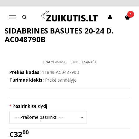
Pagrindinis
Batai mergaitei
D.D.Step batai mergaitėms
Sidabrinės basutės 20-24 d. AC048790B
0
Navigacija
SIDABRINĖS BASUTĖS 20-24 D.
AC048790B
Į PALYGINIMĄ
Į NORŲ SĄRAŠĄ
Prekės kodas:
11849-AC048790B
Turimas kiekis:
Prekė sandėlyje
Pasirinkite dydį :
00
€32