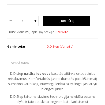
Turite klausimų apie šią prekę?
Klauskite
Gamintojas:
D.D.Step (Vengrija)
APRAŠYMAS
D.D.step
natūralios odos
basutės atitinka ortopedinius
reikalavimus. Komfortabilūs įtvarai (basutės paaukštinimai)
sumažina vaiko kojų nuovargį, leidžia taisyklingai jas laikyti
ir lengvai judėti.
D.D.Step taikoma siuvimo technologija neleidžia batams
plyšti ir taip pat skirta lengvam batų lankstumui.