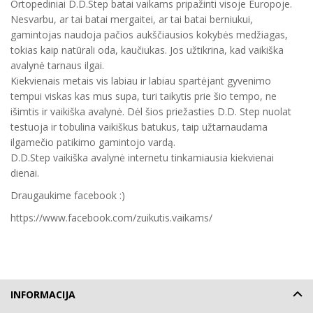
Ortopediniai D.D.Step batai vaikams pripažinti visoje Europoje.
Nesvarbu, ar tai batai mergaitei, ar tai batai berniukui,
gamintojas naudoja pačios aukščiausios kokybės medžiagas,
tokias kaip natūrali oda, kaučiukas. Jos užtikrina, kad vaikiška
avalynė tarnaus ilgai.
Kiekvienais metais vis labiau ir labiau spartėjant gyvenimo
tempui viskas kas mus supa, turi taikytis prie šio tempo, ne
išimtis ir vaikiška avalynė. Dėl šios priežasties D.D. Step nuolat
testuoja ir tobulina vaikiškus batukus, taip užtarnaudama
ilgamečio patikimo gamintojo vardą.
D.D.Step vaikiška avalynė internetu tinkamiausia kiekvienai
dienai.
Draugaukime facebook :)
https://www.facebook.com/zuikutis.vaikams/
INFORMACIJA