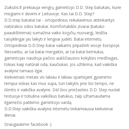
Zuikutis.lt prekiauja vengrų gamintojo D.D. Step batukais, kurie
mėgiami ir dėvimi ir Lietuvoje. Kas tai D.D. Step?
D.D.step batukai tai - ortopedinius reikalavimus atitinkantys
natūralios odos batukai. Komfortabilūs įtvarai (batuko
paaukštinimai) sumažina vaiko kojyčių nuovargį, leidžia
taisyklingai jas laikyti ir lengvai judėti. Batai internetu.
Ortopediniai D.D.Step batai vaikams pripažinti visoje Europoje.
Nesvarbu, ar tai batai mergaitei, ar tai batai berniukui,
gamintojas naudoja pačios aukščiausios kokybės medžiagas,
tokias kaip natūrali oda, kaučiukas. Jos užtikrina, kad vaikiška
avalynė tarnaus ilgai.
Kiekvienais metais vis labiau ir labiau spartėjant gyvenimo
tempui viskas kas mus supa, turi taikytis prie šio tempo, ne
išimtis ir vaikiška avalynė. Dėl šios priežasties D.D. Step nuolat
testuoja ir tobulina vaikiškus batukus, taip užtarnaudama
ilgamečio patikimo gamintojo vardą.
D.D.Step vaikiška avalynė internetu tinkamiausia kiekvienai
dienai.
Draugaukime facebook :)