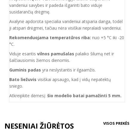
vandeniui savybes ir padeda išgarinti bato viduje
susidarančią drėgmę.
Avalynė apdorota specialia vandeniui atsparia danga, todėl
ji atspari drėgmei, tačiau nėra visiškai nepralaidi vandeniui.
Rekomenduojama temperatūros riba:
nuo +5 °C iki -20
°C.
Viduje esantis
vilnos pamušalas
palaiko šilumą net ir
šalčiausiomis žiemos dienomis.
Guminis padas
yra neslystantis ir ilgaamžis.
Bato liežuvis
visiškai apsaugo, kad į vidų nepatektų
sniego.
Atkreipkite dėmesį:
šio modelio batai pamažinti 5 mm.
VISOS PREKĖS
NESENIAI ŽIŪRĖTOS