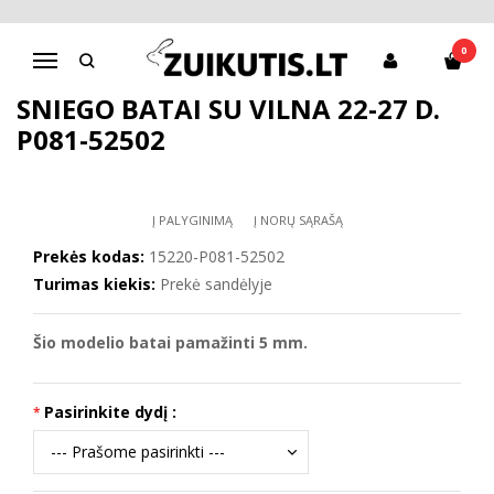
Pagrindinis
D.D.Step batai berniukams
Sniego batai su vilna 22-27 d. P081-52502
0
Navigacija
SNIEGO BATAI SU VILNA 22-27 D.
P081-52502
Į PALYGINIMĄ
Į NORŲ SĄRAŠĄ
Prekės kodas:
15220-P081-52502
Turimas kiekis:
Prekė sandėlyje
Šio modelio batai pamažinti 5 mm.
Pasirinkite dydį :