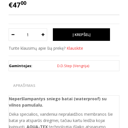
00
€47
Turite klausimų apie šią prekę?
Klauskite
Gamintojas:
D.D.Step (Vengrija)
APRAŠYMAS
Neperšlampantys sniego batai (waterproof) su
vilnos pamušalu.
Dėka specialios, vandeniui nepralaidžios membranos šie
batai yra atsparūs drėgmei, tačiau kartu leidžia kojai
kvėpuoti.
AQUA-TEX
technologija išlaiko atsparumo