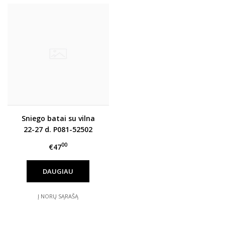
Sniego batai su vilna
22-27 d. P081-52502
00
€47
DAUGIAU
Į NORŲ SĄRAŠĄ