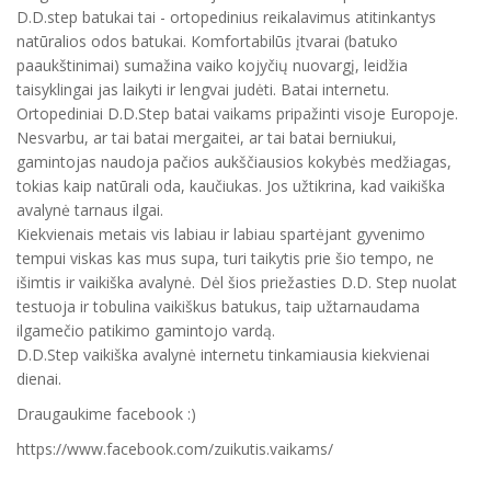
D.D.step batukai tai - ortopedinius reikalavimus atitinkantys
natūralios odos batukai. Komfortabilūs įtvarai (batuko
paaukštinimai) sumažina vaiko kojyčių nuovargį, leidžia
taisyklingai jas laikyti ir lengvai judėti. Batai internetu.
Ortopediniai D.D.Step batai vaikams pripažinti visoje Europoje.
Nesvarbu, ar tai batai mergaitei, ar tai batai berniukui,
gamintojas naudoja pačios aukščiausios kokybės medžiagas,
tokias kaip natūrali oda, kaučiukas. Jos užtikrina, kad vaikiška
avalynė tarnaus ilgai.
Kiekvienais metais vis labiau ir labiau spartėjant gyvenimo
tempui viskas kas mus supa, turi taikytis prie šio tempo, ne
išimtis ir vaikiška avalynė. Dėl šios priežasties D.D. Step nuolat
testuoja ir tobulina vaikiškus batukus, taip užtarnaudama
ilgamečio patikimo gamintojo vardą.
D.D.Step vaikiška avalynė internetu tinkamiausia kiekvienai
dienai.
Draugaukime facebook :)
https://www.facebook.com/zuikutis.vaikams/