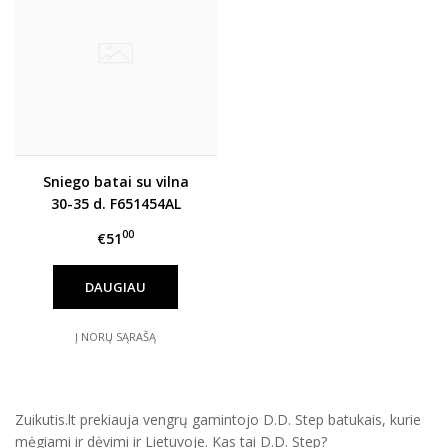
Sniego batai su vilna
30-35 d. F651454AL
00
€51
DAUGIAU
Į NORŲ SĄRAŠĄ
Zuikutis.lt prekiauja vengrų gamintojo D.D. Step batukais, kurie
mėgiami ir dėvimi ir Lietuvoje. Kas tai D.D. Step?