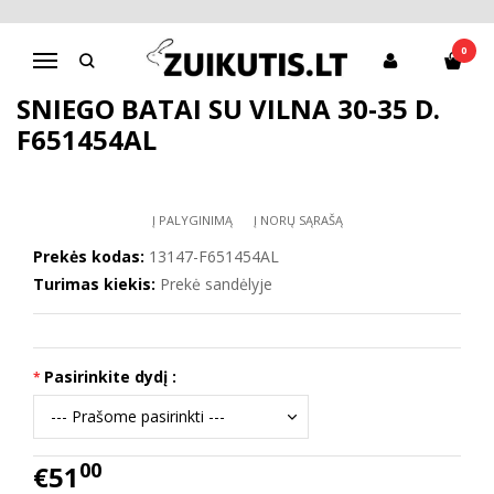
Pagrindinis
Batai berniukui
D.D.Step batai berniukams
Sniego batai su vilna 30-35 d. F651454AL
0
Navigacija
SNIEGO BATAI SU VILNA 30-35 D.
F651454AL
Į PALYGINIMĄ
Į NORŲ SĄRAŠĄ
Prekės kodas:
13147-F651454AL
Turimas kiekis:
Prekė sandėlyje
Pasirinkite dydį :
00
€51