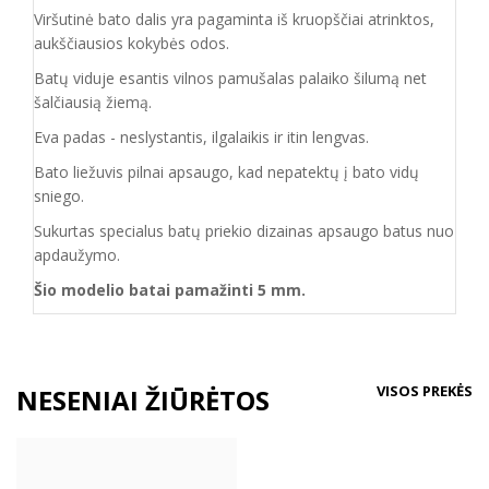
Viršutinė bato dalis yra pagaminta iš kruopščiai atrinktos,
aukščiausios kokybės odos.
Batų viduje esantis vilnos pamušalas palaiko šilumą net
šalčiausią žiemą.
Eva padas - neslystantis, ilgalaikis ir itin lengvas.
Bato liežuvis pilnai apsaugo, kad nepatektų į bato vidų
sniego.
Sukurtas specialus batų priekio dizainas apsaugo
batus nuo
apdaužymo.
Šio modelio batai pamažinti 5 mm.
VISOS PREKĖS
NESENIAI ŽIŪRĖTOS