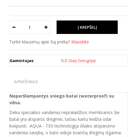
Turite klausimų apie šią prekę?
Klauskite
Gamintojas:
D.D.Step (Vengrija)
APRAŠYMAS
Neperšlampantys sniego batai (waterproof) su
vilna.
Dėka specialios vandeniui nepralaidžios membranos šie
batai yra atsparūs drėgmei, tačiau kartu leidžia odai
kvėpuoti. AQUA - TEX technologija išlaiko atsparumo
vandeniui savybę, o bato viduje esančią drėgmę išgarina.