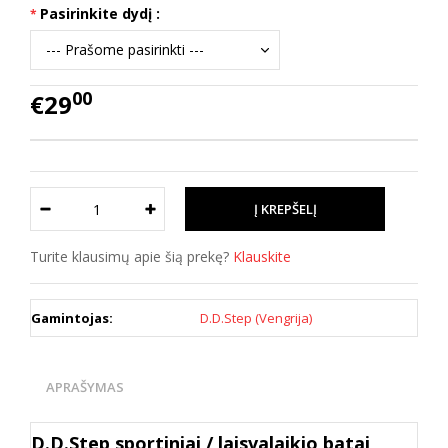
Pasirinkite dydį :
00
€29
Turite klausimų apie šią prekę?
Klauskite
Gamintojas:
D.D.Step (Vengrija)
APRAŠYMAS
D.D.Step sportiniai / laisvalaikio batai