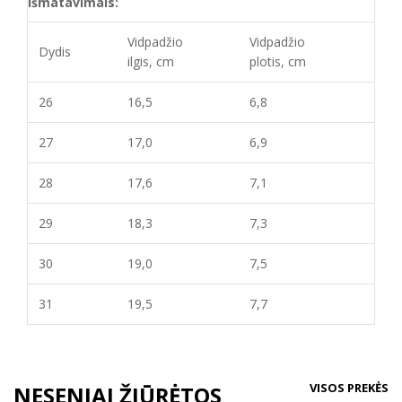
išmatavimais:
Vidpadžio
Vidpadžio
Dydis
ilgis, cm
plotis, cm
26
16,5
6,8
27
17,0
6,9
28
17,6
7,1
29
18,3
7,3
30
19,0
7,5
31
19,5
7,7
VISOS PREKĖS
NESENIAI ŽIŪRĖTOS