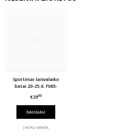
Sportiniai-laisvalaiko
batai 20-25 d. F065-
61360A
00
€29
DAUGIAU
Į NORŲ SĄRAŠĄ