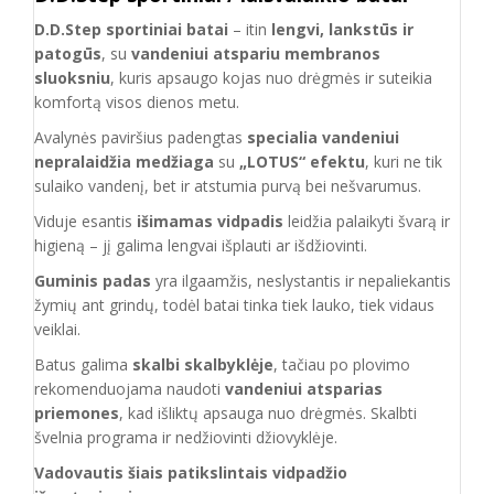
D.D.Step sportiniai batai
– itin
lengvi, lankstūs ir
patogūs
, su
vandeniui atspariu membranos
sluoksniu
, kuris apsaugo kojas nuo drėgmės ir suteikia
komfortą visos dienos metu.
Avalynės paviršius padengtas
specialia vandeniui
nepralaidžia medžiaga
su
„LOTUS“ efektu
, kuri ne tik
sulaiko vandenį, bet ir atstumia purvą bei nešvarumus.
Viduje esantis
išimamas vidpadis
leidžia palaikyti švarą ir
higieną – jį galima lengvai išplauti ar išdžiovinti.
Guminis padas
yra ilgaamžis, neslystantis ir nepaliekantis
žymių ant grindų, todėl batai tinka tiek lauko, tiek vidaus
veiklai.
Batus galima
skalbi skalbyklėje
, tačiau po plovimo
rekomenduojama naudoti
vandeniui atsparias
priemones
, kad išliktų apsauga nuo drėgmės. Skalbti
švelnia programa ir nedžiovinti džiovyklėje.
Vadovautis šiais patikslintais vidpadžio