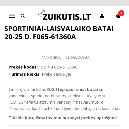
Pagrindinis
Sportiniai bateliai
Sportiniai-laisvalaiko batai 20-25 d. F065-61360A
0
Navigacija
SPORTINIAI-LAISVALAIKO BATAI
20-25 D. F065-61360A
Į PALYGINIMĄ
Į NORŲ SĄRAŠĄ
Prekės kodas:
15619-F065-61360A
Turimas kiekis:
Prekė sandėlyje
Itin lengvi ir lankstūs
D.D.Step sportiniai batai
su
vandeniui atspariu membranos sluoksniu. Avalynė su
„LOTUS“ efektu atstumia vandenį ir nešvarumus, o
išimamas vidpadis užtikrina higieną bei patogumą kasdienai.
Tikslūs batų išmatavimai nurodyti prekės aprašyme.