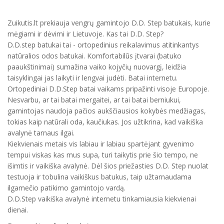
Zuikutis.lt prekiauja vengrų gamintojo D.D. Step batukais, kurie
mėgiami ir dėvimi ir Lietuvoje. Kas tai D.D. Step?
D.D.step batukai tai - ortopedinius reikalavimus atitinkantys
natūralios odos batukai. Komfortabilūs įtvarai (batuko
paaukštinimai) sumažina vaiko kojyčių nuovargį, leidžia
taisyklingai jas laikyti ir lengvai judėti. Batai internetu.
Ortopediniai D.D.Step batai vaikams pripažinti visoje Europoje.
Nesvarbu, ar tai batai mergaitei, ar tai batai berniukui,
gamintojas naudoja pačios aukščiausios kokybės medžiagas,
tokias kaip natūrali oda, kaučiukas. Jos užtikrina, kad vaikiška
avalynė tarnaus ilgai.
Kiekvienais metais vis labiau ir labiau spartėjant gyvenimo
tempui viskas kas mus supa, turi taikytis prie šio tempo, ne
išimtis ir vaikiška avalynė. Dėl šios priežasties D.D. Step nuolat
testuoja ir tobulina vaikiškus batukus, taip užtarnaudama
ilgamečio patikimo gamintojo vardą.
D.D.Step vaikiška avalynė internetu tinkamiausia kiekvienai
dienai.