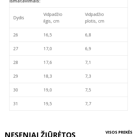
išmatavimais:
Vidpadžio
Vidpadžio
Dydis
ilgis, cm
plotis, cm
26
16,5
6,8
27
17,0
6,9
28
17,6
7,1
29
18,3
7,3
30
19,0
7,5
31
19,5
7,7
VISOS PREKĖS
NESENIAI ŽIŪRĖTOS