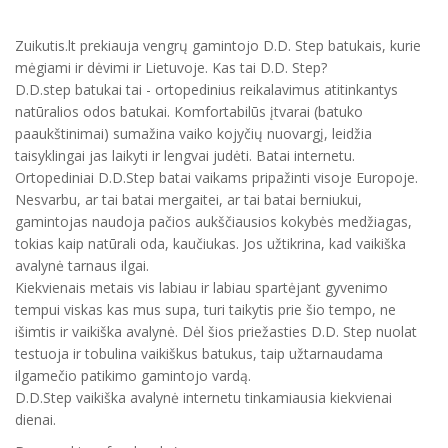
Zuikutis.lt prekiauja vengrų gamintojo D.D. Step batukais, kurie
mėgiami ir dėvimi ir Lietuvoje. Kas tai D.D. Step?
D.D.step batukai tai - ortopedinius reikalavimus atitinkantys
natūralios odos batukai. Komfortabilūs įtvarai (batuko
paaukštinimai) sumažina vaiko kojyčių nuovargį, leidžia
taisyklingai jas laikyti ir lengvai judėti. Batai internetu.
Ortopediniai D.D.Step batai vaikams pripažinti visoje Europoje.
Nesvarbu, ar tai batai mergaitei, ar tai batai berniukui,
gamintojas naudoja pačios aukščiausios kokybės medžiagas,
tokias kaip natūrali oda, kaučiukas. Jos užtikrina, kad vaikiška
avalynė tarnaus ilgai.
Kiekvienais metais vis labiau ir labiau spartėjant gyvenimo
tempui viskas kas mus supa, turi taikytis prie šio tempo, ne
išimtis ir vaikiška avalynė. Dėl šios priežasties D.D. Step nuolat
testuoja ir tobulina vaikiškus batukus, taip užtarnaudama
ilgamečio patikimo gamintojo vardą.
D.D.Step vaikiška avalynė internetu tinkamiausia kiekvienai
dienai.