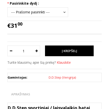
Pasirinkite dydį :
00
€31
Turite klausimų apie šią prekę?
Klauskite
Gamintojas:
D.D.Step (Vengrija)
APRAŠYMAS
D.D.Step sportiniai / laisvalaikio batai