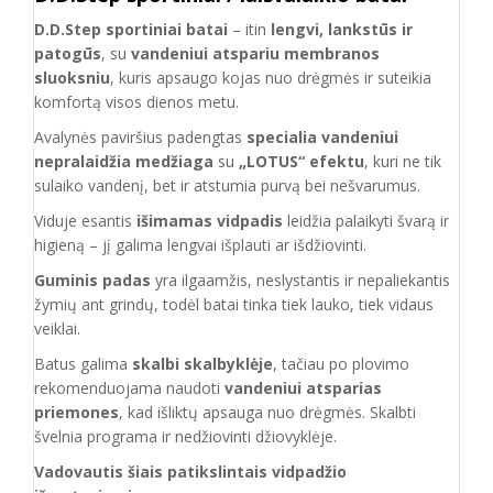
D.D.Step sportiniai batai
– itin
lengvi, lankstūs ir
patogūs
, su
vandeniui atspariu membranos
sluoksniu
, kuris apsaugo kojas nuo drėgmės ir suteikia
komfortą visos dienos metu.
Avalynės paviršius padengtas
specialia vandeniui
nepralaidžia medžiaga
su
„LOTUS“ efektu
, kuri ne tik
sulaiko vandenį, bet ir atstumia purvą bei nešvarumus.
Viduje esantis
išimamas vidpadis
leidžia palaikyti švarą ir
higieną – jį galima lengvai išplauti ar išdžiovinti.
Guminis padas
yra ilgaamžis, neslystantis ir nepaliekantis
žymių ant grindų, todėl batai tinka tiek lauko, tiek vidaus
veiklai.
Batus galima
skalbi skalbyklėje
, tačiau po plovimo
rekomenduojama naudoti
vandeniui atsparias
priemones
, kad išliktų apsauga nuo drėgmės. Skalbti
švelnia programa ir nedžiovinti džiovyklėje.
Vadovautis šiais patikslintais vidpadžio