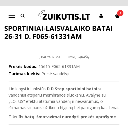
Pagrindinis
Sportiniai bateliai
Sportiniai-laisvalaiko batai 26-31 d. F065-61331AM
0
Navigacija
SPORTINIAI-LAISVALAIKO BATAI
26-31 D. F065-61331AM
Į PALYGINIMĄ
Į NORŲ SĄRAŠĄ
Prekės kodas:
15615-F065-61331AM
Turimas kiekis:
Prekė sandėlyje
Itin lengvi ir lankstūs
D.D.Step sportiniai batai
su
vandeniui atspariu membranos sluoksniu. Avalynė su
„LOTUS“ efektu atstumia vandenį ir nešvarumus, o
išimamas vidpadis užtikrina higieną bei patogumą kasdienai.
Tikslūs batų išmatavimai nurodyti prekės aprašyme.