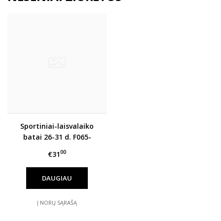
Sportiniai-laisvalaiko
batai 26-31 d. F065-
61331AM
00
€31
DAUGIAU
Į NORŲ SĄRAŠĄ