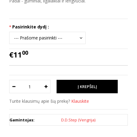
Padai - guminiai, ilgalaikiai ir lengvučiai.
Pasirinkite dydį :
00
€11
Turite klausimų apie šią prekę?
Klauskite
Gamintojas:
D.D.Step (Vengrija)