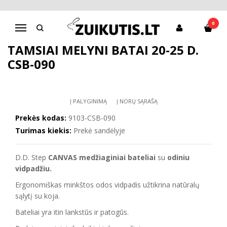
Pagrindinis
Batai berniukui
CANVAS
Tamsiai mėlyni batai 20-25 d. CSB-090
0
Navigacija
TAMSIAI MĖLYNI BATAI 20-25 D.
CSB-090
Į PALYGINIMĄ
Į NORŲ SĄRAŠĄ
Prekės kodas:
9103-CSB-090
Turimas kiekis:
Prekė sandėlyje
D.D. Step
CANVAS medžiaginiai bateliai
su
odiniu
vidpadžiu.
Ergonomiškas minkštos odos vidpadis užtikrina natūralų
sąlytį su koja.
Bateliai yra itin lankstūs ir patogūs.