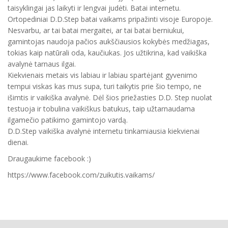
taisyklingai jas laikyti ir lengvai judėti. Batai internetu.
Ortopediniai D.D.Step batai vaikams pripažinti visoje Europoje.
Nesvarbu, ar tai batai mergaitei, ar tai batai berniukui,
gamintojas naudoja pačios aukščiausios kokybės medžiagas,
tokias kaip natūrali oda, kaučiukas. Jos užtikrina, kad vaikiška
avalynė tarnaus ilgai.
Kiekvienais metais vis labiau ir labiau spartėjant gyvenimo
tempui viskas kas mus supa, turi taikytis prie šio tempo, ne
išimtis ir vaikiška avalynė. Dėl šios priežasties D.D. Step nuolat
testuoja ir tobulina vaikiškus batukus, taip užtarnaudama
ilgamečio patikimo gamintojo vardą.
D.D.Step vaikiška avalynė internetu tinkamiausia kiekvienai
dienai.
Draugaukime facebook :)
https://www.facebook.com/zuikutis.vaikams/