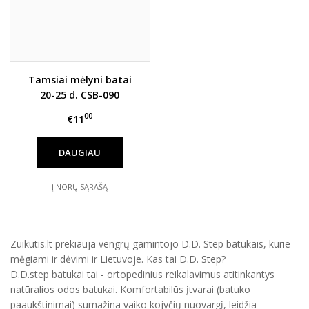
Tamsiai mėlyni batai
20-25 d. CSB-090
00
€11
DAUGIAU
Į NORŲ SĄRAŠĄ
Zuikutis.lt prekiauja vengrų gamintojo D.D. Step batukais, kurie
mėgiami ir dėvimi ir Lietuvoje. Kas tai D.D. Step?
D.D.step batukai tai - ortopedinius reikalavimus atitinkantys
natūralios odos batukai. Komfortabilūs įtvarai (batuko
paaukštinimai) sumažina vaiko kojyčių nuovargį, leidžia