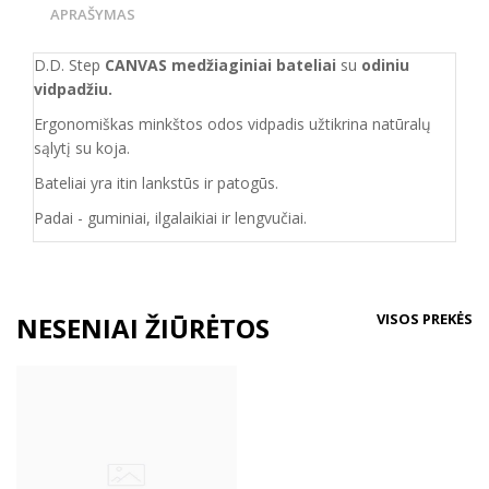
APRAŠYMAS
D.D. Step
CANVAS medžiaginiai bateliai
su
odiniu
vidpadžiu.
Ergonomiškas minkštos odos vidpadis užtikrina natūralų
sąlytį su koja.
Bateliai yra itin lankstūs ir patogūs.
Padai - guminiai, ilgalaikiai ir lengvučiai.
VISOS PREKĖS
NESENIAI ŽIŪRĖTOS