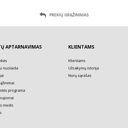
PREKIŲ GRĄŽINIMAS
TŲ APTARNAVIMAS
KLIENTAMS
ekės
Klientams
u nuolaida
Užsakymų istorija
ai
Norų sąrašas
rąžinimai
ystės programa
kuponai
s medis
i