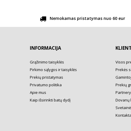
Nemokamas pristatymas nuo 60 eur
INFORMACIJA
KLIEN
Grąžinimo taisyklės
Visos pr
Pirkimo sąlygos ir taisyklės
Prekės s
Prekių pristatymas
Gamintoj
Privatumo politika
Prekių g
Apie mus
Partner
Kaip išsirinkti batų dydį
Dovanų 
Svetainė
Kontakta