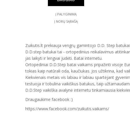
Į PALYGINIMĄ
Į NORŲ SĄRAŠĄ
Zuikutis.lt prekiauja vengrų gamintojo D.D. Step batukais
D.D.step batukai tai - ortopedinius reikalavimus atitinka
jas laikyti ir lengvai judėti. Batai internetu.
Ortopediniai D.D.Step batai vaikams pripažinti visoje E
tokias kaip natūrali oda, kaučiukas. Jos užtikrina, kad vai
Kiekvienais metais vis labiau ir labiau spartėjant gyveni
testuoja ir tobulina vaikiškus batukus, taip užtarnauda
D.D.Step vaikiška avalynė internetu tinkamiausia kiekvien
Draugaukime facebook :)
https://www.facebook.com/zuikutis.vaikams/