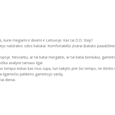
, kurie mėgiami ir dėvimi ir Lietuvoje. Kas tai D.D. Step?
ntys natūralios odos batukai. Komfortabilūs įtvarai (batuko paaukštini
uropoje. Nesvarbu, ar tai batai mergaitei, ar tai batai berniukui, gam
kiška avalynė tarnaus ilgai.
mo tempui viskas kas mus supa, turi taikytis prie šio tempo, ne išimtis 
ma ilgamečio patikimo gamintojo vardą.
ai dienai.