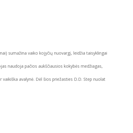
mai) sumažina vaiko kojyčių nuovargį, leidžia taisyklingai
intojas naudoja pačios aukščiausios kokybės medžiagas,
ir vaikiška avalynė. Dėl šios priežasties D.D. Step nuolat