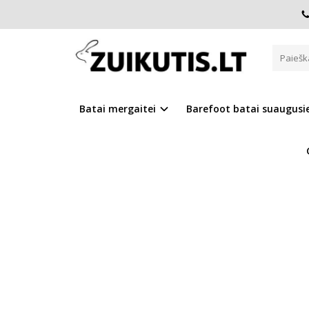
Pagrindinis
Batai berniukui
CANVAS
Tamsiai mėlyni b
TAMSIAI MĖLYNI BATAI 20-25 
Batai mergaitei
Barefoot batai suaugus
Į PALYGINIMĄ
Į NOR