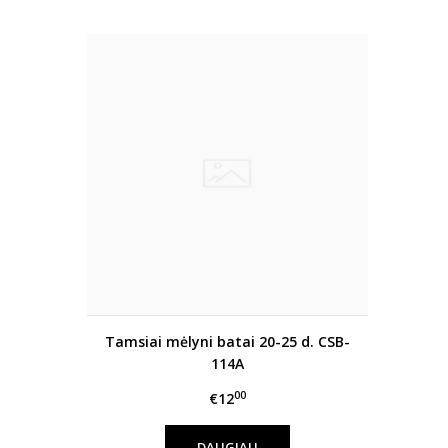
Tamsiai mėlyni batai 20-25 d. CSB-
114A
00
€12
DAUGIAU