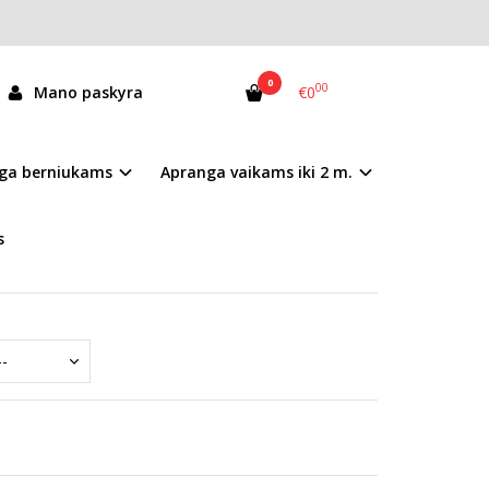
0
00
Mano paskyra
€0
B-114A
ga berniukams
Apranga vaikams iki 2 m.
andėlyje
s
giniai bateliai
su
odiniu vidpadžiu.