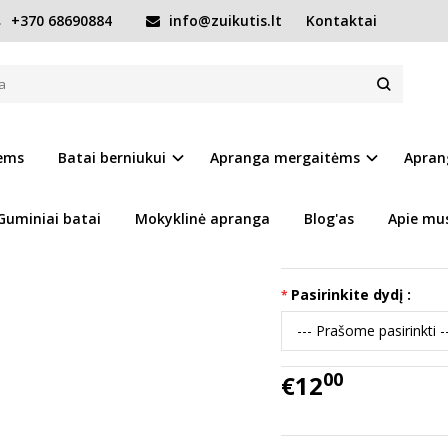
+370 68690884
info@zuikutis.lt
Kontaktai
atai 20-25 d. CSB-114A
D. CSB-114A
Prekės kodas:
9793-CS
iems
Batai berniukui
Apranga mergaitėms
Apran
Ų SĄRAŠĄ
Turimas kiekis:
Prekė s
Guminiai batai
Mokyklinė apranga
Blog'as
Apie mu
D.D. Step
CANVAS medžia
Pasirinkite dydį :
00
€12