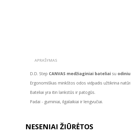
APRAŠYMAS
D.D. Step
CANVAS medžiaginiai bateliai
su
odiniu
Ergonomiškas minkštos odos vidpadis užtikrina natūral
Bateliai yra itin lankstūs ir patogūs.
Padai - guminiai, ilgalaikiai ir lengvučiai.
NESENIAI ŽIŪRĖTOS