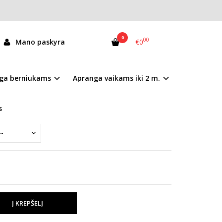
0
00
Mano paskyra
€0
-112
ga berniukams
Apranga vaikams iki 2 m.
andėlyje
s