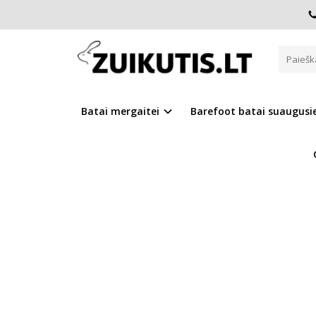
Pagrindinis
Batai berniukui
CANVAS
Tamsiai mėlyni b
TAMSIAI MĖLYNI BATAI 21-26 D
Batai mergaitei
Barefoot batai suaugus
Į PALYGINIMĄ
Į NOR