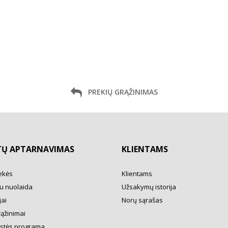
PREKIŲ GRĄŽINIMAS
TŲ APTARNAVIMAS
KLIENTAMS
ekės
Klientams
u nuolaida
Užsakymų istorija
ai
Norų sąrašas
rąžinimai
ystės programa