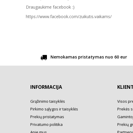
Draugaukime facebook :)
https://www.facebook.com/zuikutis.vaikams/
Nemokamas pristatymas nuo 60 eur
INFORMACIJA
KLIEN
Grąžinimo taisyklės
Visos pr
Pirkimo sąlygos ir taisyklės
Prekės s
Prekių pristatymas
Gamintoj
Privatumo politika
Prekių g
Apie mus
Partner