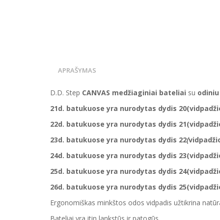
APRAŠYMAS
D.D. Step
CANVAS medžiaginiai bateliai
su
odiniu
21d. batukuose yra nurodytas dydis 20(vidpadžio 
22d. batukuose yra nurodytas dydis 21(vidpadžio 
23d. batukuose yra nurodytas
dydis
22
(
vidpadžio
24d. batukuose yra nurodytas
dydis
23(vidpadžio
25d. batukuose yra nurodytas
dydis
24(vidpadžio
26d. batukuose yra nurodytas
dydis
25(vidpadžio
Ergonomiškas minkštos odos vidpadis užtikrina natūral
Bateliai yra itin lankstūs ir patogūs.