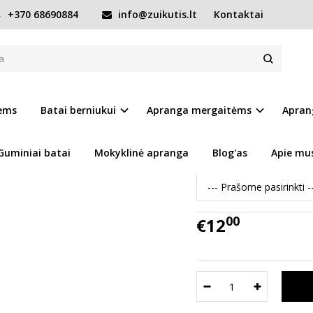
+370 68690884
info@zuikutis.lt
Kontaktai
atai 21-26 d. CSB-112
. CSB-112
Prekės kodas:
9788-CSB
iems
Batai berniukui
Apranga mergaitėms
Apran
Ų SĄRAŠĄ
Turimas kiekis:
Prekė s
Guminiai batai
Mokyklinė apranga
Blog'as
Apie mu
Pasirinkite dydį :
00
€12