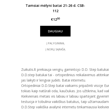
Tamsiai mėlyni batai 21-26 d. CSB-
112
00
€12
DAUGIAU
Į PALYGINIMĄ
Į NORŲ SĄRAŠĄ
Zuikutis.lt prekiauja vengrų gamintojo D.D. Step batukais
D.D.step batukai tai - ortopedinius reikalavimus atitinka
jas laikyti ir lengvai judėti. Batai internetu.
Ortopediniai D.D.Step batai vaikams pripažinti visoje E
tokias kaip natūrali oda, kaučiukas. Jos užtikrina, kad vai
Kiekvienais metais vis labiau ir labiau spartėjant gyveni
testuoja ir tobulina vaikiškus batukus, taip užtarnauda
D.D.Step vaikiška avalynė internetu tinkamiausia kiekvien