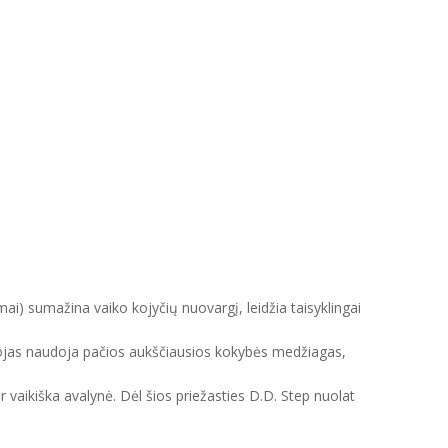
mai) sumažina vaiko kojyčių nuovargį, leidžia taisyklingai
intojas naudoja pačios aukščiausios kokybės medžiagas,
ir vaikiška avalynė. Dėl šios priežasties D.D. Step nuolat