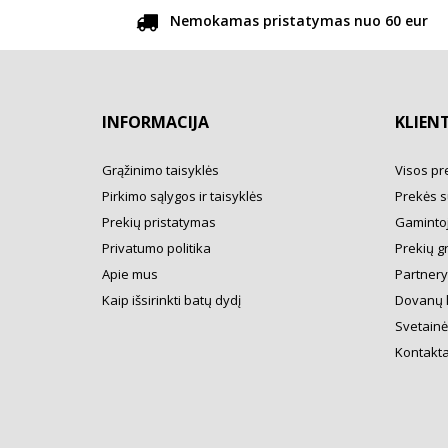
Nemokamas pristatymas nuo 60 eur
INFORMACIJA
KLIEN
Grąžinimo taisyklės
Visos pr
Pirkimo sąlygos ir taisyklės
Prekės s
Prekių pristatymas
Gamintoj
Privatumo politika
Prekių g
Apie mus
Partner
Kaip išsirinkti batų dydį
Dovanų 
Svetainė
Kontakta