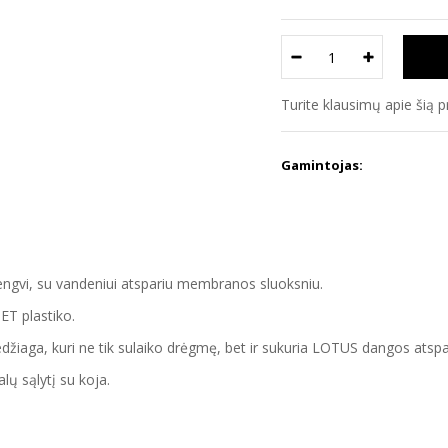
Turite klausimų apie šią 
Gamintojas:
n lengvi, su vandeniui atspariu membranos sluoksniu.
ET plastiko.
medžiaga, kuri ne tik sulaiko drėgmę, bet ir sukuria LOTUS dangos a
ų sąlytį su koja.