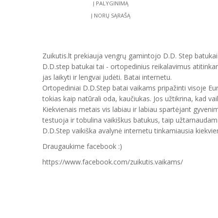
Į PALYGINIMĄ
Į NORŲ SĄRAŠĄ
Zuikutis.lt prekiauja vengrų gamintojo D.D. Step batukais
D.D.step batukai tai - ortopedinius reikalavimus atitinka
jas laikyti ir lengvai judėti. Batai internetu.
Ortopediniai D.D.Step batai vaikams pripažinti visoje E
tokias kaip natūrali oda, kaučiukas. Jos užtikrina, kad vai
Kiekvienais metais vis labiau ir labiau spartėjant gyveni
testuoja ir tobulina vaikiškus batukus, taip užtarnauda
D.D.Step vaikiška avalynė internetu tinkamiausia kiekvien
Draugaukime facebook :)
https://www.facebook.com/zuikutis.vaikams/