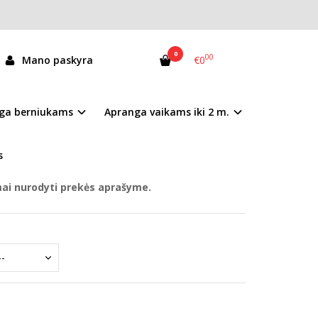
0
00
Mano paskyra
€0
83-51942A
ga berniukams
Apranga vaikams iki 2 m.
andėlyje
s
mai nurodyti prekės aprašyme.