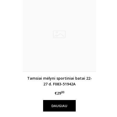
Tamsiai mėlyni sportiniai batai 22-
27 d. F083-51942A
00
€29
DAUGIAU