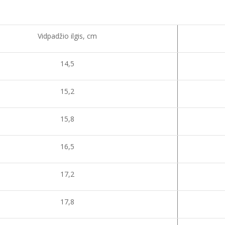
Vidpadžio ilgis, cm
14,5
15,2
15,8
16,5
17,2
17,8