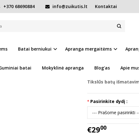
+370 68690884
info@zuikutis.lt
Kontaktai
i mėlyni sportiniai batai 22-27 d. F083-51942A
ATAI 22-27 D. F083-51942A
Prekės kodas:
14691-F0
iems
Batai berniukui
Apranga mergaitėms
Apran
Ų SĄRAŠĄ
Turimas kiekis:
Prekė s
Guminiai batai
Mokyklinė apranga
Blog'as
Apie mu
Tikslūs batų išmatavi
Pasirinkite dydį :
00
€29