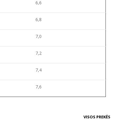
6,6
6,8
7,0
7,2
7,4
7,6
VISOS PREKĖS