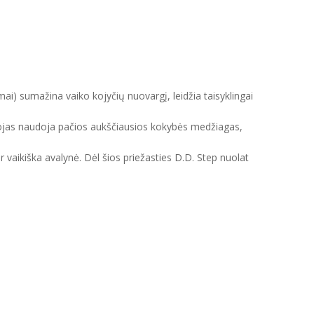
mai) sumažina vaiko kojyčių nuovargį, leidžia taisyklingai
intojas naudoja pačios aukščiausios kokybės medžiagas,
ir vaikiška avalynė. Dėl šios priežasties D.D. Step nuolat