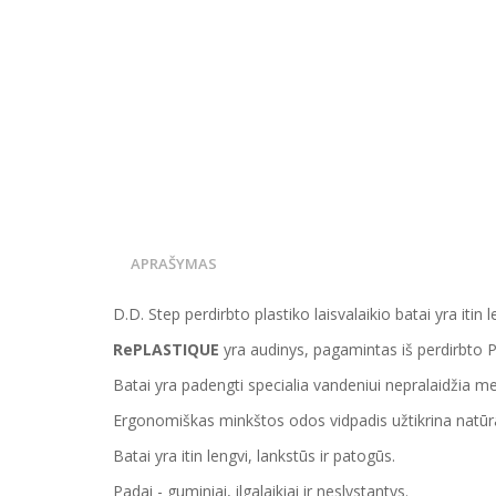
APRAŠYMAS
D.D. Step perdirbto plastiko laisvalaikio batai yra iti
RePLASTIQUE
yra audinys, pagamintas iš perdirbto P
Batai yra padengti specialia vandeniui nepralaidžia 
Ergonomiškas minkštos odos vidpadis užtikrina natūral
Batai yra itin lengvi, lankstūs ir patogūs.
Padai - guminiai, ilgalaikiai ir neslystantys.