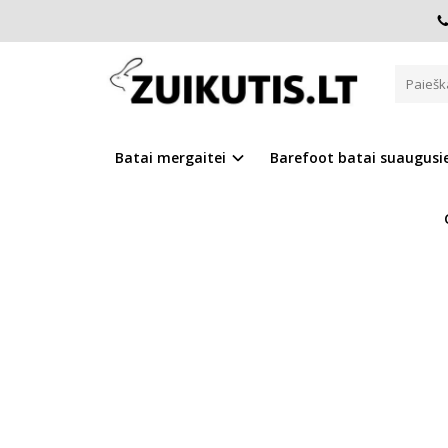
Pagrindinis
Batai berniukui
Sportiniai bateliai
Tamsia
TAMSIAI MĖLYNI SPORTINIAI B
Batai mergaitei
Barefoot batai suaugus
Į PALYGINIMĄ
Į NOR