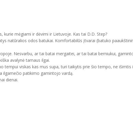
, kurie mėgiami ir dėvimi ir Lietuvoje. Kas tai D.D. Step?
ntys natūralios odos batukai. Komfortabilūs įtvarai (batuko paaukštini
uropoje. Nesvarbu, ar tai batai mergaitei, ar tai batai berniukui, gam
kiška avalynė tarnaus ilgai.
mo tempui viskas kas mus supa, turi taikytis prie šio tempo, ne išimtis 
ma ilgamečio patikimo gamintojo vardą.
ai dienai.