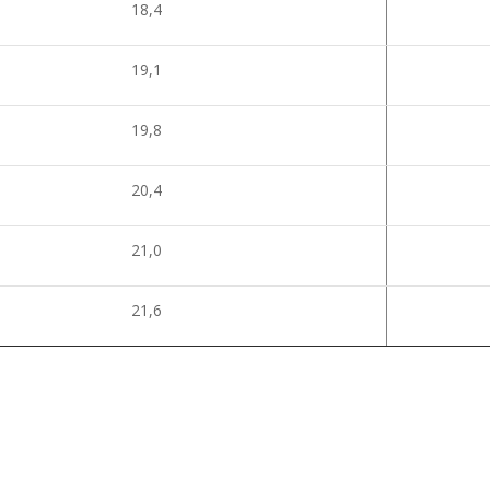
18,4
19,1
19,8
20,4
21,0
21,6