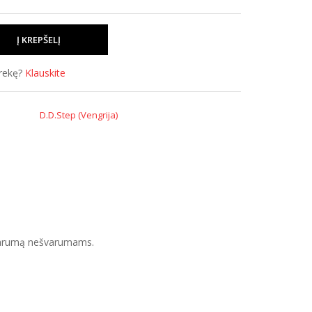
prekę?
Klauskite
D.D.Step (Vengrija)
tsparumą nešvarumams.