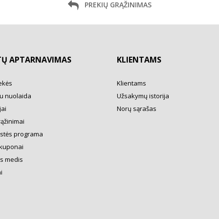
PREKIŲ GRĄŽINIMAS
TŲ APTARNAVIMAS
KLIENTAMS
ekės
Klientams
u nuolaida
Užsakymų istorija
ai
Norų sąrašas
rąžinimai
ystės programa
kuponai
s medis
i