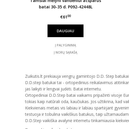
Tamsiai mėlyni vandeniui atsparūs
batai 30-35 d. P092-42448L
00
€61
DAUGIAU
Į PALYGINIMĄ
Į NORŲ SĄRAŠĄ
Zuikutis.lt prekiauja vengrų gamintojo D.D. Step batukais
D.D.step batukai tai - ortopedinius reikalavimus atitinka
jas laikyti ir lengvai judėti. Batai internetu.
Ortopediniai D.D.Step batai vaikams pripažinti visoje E
tokias kaip natūrali oda, kaučiukas. Jos užtikrina, kad vai
Kiekvienais metais vis labiau ir labiau spartėjant gyveni
testuoja ir tobulina vaikiškus batukus, taip užtarnauda
D.D.Step vaikiška avalynė internetu tinkamiausia kiekvien