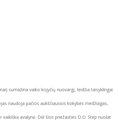
mai) sumažina vaiko kojyčių nuovargį, leidžia taisyklingai
intojas naudoja pačios aukščiausios kokybės medžiagas,
ir vaikiška avalynė. Dėl šios priežasties D.D. Step nuolat