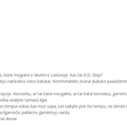
, kurie mėgiami ir dėvimi ir Lietuvoje. Kas tai D.D. Step?
ntys natūralios odos batukai. Komfortabilūs įtvarai (batuko paaukštini
uropoje. Nesvarbu, ar tai batai mergaitei, ar tai batai berniukui, gam
kiška avalynė tarnaus ilgai.
mo tempui viskas kas mus supa, turi taikytis prie šio tempo, ne išimtis 
ma ilgamečio patikimo gamintojo vardą.
ai dienai.