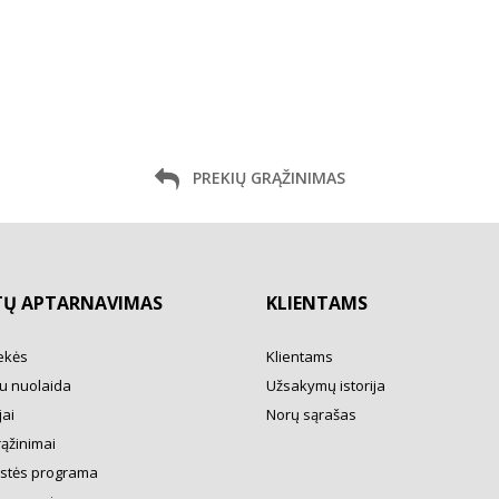
PREKIŲ GRĄŽINIMAS
TŲ APTARNAVIMAS
KLIENTAMS
ekės
Klientams
u nuolaida
Užsakymų istorija
ai
Norų sąrašas
rąžinimai
ystės programa