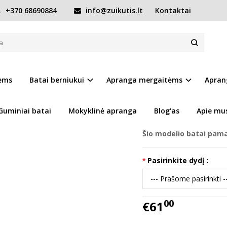
+370 68690884
info@zuikutis.lt
Kontaktai
Tamsiai mėlyni vandeniui atsparūs batai 30-35 d. P092-42448L
TSPARŪS BATAI 30-35 D. P092-42448L
Prekės kodas:
14428-P0
iems
Batai berniukui
Apranga mergaitėms
Apran
Ų SĄRAŠĄ
Turimas kiekis:
Prekė s
Guminiai batai
Mokyklinė apranga
Blog'as
Apie mu
Šio modelio batai pama
Pasirinkite dydį :
00
€61