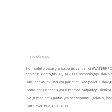
APRAŠYMAS
Šio modelio batai yra atsparūs vandeniui
(WATERPRO
patvarūs ir patogūs. AQUA - TEX technologija išlaiko
Batų priekis ir kulnai yra pakietinti, kad padėtų išlaik
Odinis batų vidpadis yra išimamas. Vidpadyje išlenkt
Eva gumos batų padas yra neslystantis, ilgalaikis, labai
Skirta avėti nuo +10C iki 0C