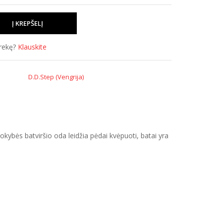
prekę?
Klauskite
D.D.Step (Vengrija)
kybės batviršio oda leidžia pėdai kvėpuoti, batai yra