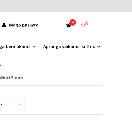
0
00
Mano paskyra
€0
92-42448L
ga berniukams
Apranga vaikams iki 2 m.
andėlyje
s
žinti 5 mm.