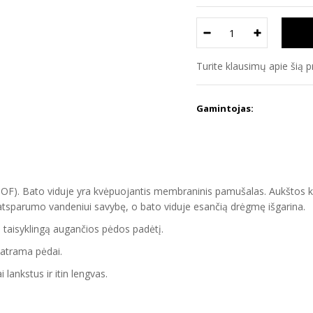
Turite klausimų apie šią 
Gamintojas:
OF)
. Bato viduje yra kvėpuojantis membraninis pamušalas. Aukštos ko
 atsparumo vandeniui savybę, o bato viduje esančią drėgmę išgarina.
yti taisyklingą augančios pėdos padėtį.
a atrama pėdai.
 lankstus ir itin lengvas.