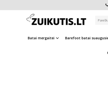
Pagrindinis
Batai berniukui
D.D.Step batai berniukams
TAMSIAI MĖLYNI VANDENIUI A
Batai mergaitei
Barefoot batai suaugus
Į PALYGINIMĄ
Į NOR