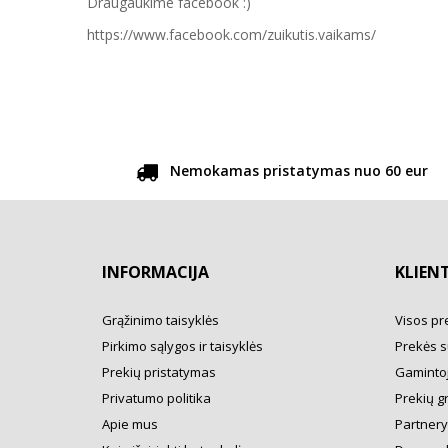
Draugaukime facebook :)
https://www.facebook.com/zuikutis.vaikams/
Nemokamas pristatymas nuo 60 eur
INFORMACIJA
KLIEN
Grąžinimo taisyklės
Visos pr
Pirkimo sąlygos ir taisyklės
Prekės s
Prekių pristatymas
Gamintoj
Privatumo politika
Prekių g
Apie mus
Partner