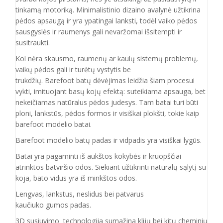
tinkamą motoriką. Minimalistinio dizaino avalynė užtikrina
pėdos apsaugą ir yra ypatingai lanksti, todėl vaiko pėdos
sausgyslės ir raumenys gali nevaržomai išsitempti ir
susitraukti.
Kol nėra skausmo, raumenų ar kaulų sistemų problemų,
vaikų pėdos gali ir turėtų vystytis be
trukdžių. Barefoot batų dėvėjimas leidžia šiam procesui
vykti, imituojant basų kojų efektą: suteikiama apsauga, bet
nekeičiamas natūralus pėdos judesys. Tam batai turi būti
ploni, lankstūs, pėdos formos ir visiškai plokšti, tokie kaip
barefoot modelio batai.
Barefoot modelio batų padas ir vidpadis yra visiškai lygūs.
Batai yra pagaminti iš aukštos kokybės ir
kruopščiai
atrinktos batviršio
odos.
Siekiant užtikrinti natūralų sąlytį su
koja, bato vidus yra iš minkštos odos.
Lengvas, lankstus, neslidus bei patvarus
kaučiuko
gumos
padas
.
3D susiuvimo technologija sumažina klijų bei kitų cheminių