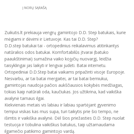
Į NORŲ SĄRAŠĄ
Zuikutis.lt prekiauja vengrų gamintojo D.D. Step batukais, kurie
mėgiami ir dėvimi ir Lietuvoje. Kas tai D.D. Step?
D.D.step batukai tai - ortopedinius reikalavimus atitinkantys
natūralios odos batukai. Komfortabilūs įtvarai (batuko
paaukštinimai) sumažina vaiko kojyčių nuovargį, leidžia
taisyklingai jas laikyti ir lengvai judėti. Batai internetu.
Ortopediniai D.D.Step batai vaikams pripažinti visoje Europoje.
Nesvarbu, ar tai batai mergaitei, ar tai batai berniukui,
gamintojas naudoja pačios aukščiausios kokybės medžiagas,
tokias kaip natūrali oda, kaučiukas. Jos užtikrina, kad vaikiška
avalynė tarnaus ilgai.
Kiekvienais metais vis labiau ir labiau spartėjant gyvenimo
tempui viskas kas mus supa, turi taikytis prie šio tempo, ne
išimtis ir vaikiška avalynė. Dėl šios priežasties D.D. Step nuolat
testuoja ir tobulina vaikiškus batukus, taip užtarnaudama
ilgamečio patikimo gamintojo vardą.