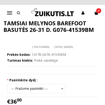
Pagrindinis
Batai berniukui
D.D.Step batai berniukams
Tamsiai mėlynos barefoot basutės 26-31 d. G076-41539BM
0
Navigacija
TAMSIAI MĖLYNOS BAREFOOT
BASUTĖS 26-31 D. G076-41539BM
Į PALYGINIMĄ
Į NORŲ SĄRAŠĄ
Prekės kodas:
14178-G076-41539BM
Turimas kiekis:
Prekė sandėlyje
Pasirinkite dydį :
00
€36