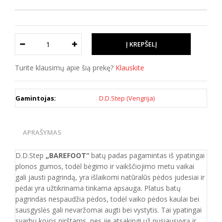
Turite klausimų apie šią prekę?
Klauskite
Gamintojas:
D.D.Step (Vengrija)
APRAŠYMAS
D.D.Step
„BAREFOOT“
batų padas pagamintas iš ypatingai
plonos gumos, todėl bėgimo ir vaikščiojimo metu vaikai
gali jausti pagrindą, yra išlaikomi natūralūs pėdos judesiai ir
pėdai yra užtikrinama tinkama apsauga. Platus batų
pagrindas nespaudžia pėdos, todėl vaiko pėdos kaulai bei
sausgyslės gali nevaržomai augti bei vystytis. Tai ypatingai
svarbu kojos pirštams, nes jie atsakingi už pusiausvyrą ir