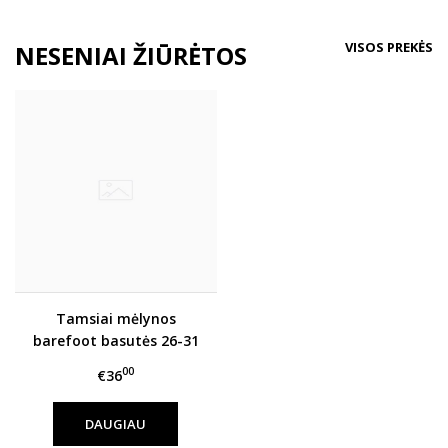
VISOS PREKĖS
NESENIAI ŽIŪRĖTOS
Tamsiai mėlynos
barefoot basutės 26-31
d. G076-41539BM
00
€36
DAUGIAU