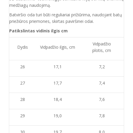
medžiagų naudojimą.
Batvirš
io o
da turi būti reguliariai prižiūrima
, naudojant
batų
priežiūros priemones, skirtas
paviršinei odai.
Patikslintas vidinis ilgis cm
Vidpadžio
Dydis
Vidpadžio ilgis, cm
plotis, cm
26
17,1
7,2
27
17,7
7,4
28
18,4
7,6
29
19,0
7,8
30
19,7
8,0