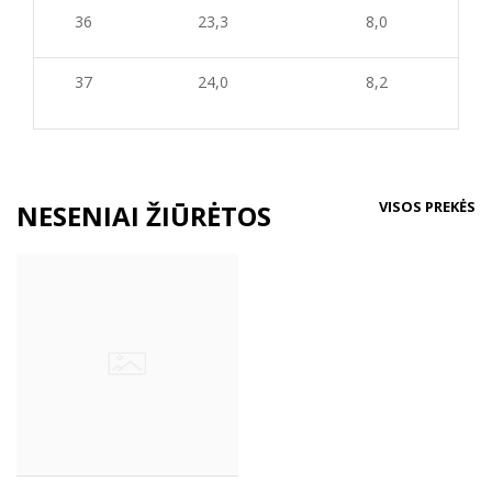
3
6
23,3
8,0
3
7
24,0
8,2
VISOS PREKĖS
NESENIAI ŽIŪRĖTOS