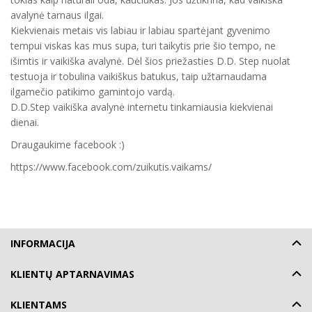
avalynė tarnaus ilgai.
Kiekvienais metais vis labiau ir labiau spartėjant gyvenimo
tempui viskas kas mus supa, turi taikytis prie šio tempo, ne
išimtis ir vaikiška avalynė. Dėl šios priežasties D.D. Step nuolat
testuoja ir tobulina vaikiškus batukus, taip užtarnaudama
ilgamečio patikimo gamintojo vardą.
D.D.Step vaikiška avalynė internetu tinkamiausia kiekvienai
dienai.
Draugaukime facebook :)
https://www.facebook.com/zuikutis.vaikams/
INFORMACIJA
KLIENTŲ APTARNAVIMAS
KLIENTAMS