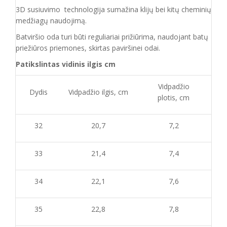
3D susiuvimo technologija sumažina klijų bei kitų cheminių
medžiagų naudojimą.
Batvirš
io o
da turi būti reguliariai prižiūrima
, naudojant
batų
priežiūros priemones, skirtas
paviršinei odai.
Patikslintas vidinis ilgis cm
Vidpadžio
Dydis
Vidpadžio ilgis, cm
plotis, cm
32
20,7
7,2
33
21,4
7,4
34
22,1
7,6
3
5
22,8
7,8