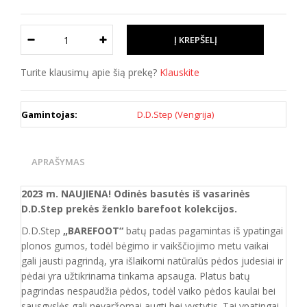
Turite klausimų apie šią prekę?
Klauskite
Gamintojas:
D.D.Step (Vengrija)
APRAŠYMAS
2023 m. NAUJIENA! Odinės basutės iš vasarinės
D
.
D
.
Step prekės ženklo barefoot kolekcijos.
D.D.Step
„BAREFOOT“
batų padas pagamintas iš ypatingai
plonos gumos, todėl bėgimo ir vaikščiojimo metu vaikai
gali jausti pagrindą, yra išlaikomi natūralūs pėdos judesiai ir
pėdai yra užtikrinama tinkama apsauga. Platus batų
pagrindas nespaudžia pėdos, todėl vaiko pėdos kaulai bei
sausgyslės gali nevaržomai augti bei vystytis. Tai ypatingai