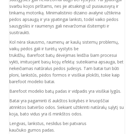
svarbu kojos pirštams, nes jie atsakingi už pusiausvyrą ir
tinkamą motoriką. Minimalistinio dizaino avalynė užtikrina
pėdos apsaugą ir yra ypatingai lanksti, todėl vaiko pėdos
sausgyslės ir raumenys gali nevaržomai išsitempti ir
susitraukti.
Kol nėra skausmo, raumenų ar kaulų sistemų problemų,
vaikų pėdos gali ir turėtų vystytis be
trukdžių. Barefoot batų dėvėjimas leidžia šiam procesui
vykti, imituojant basų kojų efektą: suteikiama apsauga, bet
nekeičiamas natūralus pėdos judesys. Tam batai turi būti
ploni, lankstūs, pėdos formos ir visiškai plokšti, tokie kaip
barefoot modelio batai.
Barefoot modelio batų padas ir vidpadis yra visiškai lygūs.
Batai yra pagaminti iš aukštos kokybės ir
kruopščiai
atrinktos batviršio
odos.
Siekiant užtikrinti natūralų sąlytį su
koja, bato vidus yra iš minkštos odos.
Lengvas, lankstus, neslidus bei patvarus
kaučiuko
gumos
padas
.