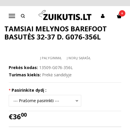
Pagrindinis
Batai berniukui
D.D.Step batai berniukams
Tamsiai mėlynos barefoot basutės 32-37 d. G076-356L
0
Navigacija
TAMSIAI MĖLYNOS BAREFOOT
BASUTĖS 32-37 D. G076-356L
Į PALYGINIMĄ
Į NORŲ SĄRAŠĄ
Prekės kodas:
13509-G076-356L
Turimas kiekis:
Prekė sandėlyje
Pasirinkite dydį :
00
€36