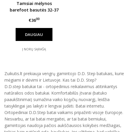
Tamsiai mėlynos
barefoot basutės 32-37
d. G076-356L
00
€36
DAUGIAU
Į NORŲ SĄRAŠĄ
Zuikutis.lt prekiauja vengrų gamintojo D.D. Step batukais, kurie
mėgiami ir dėvimi ir Lietuvoje. Kas tai D.D. Step?
D.D.step batukai tai - ortopedinius reikalavimus atitinkantys
natūralios odos batukai. Komfortabilūs įtvarai (batuko
paaukštinimai) sumažina vaiko kojyčių nuovargį, leidžia
taisyklingai jas laikyti ir lengvai judėti. Batai internetu.
Ortopediniai D.D.Step batai vaikams pripažinti visoje Europoje.
Nesvarbu, ar tai batai mergaitei, ar tai batai berniukui,
gamintojas naudoja pačios aukščiausios kokybės medžiagas,
tokias kaip natūrali oda, kaučiukas. Jos užtikrina, kad vaikiška