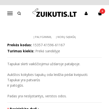
Pagrindinis
Tapukai
Tapukai K1596-61167
0
Navigacija
TAPUKAI K1596-61167
Į PALYGINIMĄ
Į NORŲ SĄRAŠĄ
Prekės kodas:
15357-K1596-61167
Turimas kiekis:
Prekė sandėlyje
Tapukai skirti vaikščiojimui uždaroje patalpoje.
Aukštos kokybės tapukų oda leidžia pėdai kvėpuoti.
Tapukai yra patvarūs
ir patogūs.
Padas yra neslystantys, verstos odos.
Pasirinkite dydį :