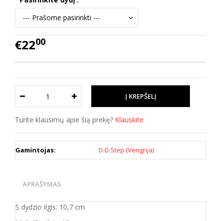
00
€22
Turite klausimų apie šią prekę?
Klauskite
Gamintojas:
D.D.Step (Vengrija)
APRAŠYMAS
S dydzio ilgis: 10,7 cm