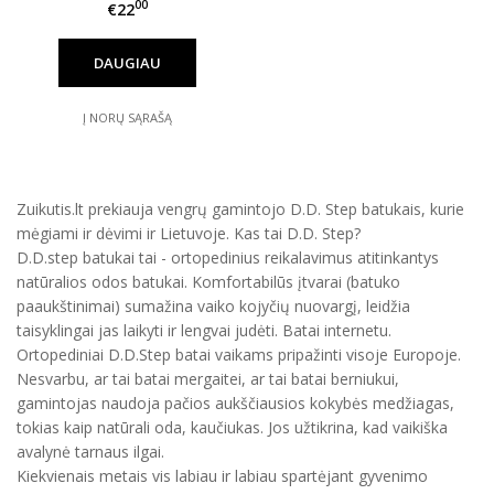
00
€22
DAUGIAU
Į NORŲ SĄRAŠĄ
Zuikutis.lt prekiauja vengrų gamintojo D.D. Step batukais, kurie
mėgiami ir dėvimi ir Lietuvoje. Kas tai D.D. Step?
D.D.step batukai tai - ortopedinius reikalavimus atitinkantys
natūralios odos batukai. Komfortabilūs įtvarai (batuko
paaukštinimai) sumažina vaiko kojyčių nuovargį, leidžia
taisyklingai jas laikyti ir lengvai judėti. Batai internetu.
Ortopediniai D.D.Step batai vaikams pripažinti visoje Europoje.
Nesvarbu, ar tai batai mergaitei, ar tai batai berniukui,
gamintojas naudoja pačios aukščiausios kokybės medžiagas,
tokias kaip natūrali oda, kaučiukas. Jos užtikrina, kad vaikiška
avalynė tarnaus ilgai.
Kiekvienais metais vis labiau ir labiau spartėjant gyvenimo