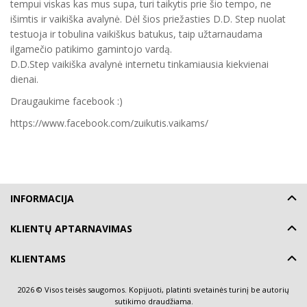
tempui viskas kas mus supa, turi taikytis prie šio tempo, ne
išimtis ir vaikiška avalynė. Dėl šios priežasties D.D. Step nuolat
testuoja ir tobulina vaikiškus batukus, taip užtarnaudama
ilgamečio patikimo gamintojo vardą.
D.D.Step vaikiška avalynė internetu tinkamiausia kiekvienai
dienai.
Draugaukime facebook :)
https://www.facebook.com/zuikutis.vaikams/
INFORMACIJA
KLIENTŲ APTARNAVIMAS
KLIENTAMS
2026 © Visos teisės saugomos. Kopijuoti, platinti svetainės turinį be autorių
sutikimo draudžiama.