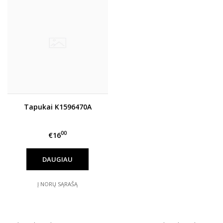
Tapukai K1596470A
00
€16
DAUGIAU
Į NORŲ SĄRAŠĄ