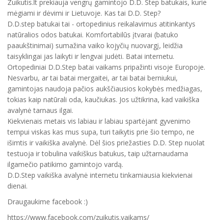
Zuikutis.lt prekiauja vengrų gamintojo D.D. Step batukais, kurie
mėgiami ir dėvimi ir Lietuvoje. Kas tai D.D. Step?
D.D.step batukai tai - ortopedinius reikalavimus atitinkantys
natūralios odos batukai. Komfortabilūs įtvarai (batuko
paaukštinimai) sumažina vaiko kojyčių nuovargį, leidžia
taisyklingai jas laikyti ir lengvai judėti. Batai internetu.
Ortopediniai D.D.Step batai vaikams pripažinti visoje Europoje.
Nesvarbu, ar tai batai mergaitei, ar tai batai berniukui,
gamintojas naudoja pačios aukščiausios kokybės medžiagas,
tokias kaip natūrali oda, kaučiukas. Jos užtikrina, kad vaikiška
avalynė tarnaus ilgai.
Kiekvienais metais vis labiau ir labiau spartėjant gyvenimo
tempui viskas kas mus supa, turi taikytis prie šio tempo, ne
išimtis ir vaikiška avalynė. Dėl šios priežasties D.D. Step nuolat
testuoja ir tobulina vaikiškus batukus, taip užtarnaudama
ilgamečio patikimo gamintojo vardą.
D.D.Step vaikiška avalynė internetu tinkamiausia kiekvienai
dienai.
Draugaukime facebook :)
https://www.facebook.com/zuikutis.vaikams/