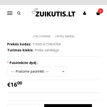
Pagrindinis
Batai berniukui
Tapukai
Tapukai K1596470A
0
Navigacija
TAPUKAI K1596470A
Į PALYGINIMĄ
Į NORŲ SĄRAŠĄ
Prekės kodas:
11000-K1596470A
Turimas kiekis:
Prekė sandėlyje
Pasirinkite dydį :
00
€16