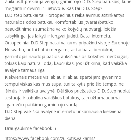
Zuikutis.lt prekiauja vengrų gamintojo D.D. Step batukais, kurie
mėgiami ir dėvimi ir Lietuvoje. Kas tai D.D. Step?
D.D.step batukai tai - ortopedinius reikalavimus atitinkantys
natūralios odos batukai. Komfortabilūs įtvarai (batuko
paaukštinimai) sumažina vaiko kojyčių nuovargį, leidžia
taisyklingai jas laikyti ir lengvai judėti. Batai internetu.
Ortopediniai D.D.Step batai vaikams pripažinti visoje Europoje.
Nesvarbu, ar tai batai mergaitei, ar tai batai berniukui,
gamintojas naudoja pačios aukščiausios kokybės medžiagas,
tokias kaip natūrali oda, kaučiukas. Jos užtikrina, kad vaikiška
avalynė tarnaus ilgai.
Kiekvienais metais vis labiau ir labiau spartėjant gyvenimo
tempui viskas kas mus supa, turi taikytis prie šio tempo, ne
išimtis ir vaikiška avalynė. Dėl šios priežasties D.D. Step nuolat
testuoja ir tobulina vaikiškus batukus, taip užtarnaudama
ilgamečio patikimo gamintojo vardą.
D.D.Step vaikiška avalynė internetu tinkamiausia kiekvienai
dienai.
Draugaukime facebook :)
https://www.facebook.com/zuikutis.vaikams/