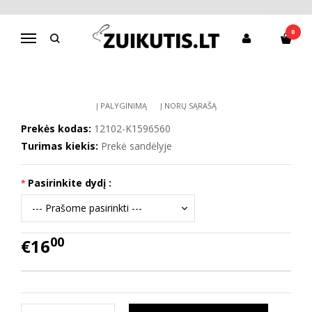
Pagrindinis
Batai berniukui
Tapukai
Tapukai K1596560
0
Navigacija
TAPUKAI K1596560
Į PALYGINIMĄ
Į NORŲ SĄRAŠĄ
Prekės kodas:
12102-K1596560
Turimas kiekis:
Prekė sandėlyje
Pasirinkite dydį :
00
€16