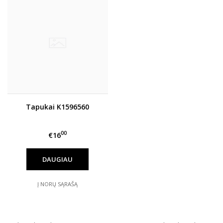
Tapukai K1596560
00
€16
DAUGIAU
Į NORŲ SĄRAŠĄ