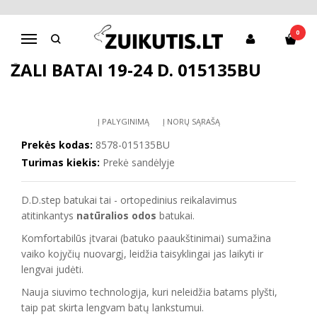
Pagrindinis
Batai mergaitei
D.D.Step batai mergaitėms
Žali batai 19-24 d. 015135BU
0
Navigacija
ŽALI BATAI 19-24 D. 015135BU
Į PALYGINIMĄ
Į NORŲ SĄRAŠĄ
Prekės kodas:
8578-015135BU
Turimas kiekis:
Prekė sandėlyje
D.D.step batukai tai - ortopedinius reikalavimus
atitinkantys
natūralios odos
batukai.
Komfortabilūs įtvarai (batuko paaukštinimai) sumažina
vaiko kojyčių nuovargį, leidžia taisyklingai jas laikyti ir
lengvai judėti.
Nauja siuvimo technologija, kuri neleidžia batams plyšti,
taip pat skirta lengvam batų lankstumui.