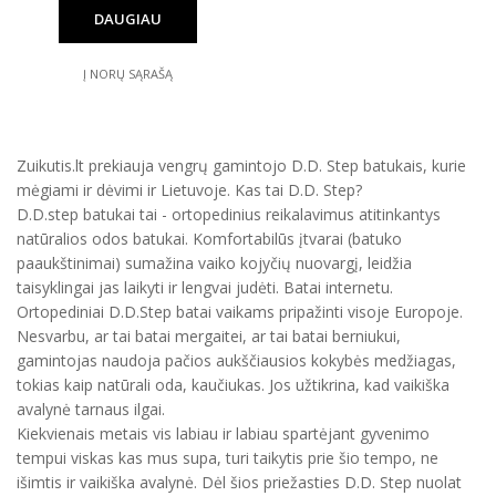
DAUGIAU
Į NORŲ SĄRAŠĄ
Zuikutis.lt prekiauja vengrų gamintojo D.D. Step batukais, kurie
mėgiami ir dėvimi ir Lietuvoje. Kas tai D.D. Step?
D.D.step batukai tai - ortopedinius reikalavimus atitinkantys
natūralios odos batukai. Komfortabilūs įtvarai (batuko
paaukštinimai) sumažina vaiko kojyčių nuovargį, leidžia
taisyklingai jas laikyti ir lengvai judėti. Batai internetu.
Ortopediniai D.D.Step batai vaikams pripažinti visoje Europoje.
Nesvarbu, ar tai batai mergaitei, ar tai batai berniukui,
gamintojas naudoja pačios aukščiausios kokybės medžiagas,
tokias kaip natūrali oda, kaučiukas. Jos užtikrina, kad vaikiška
avalynė tarnaus ilgai.
Kiekvienais metais vis labiau ir labiau spartėjant gyvenimo
tempui viskas kas mus supa, turi taikytis prie šio tempo, ne
išimtis ir vaikiška avalynė. Dėl šios priežasties D.D. Step nuolat