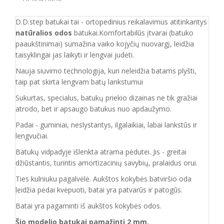
D.D.step batukai tai - ortopedinius reikalavimus atitinkantys
natūralios odos
batukai.Komfortabilūs įtvarai (batuko
paaukštinimai) sumažina vaiko kojyčių nuovargį, leidžia
taisyklingai jas laikyti ir lengvai judėti.
Nauja siuvimo technologija, kuri neleidžia batams plyšti,
taip pat skirta lengvam batų lankstumui
Sukurtas, specialus, batukų priekio dizainas ne tik gražiai
atrodo, bet ir apsaugo batukus nuo apdaužymo.
Padai - guminiai, neslystantys, ilgalaikiai, labai lankstūs ir
lengvučiai.
Batukų vidpadyje išlenkta atrama pėdutei. Jis - greitai
džiūstantis, turintis amortizacinių savybių, pralaidus orui.
Ties kulniuku pagalvėlė. Aukštos kokybės batviršio oda
leidžia pėdai kvėpuoti, batai yra patvarūs ir patogūs.
Batai yra pagaminti iš aukštos kokybės odos.
Šio modelio batukai pamažinti 2 mm.