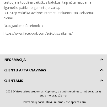
testuoja ir tobulina vaikiškus batukus, taip užtarnaudama
ilgamečio patikimo gamintojo vardą.
D.D.Step vaikiška avalynė internetu tinkamiausia kiekvienai
dienai.
Draugaukime facebook :)
https://www.facebook.com/zuikutis.vaikams/
INFORMACIJA
KLIENTŲ APTARNAVIMAS
KLIENTAMS
2026 © Visos teisės saugomos. Kopijuoti, platinti svetainės turinį be autorių
sutikimo draudžiama.
Elektroninių parduotuvių nuoma
-
eShoprent.com