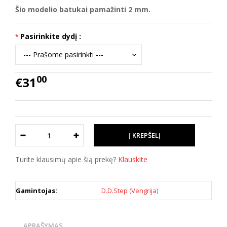
Šio modelio batukai pamažinti 2 mm.
Pasirinkite dydį :
00
€31
Turite klausimų apie šią prekę?
Klauskite
Gamintojas:
D.D.Step (Vengrija)
APRAŠYMAS