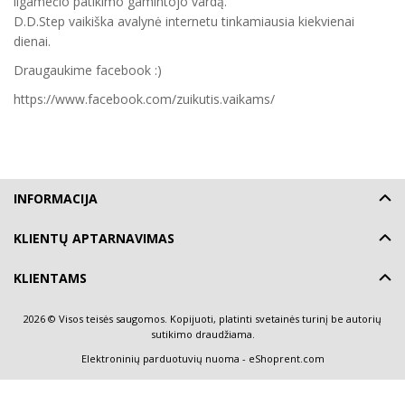
ilgamečio patikimo gamintojo vardą.
D.D.Step vaikiška avalynė internetu tinkamiausia kiekvienai
dienai.
Draugaukime facebook :)
https://www.facebook.com/zuikutis.vaikams/
INFORMACIJA
KLIENTŲ APTARNAVIMAS
KLIENTAMS
2026 © Visos teisės saugomos. Kopijuoti, platinti svetainės turinį be autorių
sutikimo draudžiama.
Elektroninių parduotuvių nuoma
-
eShoprent.com