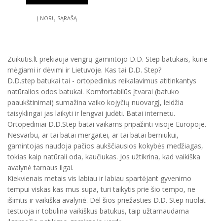
Į NORŲ SĄRAŠĄ
Zuikutis.lt prekiauja vengrų gamintojo D.D. Step batukais, kurie
mėgiami ir dėvimi ir Lietuvoje. Kas tai D.D. Step?
D.D.step batukai tai - ortopedinius reikalavimus atitinkantys
natūralios odos batukai. Komfortabilūs įtvarai (batuko
paaukštinimai) sumažina vaiko kojyčių nuovargį, leidžia
taisyklingai jas laikyti ir lengvai judėti. Batai internetu.
Ortopediniai D.D.Step batai vaikams pripažinti visoje Europoje.
Nesvarbu, ar tai batai mergaitei, ar tai batai berniukui,
gamintojas naudoja pačios aukščiausios kokybės medžiagas,
tokias kaip natūrali oda, kaučiukas. Jos užtikrina, kad vaikiška
avalynė tarnaus ilgai.
Kiekvienais metais vis labiau ir labiau spartėjant gyvenimo
tempui viskas kas mus supa, turi taikytis prie šio tempo, ne
išimtis ir vaikiška avalynė. Dėl šios priežasties D.D. Step nuolat
testuoja ir tobulina vaikiškus batukus, taip užtarnaudama