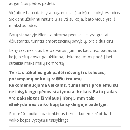
augančios pėdos padėtį.
Viršutinė bato dalis yra pagaminta iš aukštos
kokybės odos.
Siekiant užtikrinti natūralų sąlytį su koja, bato vidus yra iš
minkštos odos.
Batų vidpadyje išlenkta atrama pėdutei. Jis yra greitai
džiūstantis, turintis amortizacinių savybių, pralaidus orui.
Lengvas, neslidus bei patvarus guminis kaučiuko padas su
kojų pirštų apsauga užtikrina, tinkamą kojos padėtį bei
suteikia maksimalų komfortą.
Tvirtas užkulnis gali padėti išvengti skoliozės,
patempimų ar kelių raiščių traumų.
Rekomenduojama vaikams, turintiems problemų su
netaisyklingu pėdos statymu ar keliais. Batų padas
yra pakreiptas iš vidaus į išorę 5 mm taip
išlaikydamas vaiko koją taisyklingoje padėtyje.
Ponte20 - puikus pasirinkimas tiems, kuriems rūpi, kad
vaiko kojos vystytųsi taisyklingai.