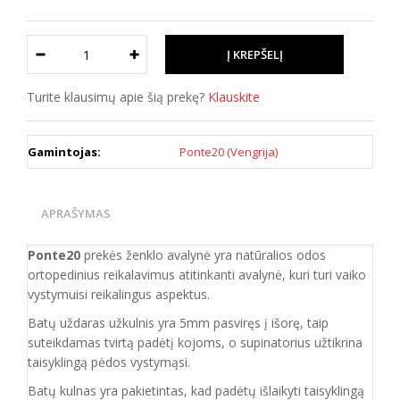
Turite klausimų apie šią prekę?
Klauskite
Gamintojas:
Ponte20 (Vengrija)
APRAŠYMAS
Ponte20
prekės ženklo avalynė yra natūralios odos
ortopedinius reikalavimus atitinkanti
avalynė, kuri
turi vaiko
vystymuisi reikalingus aspektus.
Batų uždaras užkulnis yra 5mm pasviręs į išorę, taip
suteikdamas tvirtą padėtį kojoms, o supinatorius užtikrina
taisyklingą pėdos vystymąsi.
Batų kulnas yra pakietintas, kad padėtų išlaikyti taisyklingą