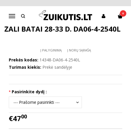
Pagrindinis
Batai berniukui
D.D.Step batai berniukams
Žali batai 28-33 d. DA06-4-2540L
0
Navigacija
ŽALI BATAI 28-33 D. DA06-4-2540L
Į PALYGINIMĄ
Į NORŲ SĄRAŠĄ
Prekės kodas:
14348-DA06-4-2540L
Turimas kiekis:
Prekė sandėlyje
Pasirinkite dydį :
00
€47