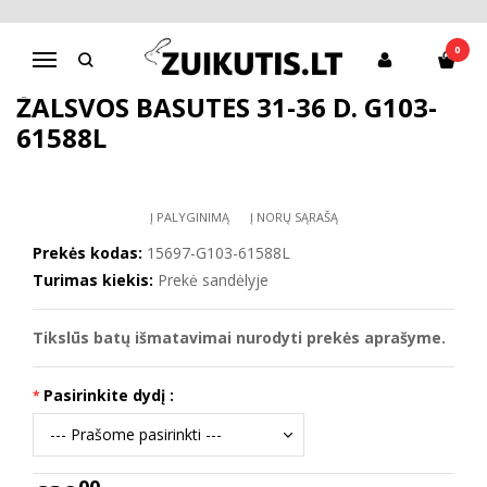
Pagrindinis
D.D.Step batai berniukams
Žalsvos basutės 31-36 d. G103-61588L
0
Navigacija
ŽALSVOS BASUTĖS 31-36 D. G103-
61588L
Į PALYGINIMĄ
Į NORŲ SĄRAŠĄ
Prekės kodas:
15697-G103-61588L
Turimas kiekis:
Prekė sandėlyje
Tikslūs batų išmatavimai nurodyti prekės aprašyme.
Pasirinkite dydį :