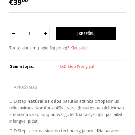
00
€39
Turite klausimų apie šią prekę?
Klauskite
Gamintojas:
D.D.Step (Vengrija)
APRAŠYMAS
D.D.step
natūralios odos
basutės atitinka ortopedinius
reikalavimus. Komfortabilūs įtvarai (basutės paaukštinimai)
sumažina vaiko kojų nuovargį, leidžia taisyklingai jas laikyti
ir lengvai judėti.
D.D.Step taikoma siuvimo technologija neleidžia batams