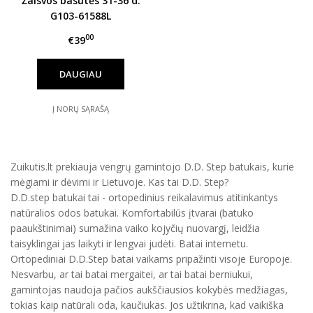
Žalsvos basutės 31-36 d.
G103-61588L
00
€39
DAUGIAU
Į NORŲ SĄRAŠĄ
Zuikutis.lt prekiauja vengrų gamintojo D.D. Step batukais, kurie
mėgiami ir dėvimi ir Lietuvoje. Kas tai D.D. Step?
D.D.step batukai tai - ortopedinius reikalavimus atitinkantys
natūralios odos batukai. Komfortabilūs įtvarai (batuko
paaukštinimai) sumažina vaiko kojyčių nuovargį, leidžia
taisyklingai jas laikyti ir lengvai judėti. Batai internetu.
Ortopediniai D.D.Step batai vaikams pripažinti visoje Europoje.
Nesvarbu, ar tai batai mergaitei, ar tai batai berniukui,
gamintojas naudoja pačios aukščiausios kokybės medžiagas,
tokias kaip natūrali oda, kaučiukas. Jos užtikrina, kad vaikiška