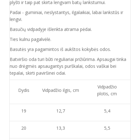
plyšti ir taip pat skirta lengvam batų lankstumui.
Padai - guminiai, neslystantys, ilgalaikiai, labai lankstūs ir
lengvi.
Basučių vidpadyje išlenkta atrama pėdai.
Ties kulnu pagalvėlė.
Basutės yra pagamintos iš aukštos kokybės odos.
Batvirš
io o
da turi būti reguliariai prižiūrima. Apsaugai tinka
nuo drėgmės apsaugantys purškalai
,
odos vaškai bei
tepalai, skirti paviršinei odai.
Vidpadžio
Dydis
Vidpadžio ilgis, cm
plotis, cm
19
12,7
5,4
20
13,3
5,5