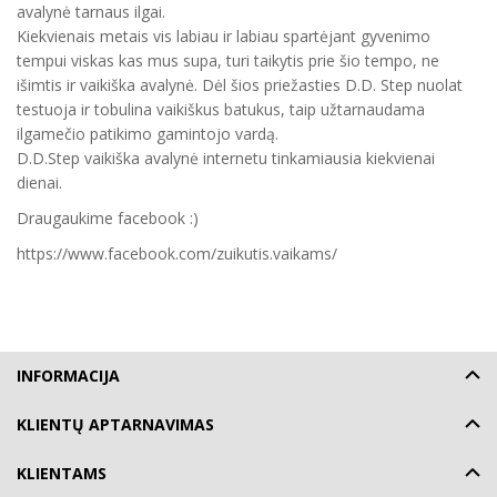
avalynė tarnaus ilgai.
Kiekvienais metais vis labiau ir labiau spartėjant gyvenimo
tempui viskas kas mus supa, turi taikytis prie šio tempo, ne
išimtis ir vaikiška avalynė. Dėl šios priežasties D.D. Step nuolat
testuoja ir tobulina vaikiškus batukus, taip užtarnaudama
ilgamečio patikimo gamintojo vardą.
D.D.Step vaikiška avalynė internetu tinkamiausia kiekvienai
dienai.
Draugaukime facebook :)
https://www.facebook.com/zuikutis.vaikams/
INFORMACIJA
KLIENTŲ APTARNAVIMAS
KLIENTAMS