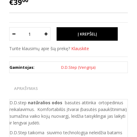
00
€39
Turite klausimų apie šią prekę?
Klauskite
Gamintojas:
D.D.Step (Vengrija)
APRAŠYMAS
D.D.step
natūralios odos
basutės atitinka ortopedinius
reikalavimus. Komfortabilūs įtvarai (basutės paaukštinimai)
sumažina vaiko kojų nuovargį, leidžia taisyklingai jas laikyti
ir lengvai judėti.
D.D.Step taikoma siuvimo technologija neleidžia batams