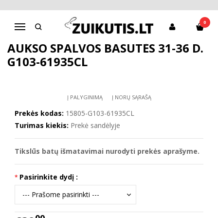
Pagrindinis
D.D.Step batai mergaitėms
Aukso spalvos basutės 31-36 d. G103-61935CL
0
Navigacija
AUKSO SPALVOS BASUTĖS 31-36 D.
G103-61935CL
Į PALYGINIMĄ
Į NORŲ SĄRAŠĄ
Prekės kodas:
15805-G103-61935CL
Turimas kiekis:
Prekė sandėlyje
Tikslūs batų išmatavimai nurodyti prekės aprašyme.
Pasirinkite dydį :