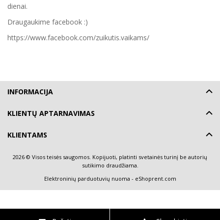
dienai.
Draugaukime facebook :)
https://www.facebook.com/zuikutis.vaikams/
INFORMACIJA
KLIENTŲ APTARNAVIMAS
KLIENTAMS
2026 © Visos teisės saugomos. Kopijuoti, platinti svetainės turinį be autorių
sutikimo draudžiama.
Elektroninių parduotuvių nuoma
-
eShoprent.com