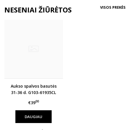
VISOS PREKĖS
NESENIAI ŽIŪRĖTOS
Aukso spalvos basutės
31-36 d. G103-61935CL
00
€39
DAUGIAU