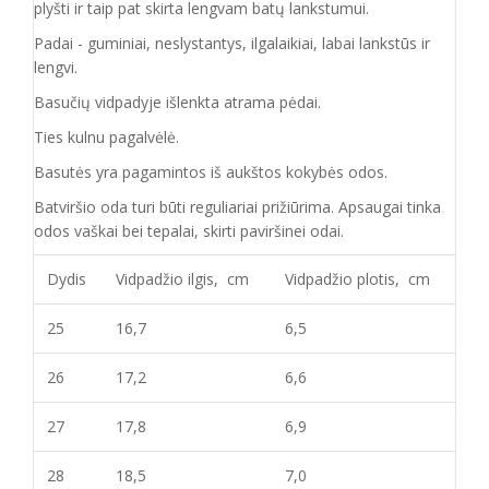
plyšti ir taip pat skirta lengvam batų lankstumui.
Padai - guminiai, neslystantys, ilgalaikiai, labai lankstūs ir
lengvi.
Basučių vidpadyje išlenkta atrama pėdai.
Ties kulnu pagalvėlė.
Basutės yra pagamintos iš aukštos kokybės odos.
Batviršio oda turi būti reguliariai prižiūrima. Apsaugai tinka
odos vaškai bei tepalai, skirti paviršinei odai.
Dydis
Vidpadžio ilgis, cm
Vidpadžio plotis, cm
25
16,7
6,5
26
17,2
6,6
27
17,8
6,9
28
18,5
7,0