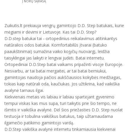
Į NORŲ SĄRAŠĄ
Zuikutis.lt prekiauja vengrų gamintojo D.D. Step batukais, kurie
mėgiami ir dėvimi ir Lietuvoje. Kas tai D.D. Step?
D.D.step batukai tai - ortopedinius reikalavimus atitinkantys
natūralios odos batukai. Komfortabilūs įtvarai (batuko
paaukštinimai) sumažina vaiko kojyčių nuovargį, leidžia
taisyklingai jas laikyti ir lengvai judėti. Batai internetu.
Ortopediniai D.D.Step batai vaikams pripažinti visoje Europoje.
Nesvarbu, ar tai batai mergaitei, ar tai batai berniukui,
gamintojas naudoja pačios aukščiausios kokybės medžiagas,
tokias kaip natūrali oda, kaučiukas. Jos užtikrina, kad vaikiška
avalynė tarnaus ilgai.
Kiekvienais metais vis labiau ir labiau spartėjant gyvenimo
tempui viskas kas mus supa, turi taikytis prie šio tempo, ne
išimtis ir vaikiška avalynė. Dėl šios priežasties D.D. Step nuolat
testuoja ir tobulina vaikiškus batukus, taip užtarnaudama
ilgamečio patikimo gamintojo vardą.
D.D.Step vaikiška avalynė internetu tinkamiausia kiekvienai