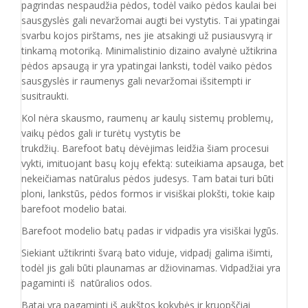
pagrindas nespaudžia pėdos, todėl vaiko pėdos kaulai bei
sausgyslės gali nevaržomai augti bei vystytis. Tai ypatingai
svarbu kojos pirštams, nes jie atsakingi už pusiausvyrą ir
tinkamą motoriką. Minimalistinio dizaino avalynė užtikrina
pėdos apsaugą ir yra ypatingai lanksti, todėl vaiko pėdos
sausgyslės ir raumenys gali nevaržomai išsitempti ir
susitraukti.
Kol nėra skausmo, raumenų ar kaulų sistemų problemų,
vaikų pėdos gali ir turėtų vystytis be
trukdžių. Barefoot batų dėvėjimas leidžia šiam procesui
vykti, imituojant basų kojų efektą: suteikiama apsauga, bet
nekeičiamas natūralus pėdos judesys. Tam batai turi būti
ploni, lankstūs, pėdos formos ir visiškai plokšti, tokie kaip
barefoot modelio batai.
Barefoot modelio batų padas ir vidpadis yra visiškai lygūs.
Siekiant užtikrinti švarą bato viduje, vidpadį galima išimti,
todėl jis gali būti plaunamas ar džiovinamas. Vidpadžiai yra
pagaminti iš natūralios odos.
Batai yra pagaminti iš aukštos kokybės ir
kruopščiai