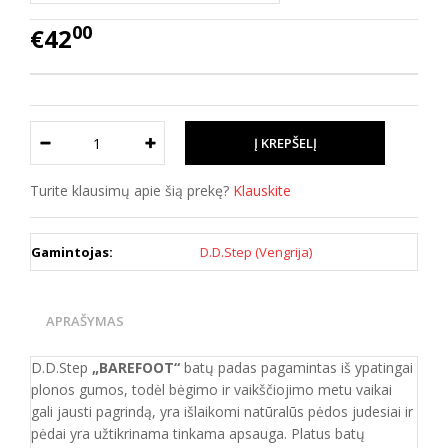
00
€42
Turite klausimų apie šią prekę?
Klauskite
Gamintojas:
D.D.Step (Vengrija)
APRAŠYMAS
D.D.Step
„BAREFOOT“
batų padas pagamintas iš ypatingai
plonos gumos, todėl bėgimo ir vaikščiojimo metu vaikai
gali jausti pagrindą, yra išlaikomi natūralūs pėdos judesiai ir
pėdai yra užtikrinama tinkama apsauga. Platus batų