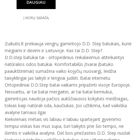
DAUGIAU
Į NORŲ SĄRAŠĄ
Zuikutis.lt prekiauja vengrų gamintojo D.D. Step batukais, kurie
mėgiami ir dėvimi ir Lietuvoje. Kas tai D.D. Step?
D.D.step batukai tai - ortopedinius reikalavimus atitinkantys
natūralios odos batukai. Komfortabilūs įtvarai (batuko
paaukštinimai) sumažina vaiko kojyčių nuovargį, leidžia
taisyklingai jas laikyti ir lengvai judėti. Batai internetu.
Ortopediniai D.D.Step batai vaikams pripažinti visoje Europoje.
Nesvarbu, ar tai batai mergaitei, ar tai batai berniukui,
gamintojas naudoja pačios aukščiausios kokybės medžiagas,
tokias kaip natūrali oda, kaučiukas. Jos užtikrina, kad vaikiška
avalynė tarnaus ilgai.
Kiekvienais metais vis labiau ir labiau spartėjant gyvenimo
tempui viskas kas mus supa, turi taikytis prie šio tempo, ne
išimtis ir vaikiška avalynė. Dėl šios priežasties D.D. Step nuolat
testuoja ir tobulina vaikiškus batukus, taip užtarnaudama