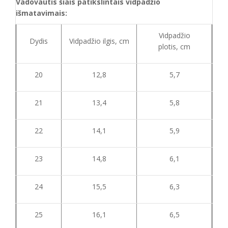
Vadovautis šiais patikslintais vidpadžio
išmatavimais:
Vidpadžio
Dydis
Vidpadžio ilgis, cm
plotis, cm
20
12,8
5,7
21
13,4
5,8
22
14,1
5,9
23
14,8
6,1
24
15,5
6,3
25
16,1
6,5