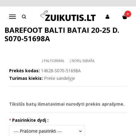
Pagrindinis
Batai berniukui
D.D.Step batai berniukams
Barefoot balti batai 20-25 d. S070-51698A
0
Navigacija
BAREFOOT BALTI BATAI 20-25 D.
S070-51698A
Į PALYGINIMĄ
Į NORŲ SĄRAŠĄ
Prekės kodas:
14628-S070-51698A
Turimas kiekis:
Prekė sandėlyje
Tikslūs batų išmatavimai nurodyti prekės aprašyme.
Pasirinkite dydį :