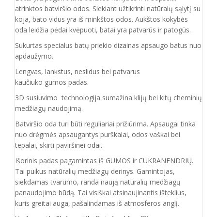
atrinktos batviršio
odos.
Siekiant užtikrinti natūralų sąlytį su
koja, bato vidus yra iš minkštos odos. Aukštos kokybės
oda
leidžia pėdai kvėpuoti,
batai yra patvarūs ir patogūs.
Sukurtas specialus batų priekio dizainas apsaugo batus nuo
apdaužymo.
Lengvas, lankstus, neslidus bei patvarus
kaučiuko
gumos
padas
.
3D susiuvimo technologija sumažina klijų bei kitų cheminių
medžiagų naudojimą.
Batvirš
io o
da turi būti reguliariai prižiūrima. Apsaugai tinka
nuo drėgmės apsaugantys purškalai
,
odos vaškai bei
tepalai, skirti paviršinei odai.
Išorinis padas pagamintas iš GUMOS ir CUKRANENDRIŲ.
Tai puikus natūralių medžiagų derinys. Gamintojas,
siekdamas tvarumo, randa naują natūralių medžiagų
panaudojimo būdą. Tai visiškai atsinaujinantis išteklius,
kuris greitai auga, pašalindamas iš atmosferos anglį.