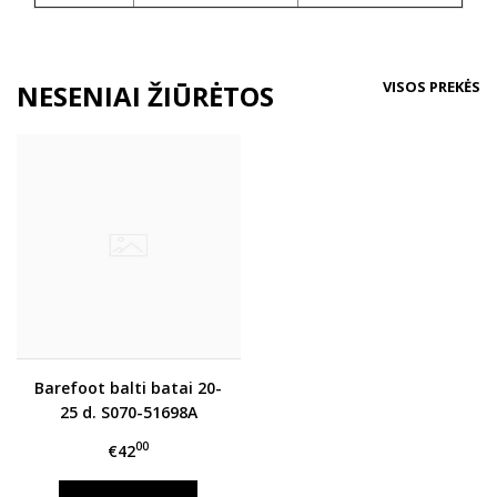
VISOS PREKĖS
NESENIAI ŽIŪRĖTOS
Barefoot balti batai 20-
25 d. S070-51698A
00
€42