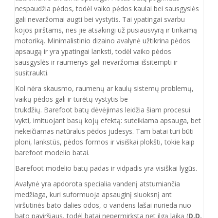
nespaudžia pėdos, todėl vaiko pėdos kaulai bei sausgyslės
gali nevaržomai augti bei vystytis. Tai ypatingai svarbu
kojos pirštams, nes jie atsakingi už pusiausvyrą ir tinkamą
motoriką. Minimalistinio dizaino avalynė užtikrina pėdos
apsaugą ir yra ypatingai lanksti, todėl vaiko pėdos
sausgyslės ir raumenys gali nevaržomai išsitempti ir
susitraukti.
Kol nėra skausmo, raumenų ar kaulų sistemų problemų,
vaikų pėdos gali ir turėtų vystytis be
trukdžių. Barefoot batų dėvėjimas leidžia šiam procesui
vykti, imituojant basų kojų efektą: suteikiama apsauga, bet
nekeičiamas natūralus pėdos judesys. Tam batai turi būti
ploni, lankstūs, pėdos formos ir visiškai plokšti, tokie kaip
barefoot modelio batai.
Barefoot modelio batų padas ir vidpadis yra visiškai lygūs.
Avalynė yra apdorota specialia vandenį atstumiančia
medžiaga, kuri suformuoja apsauginį sluoksnį ant
viršutinės bato dalies odos, o vandens lašai nurieda nuo
bato paviršiaus, todėl batai nepermirksta net ilgą laiką (
D.D.