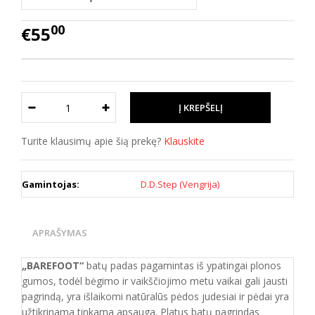
00
€55
Turite klausimų apie šią prekę?
Klauskite
Gamintojas:
D.D.Step (Vengrija)
APRAŠYMAS
„BAREFOOT“
batų padas pagamintas iš ypatingai plonos
gumos, todėl bėgimo ir vaikščiojimo metu vaikai gali jausti
pagrindą, yra išlaikomi natūralūs pėdos judesiai ir pėdai yra
užtikrinama tinkama apsauga. Platus batų pagrindas