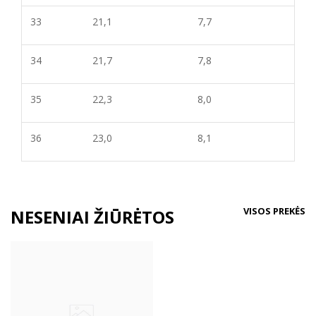
33
21,1
7,
7
34
21,7
7,8
35
22,3
8,
0
36
23,0
8,
1
VISOS PREKĖS
NESENIAI ŽIŪRĖTOS