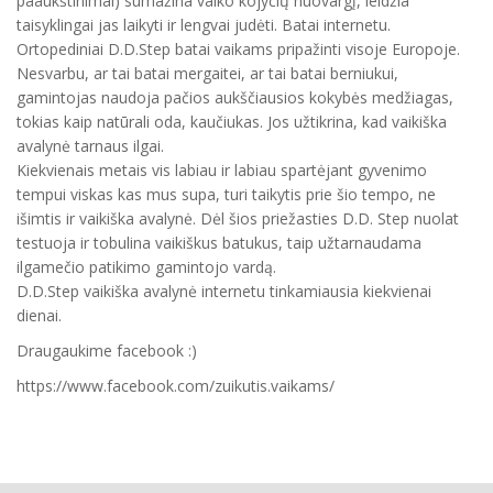
paaukštinimai) sumažina vaiko kojyčių nuovargį, leidžia
taisyklingai jas laikyti ir lengvai judėti. Batai internetu.
Ortopediniai D.D.Step batai vaikams pripažinti visoje Europoje.
Nesvarbu, ar tai batai mergaitei, ar tai batai berniukui,
gamintojas naudoja pačios aukščiausios kokybės medžiagas,
tokias kaip natūrali oda, kaučiukas. Jos užtikrina, kad vaikiška
avalynė tarnaus ilgai.
Kiekvienais metais vis labiau ir labiau spartėjant gyvenimo
tempui viskas kas mus supa, turi taikytis prie šio tempo, ne
išimtis ir vaikiška avalynė. Dėl šios priežasties D.D. Step nuolat
testuoja ir tobulina vaikiškus batukus, taip užtarnaudama
ilgamečio patikimo gamintojo vardą.
D.D.Step vaikiška avalynė internetu tinkamiausia kiekvienai
dienai.
Draugaukime facebook :)
https://www.facebook.com/zuikutis.vaikams/