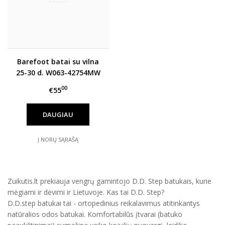
Barefoot batai su vilna
25-30 d. W063-42754MW
00
€55
DAUGIAU
Į NORŲ SĄRAŠĄ
Zuikutis.lt prekiauja vengrų gamintojo D.D. Step batukais, kurie
mėgiami ir dėvimi ir Lietuvoje. Kas tai D.D. Step?
D.D.step batukai tai - ortopedinius reikalavimus atitinkantys
natūralios odos batukai. Komfortabilūs įtvarai (batuko