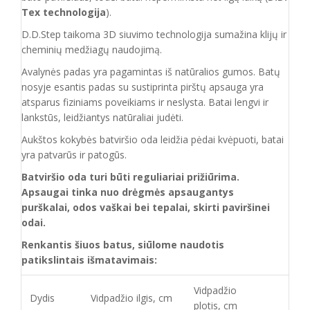
Tex technologija
).
D.D.Step taikoma 3D siuvimo technologija sumažina klijų ir
cheminių medžiagų naudojimą.
Avalynės padas yra pagamintas iš natūralios gumos. Batų
nosyje esantis padas su sustiprinta pirštų apsauga yra
atsparus fiziniams poveikiams ir neslysta. Batai lengvi ir
lankstūs, leidžiantys natūraliai judėti.
Aukštos kokybės batviršio oda leidžia pėdai kvėpuoti, batai
yra patvarūs ir patogūs.
Batviršio oda turi būti reguliariai prižiūrima.
Apsaugai tinka nuo drėgmės apsaugantys
purškalai, odos vaškai bei tepalai, skirti paviršinei
odai.
Renkantis šiuos batus, siūlome naudotis
patikslintais išmatavimais:
Vidpadžio
Dydis
Vidpadžio ilgis, cm
plotis, cm