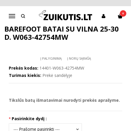
Pagrindinis
Batai berniukui
D.D.Step batai berniukams
Barefoot batai su vilna 25-30 d. W063-42754MW
0
Navigacija
BAREFOOT BATAI SU VILNA 25-30
D. W063-42754MW
Į PALYGINIMĄ
Į NORŲ SĄRAŠĄ
Prekės kodas:
14401-W063-42754MW
Turimas kiekis:
Prekė sandėlyje
Tikslūs batų išmatavimai nurodyti prekės aprašyme.
Pasirinkite dydį :