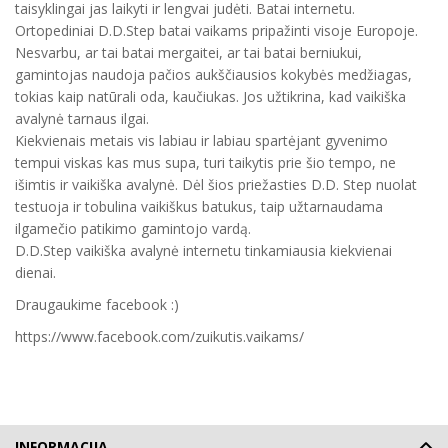
taisyklingai jas laikyti ir lengvai judėti. Batai internetu.
Ortopediniai D.D.Step batai vaikams pripažinti visoje Europoje.
Nesvarbu, ar tai batai mergaitei, ar tai batai berniukui,
gamintojas naudoja pačios aukščiausios kokybės medžiagas,
tokias kaip natūrali oda, kaučiukas. Jos užtikrina, kad vaikiška
avalynė tarnaus ilgai.
Kiekvienais metais vis labiau ir labiau spartėjant gyvenimo
tempui viskas kas mus supa, turi taikytis prie šio tempo, ne
išimtis ir vaikiška avalynė. Dėl šios priežasties D.D. Step nuolat
testuoja ir tobulina vaikiškus batukus, taip užtarnaudama
ilgamečio patikimo gamintojo vardą.
D.D.Step vaikiška avalynė internetu tinkamiausia kiekvienai
dienai.
Draugaukime facebook :)
https://www.facebook.com/zuikutis.vaikams/
INFORMACIJA