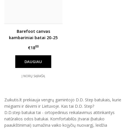
Barefoot canvas
kambariniai batai 20-25
d. C086-61137
00
€18
DAUGIAU
Į NORŲ SĄRAŠĄ
Zuikutis.lt prekiauja vengrų gamintojo D.D. Step batukais, kurie
mėgiami ir dėvimi ir Lietuvoje. Kas tai D.D. Step?
D.D.step batukai tai - ortopedinius reikalavimus atitinkantys
natūralios odos batukai. Komfortabilūs įtvarai (batuko
paaukštinimai) sumažina vaiko kojyčių nuovargį, leidžia