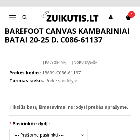
Pagrindinis
CANVAS
Barefoot canvas kambariniai batai 20-25 d. C086-61137
0
Navigacija
BAREFOOT CANVAS KAMBARINIAI
BATAI 20-25 D. C086-61137
Į PALYGINIMĄ
Į NORŲ SĄRAŠĄ
Prekės kodas:
15699-C086-61137
Turimas kiekis:
Prekė sandėlyje
Tikslūs batų išmatavimai nurodyti prekės aprašyme.
Pasirinkite dydį :