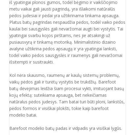
iš ypatingai plonos gumos, todėl bėgimo ir vaikščiojimo
metu vaikai gali jausti pagrindą, yra išlaikomi natūralūs
pėdos judesiai ir pėdai yra užtikrinama tinkama apsauga.
Platus batų pagrindas nespaudžia pėdos, todėl vaiko pėdos
kaulai bei sausgyslės gali nevaržomai augti bei vystytis. Tai
ypatingai svarbu kojos pirštams, nes jie atsakingi už
pusiausvyrą ir tinkamą motoriką. Minimalistinio dizaino
avalynė užtikrina pėdos apsaugą ir yra ypatingai lanksti,
todėl vaiko pėdos sausgyslės ir raumenys gali nevaržomai
išsitempti ir susitraukti.
Kol nėra skausmo, raumenų ar kaulų sistemų problemų,
vaikų pėdos gali ir turėtų vystytis be trukdžių. Barefoot
batų dėvėjimas leidžia šiam procesui vykti, imituojant basų
kojų efektą: suteikiama apsauga, bet nekeičiamas
natūralus pėdos judesys. Tam batai turi būti ploni, lankstūs,
pėdos formos ir visiškai plokšti, tokie kaip barefoot
modelio batai.
Barefoot modelio batų padas ir vidpadis yra visiškai lygūs.