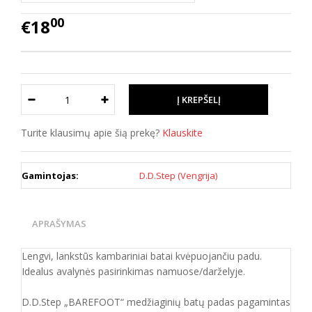
00
€18
Turite klausimų apie šią prekę?
Klauskite
Gamintojas:
D.D.Step (Vengrija)
APRAŠYMAS
Lengvi, lankstūs kambariniai batai kvėpuojančiu padu.
Idealus avalynės pasirinkimas namuose/darželyje.
D.D.Step „BAREFOOT“ medžiaginių batų padas pagamintas