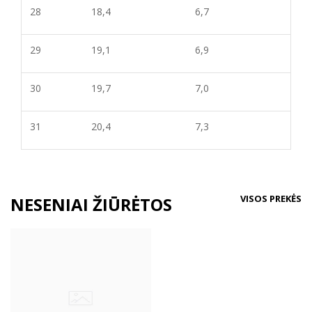
28
18,4
6,7
29
19,1
6,9
30
19,7
7,0
31
20,4
7,
3
VISOS PREKĖS
NESENIAI ŽIŪRĖTOS