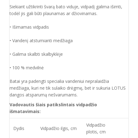
Siekiant užtikrinti švarą bato viduje, vidpadį galima išimti,
todėl jis gali būti plaunamas ar džiovinamas.
• Išimamas vidpadis
• Vandenį atstumianti medžiaga
• Galima skalbti skalbyklėje
• 100 % medvilnė
Batai yra padengti specialia vandeniui nepralaidžia
medžiaga, kuri ne tik sulaiko drėgmę, bet ir sukuria LOTUS
dangos atsparumą nešvarumams.
Vadovautis šiais patikslintais vidpadžio
išmatavimais:
Vidpadžio
Dydis
Vidpadžio ilgis, cm
plotis, cm