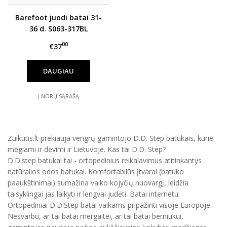
Barefoot juodi batai 31-
36 d. S063-317BL
00
€37
DAUGIAU
Į NORŲ SĄRAŠĄ
Zuikutis.lt prekiauja vengrų gamintojo D.D. Step batukais, kurie
mėgiami ir dėvimi ir Lietuvoje. Kas tai D.D. Step?
D.D.step batukai tai - ortopedinius reikalavimus atitinkantys
natūralios odos batukai. Komfortabilūs įtvarai (batuko
paaukštinimai) sumažina vaiko kojyčių nuovargį, leidžia
taisyklingai jas laikyti ir lengvai judėti. Batai internetu.
Ortopediniai D.D.Step batai vaikams pripažinti visoje Europoje.
Nesvarbu, ar tai batai mergaitei, ar tai batai berniukui,