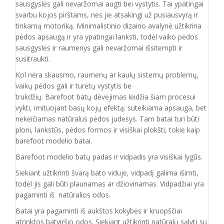
sausgyslės gali nevaržomai augti bei vystytis. Tai ypatingai
svarbu kojos pirštams, nes jie atsakingi už pusiausvyrą ir
tinkamą motoriką. Minimalistinio dizaino avalynė užtikrina
pėdos apsaugą ir yra ypatingai lanksti, todėl vaiko pėdos
sausgyslės ir raumenys gali nevaržomai išsitempti ir
susitraukti.
Kol nėra skausmo, raumenų ar kaulų sistemų problemų,
vaikų pėdos gali ir turėtų vystytis be
trukdžių. Barefoot batų dėvėjimas leidžia šiam procesui
vykti, imituojant basų kojų efektą: suteikiama apsauga, bet
nekeičiamas natūralus pėdos judesys. Tam batai turi būti
ploni, lankstūs, pėdos formos ir visiškai plokšti, tokie kaip
barefoot modelio batai.
Barefoot modelio batų padas ir vidpadis yra visiškai lygūs.
Siekiant užtikrinti švarą bato viduje, vidpadį galima išimti,
todėl jis gali būti plaunamas ar džiovinamas. Vidpadžiai yra
pagaminti iš natūralios odos.
Batai yra pagaminti iš aukštos kokybės ir
kruopščiai
atrinktos batviršio
odos.
Siekiant užtikrinti natūralų sąlytį su