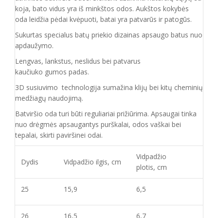
koja, bato vidus yra iš minkštos odos. Aukštos kokybės
oda
leidžia pėdai kvėpuoti,
batai yra patvarūs ir patogūs.
Sukurtas specialus batų priekio dizainas apsaugo batus nuo
apdaužymo.
Lengvas, lankstus, neslidus bei patvarus
kaučiuko
gumos
padas
.
3D susiuvimo technologija sumažina klijų bei kitų cheminių
medžiagų naudojimą.
Batvirš
io o
da turi būti reguliariai prižiūrima. Apsaugai tinka
nuo drėgmės apsaugantys purškalai
,
odos vaškai bei
tepalai, skirti paviršinei odai.
Vidpadžio
Dydis
Vidpadžio ilgis, cm
plotis, cm
25
15,9
6,5
26
16,5
6,7