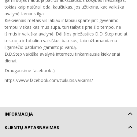
gamintojas naudoja pačios aukščiausios kokybės medžiagas,
tokias kaip natūrali oda, kaučiukas. Jos užtikrina, kad vaikiška
avalynė tarnaus ilgai.
Kiekvienais metais vis labiau ir labiau spartėjant gyvenimo
tempui viskas kas mus supa, turi taikytis prie šio tempo, ne
išimtis ir vaikiška avalynė. Dėl šios priežasties D.D. Step nuolat
testuoja ir tobulina vaikiškus batukus, taip užtarnaudama
ilgamečio patikimo gamintojo vardą.
D.D.Step vaikiška avalynė internetu tinkamiausia kiekvienai
dienai.
Draugaukime facebook :)
https://www.facebook.com/zuikutis.vaikams/
INFORMACIJA
KLIENTŲ APTARNAVIMAS