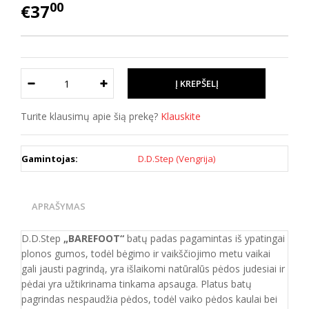
00
€37
Turite klausimų apie šią prekę?
Klauskite
Gamintojas:
D.D.Step (Vengrija)
APRAŠYMAS
D.D.Step
„BAREFOOT“
batų padas pagamintas iš ypatingai
plonos gumos, todėl bėgimo ir vaikščiojimo metu vaikai
gali jausti pagrindą, yra išlaikomi natūralūs pėdos judesiai ir
pėdai yra užtikrinama tinkama apsauga. Platus batų
pagrindas nespaudžia pėdos, todėl vaiko pėdos kaulai bei