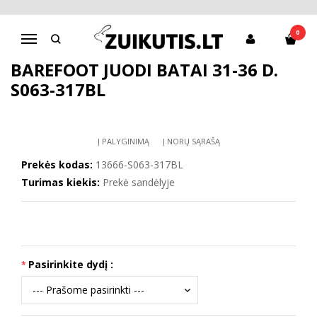
Pagrindinis
D.D.Step batai berniukams
Barefoot juodi batai 31-36 d. S063-317BL
0
Navigacija
BAREFOOT JUODI BATAI 31-36 D.
S063-317BL
Į PALYGINIMĄ
Į NORŲ SĄRAŠĄ
Prekės kodas:
13666-S063-317BL
Turimas kiekis:
Prekė sandėlyje
Pasirinkite dydį :