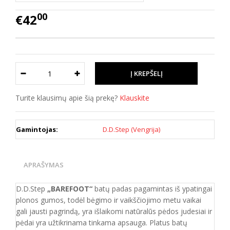
00
€42
Turite klausimų apie šią prekę?
Klauskite
Gamintojas:
D.D.Step (Vengrija)
APRAŠYMAS
D.D.Step
„BAREFOOT“
batų padas pagamintas iš ypatingai
plonos gumos, todėl bėgimo ir vaikščiojimo metu vaikai
gali jausti pagrindą, yra išlaikomi natūralūs pėdos judesiai ir
pėdai yra užtikrinama tinkama apsauga. Platus batų