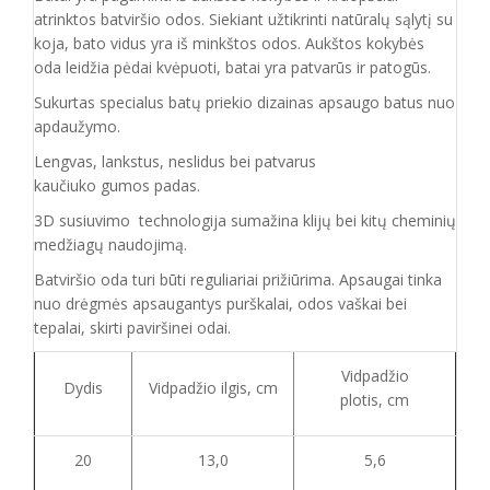
atrinktos batviršio
odos.
Siekiant užtikrinti natūralų sąlytį su
koja, bato vidus yra iš minkštos odos. Aukštos kokybės
oda
leidžia pėdai kvėpuoti,
batai yra patvarūs ir patogūs.
Sukurtas specialus batų priekio dizainas apsaugo batus nuo
apdaužymo.
Lengvas, lankstus, neslidus bei patvarus
kaučiuko
gumos
padas
.
3D susiuvimo technologija sumažina klijų bei kitų cheminių
medžiagų naudojimą.
Batvirš
io o
da turi būti reguliariai prižiūrima. Apsaugai tinka
nuo drėgmės apsaugantys purškalai
,
odos vaškai bei
tepalai, skirti paviršinei odai.
Vidpadžio
Dydis
Vidpadžio ilgis, cm
plotis, cm
20
13,0
5,6