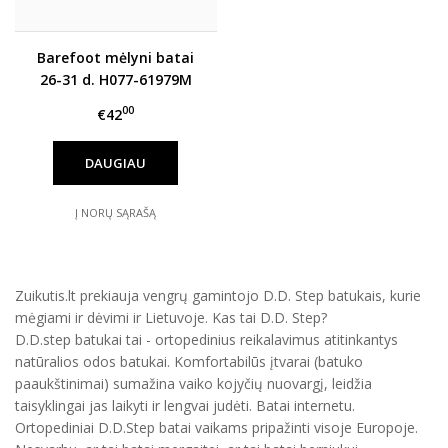
Barefoot mėlyni batai
26-31 d. H077-61979M
00
€42
DAUGIAU
Į NORŲ SĄRAŠĄ
Zuikutis.lt prekiauja vengrų gamintojo D.D. Step batukais, kurie
mėgiami ir dėvimi ir Lietuvoje. Kas tai D.D. Step?
D.D.step batukai tai - ortopedinius reikalavimus atitinkantys
natūralios odos batukai. Komfortabilūs įtvarai (batuko
paaukštinimai) sumažina vaiko kojyčių nuovargį, leidžia
taisyklingai jas laikyti ir lengvai judėti. Batai internetu.
Ortopediniai D.D.Step batai vaikams pripažinti visoje Europoje.