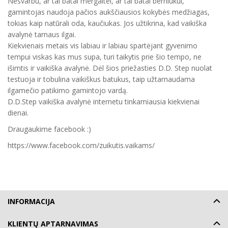
Nesvarbu, ar tai batai mergaitei, ar tai batai berniukui,
gamintojas naudoja pačios aukščiausios kokybės medžiagas,
tokias kaip natūrali oda, kaučiukas. Jos užtikrina, kad vaikiška
avalynė tarnaus ilgai.
Kiekvienais metais vis labiau ir labiau spartėjant gyvenimo
tempui viskas kas mus supa, turi taikytis prie šio tempo, ne
išimtis ir vaikiška avalynė. Dėl šios priežasties D.D. Step nuolat
testuoja ir tobulina vaikiškus batukus, taip užtarnaudama
ilgamečio patikimo gamintojo vardą.
D.D.Step vaikiška avalynė internetu tinkamiausia kiekvienai
dienai.
Draugaukime facebook :)
https://www.facebook.com/zuikutis.vaikams/
INFORMACIJA
KLIENTŲ APTARNAVIMAS