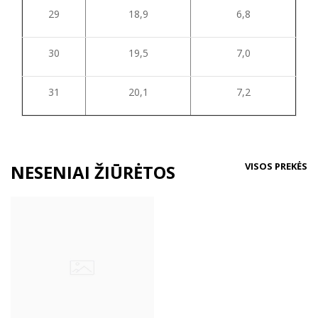
29
18,9
6,8
30
19,5
7,0
31
20,1
7,2
VISOS PREKĖS
NESENIAI ŽIŪRĖTOS