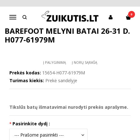
Pagrindinis
D.D.Step batai berniukams
Barefoot mėlyni batai 26-31 d. H077-61979M
0
Navigacija
BAREFOOT MĖLYNI BATAI 26-31 D.
H077-61979M
Į PALYGINIMĄ
Į NORŲ SĄRAŠĄ
Prekės kodas:
15654-H077-61979M
Turimas kiekis:
Prekė sandėlyje
Tikslūs batų išmatavimai nurodyti prekės aprašyme.
Pasirinkite dydį :