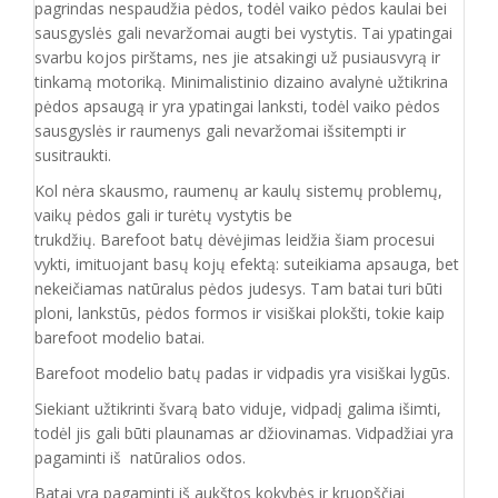
pagrindas nespaudžia pėdos, todėl vaiko pėdos kaulai bei
sausgyslės gali nevaržomai augti bei vystytis. Tai ypatingai
svarbu kojos pirštams, nes jie atsakingi už pusiausvyrą ir
tinkamą motoriką. Minimalistinio dizaino avalynė užtikrina
pėdos apsaugą ir yra ypatingai lanksti, todėl vaiko pėdos
sausgyslės ir raumenys gali nevaržomai išsitempti ir
susitraukti.
Kol nėra skausmo, raumenų ar kaulų sistemų problemų,
vaikų pėdos gali ir turėtų vystytis be
trukdžių. Barefoot batų dėvėjimas leidžia šiam procesui
vykti, imituojant basų kojų efektą: suteikiama apsauga, bet
nekeičiamas natūralus pėdos judesys. Tam batai turi būti
ploni, lankstūs, pėdos formos ir visiškai plokšti, tokie kaip
barefoot modelio batai.
Barefoot modelio batų padas ir vidpadis yra visiškai lygūs.
Siekiant užtikrinti švarą bato viduje, vidpadį galima išimti,
todėl jis gali būti plaunamas ar džiovinamas. Vidpadžiai yra
pagaminti iš natūralios odos.
Batai yra pagaminti iš aukštos kokybės ir
kruopščiai