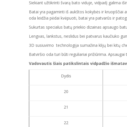
Siekiant užtikrinti švarą bato viduje, vidpadį galima i
Batai yra pagaminti iš aukštos kokybės ir
kruopščiai a
oda
leidžia pėdai kvėpuoti,
batai yra patvarūs ir pato
Sukurtas specialus batų priekio dizainas apsaugo ba
Lengvas, lankstus, neslidus bei patvarus kaučiuko
gu
3D susiuvimo technologija sumažina klijų bei kitų 
Batvirš
io o
da turi būti reguliariai prižiūrima. Apsaug
Vadovautis šiais patikslintais vidpadžio išmatav
Dydis
20
21
22