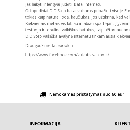
jas laikyti ir lengvai judėti. Batai internetu.
Ortopediniai D.D.Step batai vaikams pripažinti visoje E
tokias kaip natūrali oda, kaučiukas. Jos užtikrina, kad vai
Kiekvienais metais vis labiau ir labiau spartėjant gyveni
testuoja ir tobulina vaikiškus batukus, taip užtarnauda
D.D.Step vaikiška avalynė internetu tinkamiausia kiekvien
Draugaukime facebook :)
https://www.facebook.com/zuikutis.vaikams/
Nemokamas pristatymas nuo 60 eur
INFORMACIJA
KLIEN