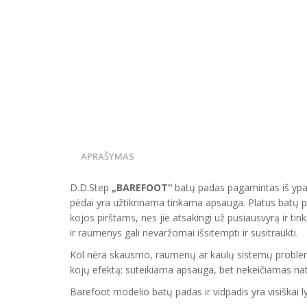
APRAŠYMAS
D.D.Step
„BAREFOOT“
batų padas pagamintas iš ypati
pėdai yra užtikrinama tinkama apsauga. Platus batų pa
kojos pirštams, nes jie atsakingi už pusiausvyrą ir ti
ir raumenys gali nevaržomai išsitempti ir susitraukti.
Kol nėra skausmo, raumenų ar kaulų sistemų problemų,
kojų efektą: suteikiama apsauga, bet nekeičiamas natūr
Barefoot modelio batų padas ir vidpadis yra visiškai l