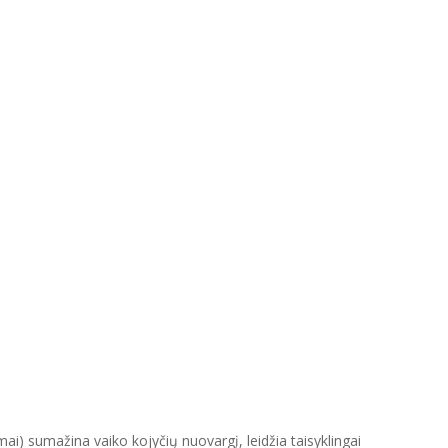
mai) sumažina vaiko kojyčių nuovargį, leidžia taisyklingai