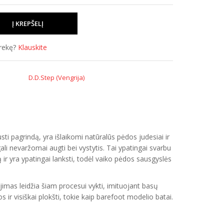
prekę?
Klauskite
D.D.Step (Vengrija)
i pagrindą, yra išlaikomi natūralūs pėdos judesiai ir
i nevaržomai augti bei vystytis. Tai ypatingai svarbu
ir yra ypatingai lanksti, todėl vaiko pėdos sausgyslės
imas leidžia šiam procesui vykti, imituojant basų
ir visiškai plokšti, tokie kaip barefoot modelio batai.