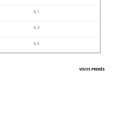
6,1
6,3
6,5
VISOS PREKĖS