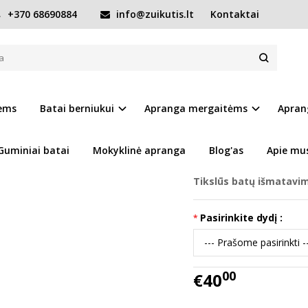
+370 68690884
info@zuikutis.lt
Kontaktai
atai 20-25 d. S070-52724B
. S070-52724B
Prekės kodas:
15087-S
iems
Batai berniukui
Apranga mergaitėms
Apran
Ų SĄRAŠĄ
Turimas kiekis:
Prekė s
Guminiai batai
Mokyklinė apranga
Blog'as
Apie mu
Tikslūs batų išmatavi
Pasirinkite dydį :
00
€40