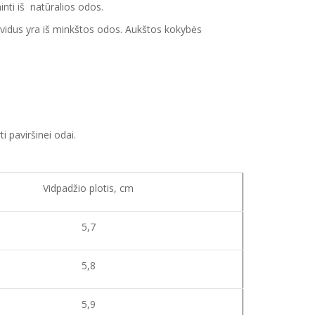
inti iš natūralios odos.
to vidus yra iš minkštos odos. Aukštos kokybės
ti paviršinei odai.
Vidpadžio plotis, cm
5,7
5,8
5,9