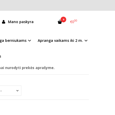
0
00
Mano paskyra
€0
070-52724B
ga berniukams
Apranga vaikams iki 2 m.
andėlyje
s
mai nurodyti prekės aprašyme.