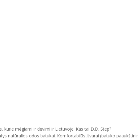
, kurie mėgiami ir dėvimi ir Lietuvoje. Kas tai D.D. Step?
ntys natūralios odos batukai. Komfortabilūs įtvarai (batuko paaukštini