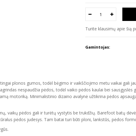
Turite klausimų apie šią 
Gamintojas:
ngai plonos gumos, todėl bėgimo ir vaikščiojimo metu vaikai gali jaust
grindas nespaudžia pėdos, todėl vaiko pėdos kaulai bei sausgyslės gal
nkamą motoriką. Minimalistinio dizaino avalynė užtikrina pėdos apsaugą 
 vaikų pėdos gali ir turėtų vystytis be trukdžių. Barefoot batų dėvėj
alus pėdos judesys. Tam batai turi būti ploni, lankstūs, pėdos formos 
ygūs.