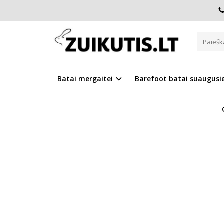
Pagrindinis
D.D.Step batai mergaitėms
Barefoot pilki b
BAREFOOT PILKI BATAI 20-25 D
Batai mergaitei
Barefoot batai suaugus
Į PALYGINIMĄ
Į NOR