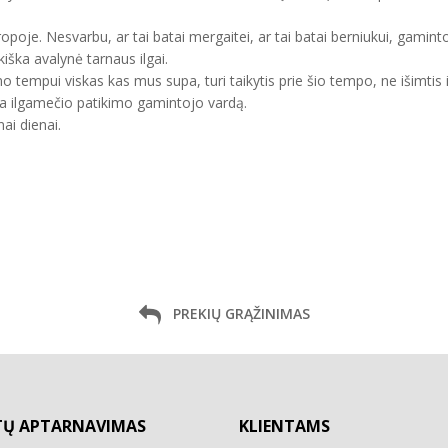
uropoje. Nesvarbu, ar tai batai mergaitei, ar tai batai berniukui, gam
kiška avalynė tarnaus ilgai.
mo tempui viskas kas mus supa, turi taikytis prie šio tempo, ne išimtis 
ma ilgamečio patikimo gamintojo vardą.
ai dienai.
PREKIŲ GRĄŽINIMAS
TŲ APTARNAVIMAS
KLIENTAMS