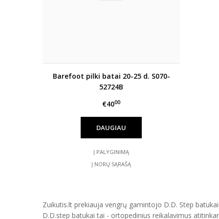
Barefoot pilki batai 20-25 d. S070-
52724B
00
€40
DAUGIAU
Į PALYGINIMĄ
Į NORŲ SĄRAŠĄ
Zuikutis.lt prekiauja vengrų gamintojo D.D. Step batukais
D.D.step batukai tai - ortopedinius reikalavimus atitinka