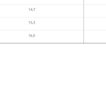
14,7
15,3
16,0