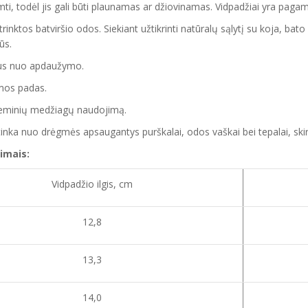
šimti, todėl jis gali būti plaunamas ar džiovinamas. Vidpadžiai yra pagam
trinktos batviršio
odos.
Siekiant užtikrinti natūralų sąlytį su koja, ba
gūs.
tus nuo apdaužymo.
mos
padas
.
cheminių medžiagų naudojimą.
ai tinka nuo drėgmės apsaugantys purškalai
,
odos vaškai bei tepalai, skir
imais:
Vidpadžio ilgis, cm
12,8
13,3
14,0