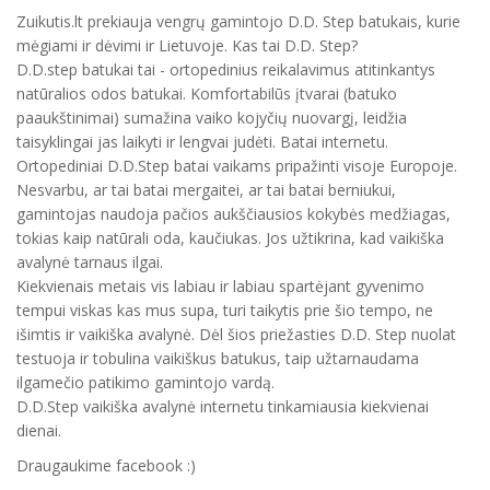
Zuikutis.lt prekiauja vengrų gamintojo D.D. Step batukais, kurie
mėgiami ir dėvimi ir Lietuvoje. Kas tai D.D. Step?
D.D.step batukai tai - ortopedinius reikalavimus atitinkantys
natūralios odos batukai. Komfortabilūs įtvarai (batuko
paaukštinimai) sumažina vaiko kojyčių nuovargį, leidžia
taisyklingai jas laikyti ir lengvai judėti. Batai internetu.
Ortopediniai D.D.Step batai vaikams pripažinti visoje Europoje.
Nesvarbu, ar tai batai mergaitei, ar tai batai berniukui,
gamintojas naudoja pačios aukščiausios kokybės medžiagas,
tokias kaip natūrali oda, kaučiukas. Jos užtikrina, kad vaikiška
avalynė tarnaus ilgai.
Kiekvienais metais vis labiau ir labiau spartėjant gyvenimo
tempui viskas kas mus supa, turi taikytis prie šio tempo, ne
išimtis ir vaikiška avalynė. Dėl šios priežasties D.D. Step nuolat
testuoja ir tobulina vaikiškus batukus, taip užtarnaudama
ilgamečio patikimo gamintojo vardą.
D.D.Step vaikiška avalynė internetu tinkamiausia kiekvienai
dienai.
Draugaukime facebook :)