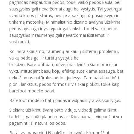
pagrindas nespaudžia pėdos, todėl vaiko pėdos kaulai bei
sausgyslės gali nevaržomai augti bei vystytis. Tai ypatingai
svarbu kojos pirštams, nes jie atsakingi už pusiausvyrą ir
tinkamą motoriką. Minimalistinio dizaino avalynė užtikrina
pėdos apsaugą ir yra ypatingai lanksti, todėl vaiko pėdos
sausgyslės ir raumenys gali nevaržomai išsitempti ir
susitraukti.
Kol nėra skausmo, raumenų ar kaulų sistemų problemų,
vaikų pėdos gali ir turėtų vystytis be
trukdžių. Barefoot batų dėvėjimas leidžia šiam procesui
vykti, imituojant basų kojų efektą: suteikiama apsauga, bet
nekeičiamas natūralus pėdos judesys. Tam batai turi būti
ploni, lankstūs, pėdos formos ir visiškai plokšti, tokie kaip
barefoot modelio batai.
Barefoot modelio batų padas ir vidpadis yra visiškai lygūs.
Siekiant užtikrinti švarą bato viduje, vidpadį galima išimti,
todėl jis gali būti plaunamas ar džiovinamas. Vidpadžiai yra
pagaminti iš natūralios odos.
Batai yra pagaminti iš aukštos kokybės ir
kruopščiai