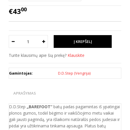
00
€43
Turite klausimų apie šią prekę?
Klauskite
Gamintojas:
D.D.Step (Vengrija)
APRAŠYMAS
D.D.Step
„BAREFOOT“
batų padas pagamintas iš ypatingai
plonos gumos, todėl bėgimo ir vaikščiojimo metu vaikai
gali jausti pagrindą, yra išlaikomi natūralūs pėdos judesiai ir
pėdai yra užtikrinama tinkama apsauga. Platus batų