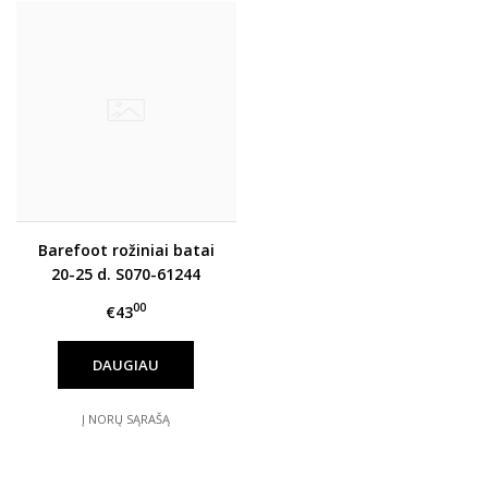
Barefoot rožiniai batai
20-25 d. S070-61244
00
€43
DAUGIAU
Į NORŲ SĄRAŠĄ