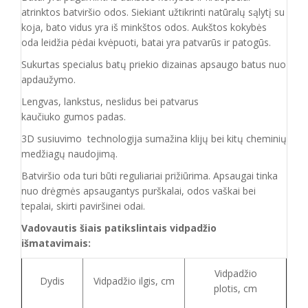
atrinktos batviršio
odos.
Siekiant užtikrinti natūralų sąlytį su
koja, bato vidus yra iš minkštos odos. Aukštos kokybės
oda
leidžia pėdai kvėpuoti,
batai yra patvarūs ir patogūs.
Sukurtas specialus batų priekio dizainas apsaugo batus nuo
apdaužymo.
Lengvas, lankstus, neslidus bei patvarus
kaučiuko
gumos
padas
.
3D susiuvimo technologija sumažina klijų bei kitų cheminių
medžiagų naudojimą.
Batvirš
io o
da turi būti reguliariai prižiūrima. Apsaugai tinka
nuo drėgmės apsaugantys purškalai
,
odos vaškai bei
tepalai, skirti paviršinei odai.
Vadovautis šiais patikslintais vidpadžio
išmatavimais:
Vidpadžio
Dydis
Vidpadžio ilgis, cm
plotis, cm