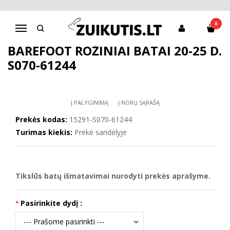
Pagrindinis
D.D.Step batai mergaitėms
Barefoot rožiniai batai 20-25 d. S070-61244
0
Navigacija
BAREFOOT ROŽINIAI BATAI 20-25 D.
S070-61244
Į PALYGINIMĄ
Į NORŲ SĄRAŠĄ
Prekės kodas:
15291-S070-61244
Turimas kiekis:
Prekė sandėlyje
Tikslūs batų išmatavimai nurodyti prekės aprašyme.
Pasirinkite dydį :