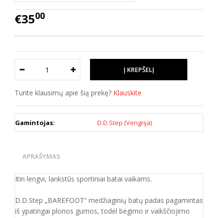
00
€35
Turite klausimų apie šią prekę?
Klauskite
Gamintojas:
D.D.Step (Vengrija)
APRAŠYMAS
Itin lengvi, lankstūs sportiniai batai vaikams.
D.D.Step „BAREFOOT“ medžiaginių batų padas pagamintas
iš ypatingai plonos gumos, todėl bėgimo ir vaikščiojimo