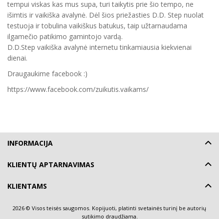
tempui viskas kas mus supa, turi taikytis prie šio tempo, ne
išimtis ir vaikiška avalynė. Dėl šios priežasties D.D. Step nuolat
testuoja ir tobulina vaikiškus batukus, taip užtarnaudama
ilgamečio patikimo gamintojo vardą.
D.D.Step vaikiška avalynė internetu tinkamiausia kiekvienai
dienai.
Draugaukime facebook :)
https://www.facebook.com/zuikutis.vaikams/
INFORMACIJA
KLIENTŲ APTARNAVIMAS
KLIENTAMS
2026 © Visos teisės saugomos. Kopijuoti, platinti svetainės turinį be autorių
sutikimo draudžiama.