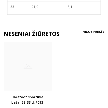
33
21,0
8,
1
VISOS PREKĖS
NESENIAI ŽIŪRĖTOS
Barefoot sportiniai
batai 28-33 d. F093-
52184L