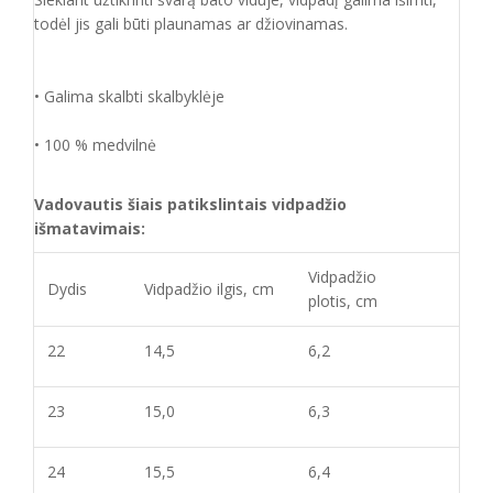
todėl jis gali būti plaunamas ar džiovinamas.
• Galima skalbti skalbyklėje
• 100 % medvilnė
Vadovautis šiais patikslintais vidpadžio
išmatavimais:
Vidpadžio
Dydis
Vidpadžio ilgis, cm
plotis, cm
22
14,5
6,2
23
15,0
6,3
24
15,5
6,4