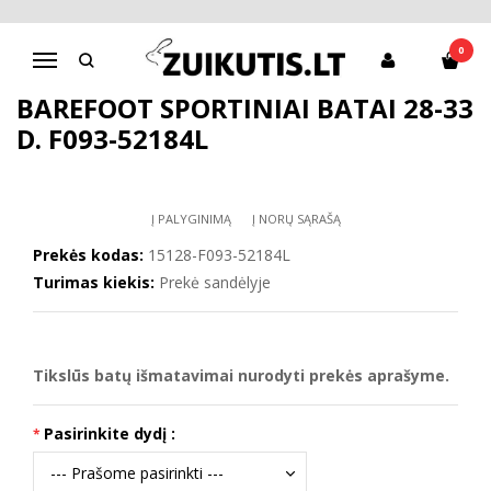
Pagrindinis
Sportiniai bateliai
Barefoot sportiniai batai 28-33 d. F093-52184L
0
Navigacija
BAREFOOT SPORTINIAI BATAI 28-33
D. F093-52184L
Į PALYGINIMĄ
Į NORŲ SĄRAŠĄ
Prekės kodas:
15128-F093-52184L
Turimas kiekis:
Prekė sandėlyje
Tikslūs batų išmatavimai nurodyti prekės aprašyme.
Pasirinkite dydį :