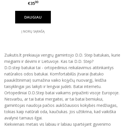
00
€35
DAUGIAU
Į NORŲ SĄRAŠĄ
Zuikutis.lt prekiauja vengrų gamintojo D.D. Step batukais, kurie
mėgiami ir dėvimi ir Lietuvoje. Kas tai D.D. Step?
D.D.step batukai tai - ortopedinius reikalavimus atitinkantys
natūralios odos batukai. Komfortabilūs įtvarai (batuko
paaukštinimai) sumažina vaiko kojyčių nuovargį, leidžia
taisyklingai jas laikyti ir lengvai judėti. Batai internetu.
Ortopediniai D.D.Step batai vaikams pripažinti visoje Europoje.
Nesvarbu, ar tai batai mergaitei, ar tai batai berniukui,
gamintojas naudoja pačios aukščiausios kokybės medžiagas,
tokias kaip natūrali oda, kaučiukas. Jos užtikrina, kad vaikiška
avalynė tarnaus ilgai.
Kiekvienais metais vis labiau ir labiau spartėjant gyvenimo