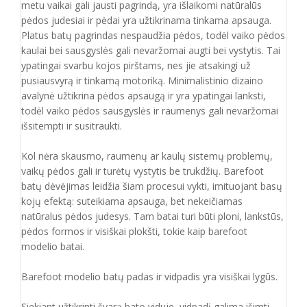
metu vaikai gali jausti pagrindą, yra išlaikomi natūralūs
pėdos judesiai ir pėdai yra užtikrinama tinkama apsauga.
Platus batų pagrindas nespaudžia pėdos, todėl vaiko pėdos
kaulai bei sausgyslės gali nevaržomai augti bei vystytis. Tai
ypatingai svarbu kojos pirštams, nes jie atsakingi už
pusiausvyrą ir tinkamą motoriką. Minimalistinio dizaino
avalynė užtikrina pėdos apsaugą ir yra ypatingai lanksti,
todėl vaiko pėdos sausgyslės ir raumenys gali nevaržomai
išsitempti ir susitraukti.
Kol nėra skausmo, raumenų ar kaulų sistemų problemų,
vaikų pėdos gali ir turėtų vystytis be trukdžių. Barefoot
batų dėvėjimas leidžia šiam procesui vykti, imituojant basų
kojų efektą: suteikiama apsauga, bet nekeičiamas
natūralus pėdos judesys. Tam batai turi būti ploni, lankstūs,
pėdos formos ir visiškai plokšti, tokie kaip barefoot
modelio batai.
Barefoot modelio batų padas ir vidpadis yra visiškai lygūs.
Siekiant užtikrinti švarą bato viduje, vidpadį galima išimti,