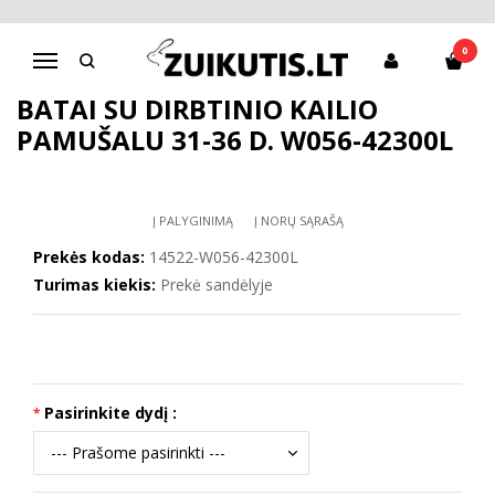
Pagrindinis
Batai berniukui
D.D.Step batai berniukams
Batai su dirbtinio kailio pamušalu 31-36 d. W056-42300L
0
Navigacija
BATAI SU DIRBTINIO KAILIO
PAMUŠALU 31-36 D. W056-42300L
Į PALYGINIMĄ
Į NORŲ SĄRAŠĄ
Prekės kodas:
14522-W056-42300L
Turimas kiekis:
Prekė sandėlyje
Pasirinkite dydį :