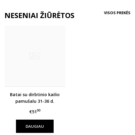
VISOS PREKĖS
NESENIAI ŽIŪRĖTOS
Batai su dirbtinio kailio
pamušalu 31-36 d.
W056-42300L
00
€51
DAUGIAU