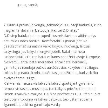
Į NORŲ SĄRAŠĄ
Zuikutis.lt prekiauja vengrų gamintojo D.D. Step batukais, kurie
mėgiami ir dėvimi ir Lietuvoje. Kas tai D.D. Step?
D.D.step batukai tai - ortopedinius reikalavimus atitinkantys
natūralios odos batukai. Komfortabilūs įtvarai (batuko
paaukštinimai) sumažina vaiko kojyčių nuovargį, leidžia
taisyklingai jas laikyti ir lengvai judėti. Batai internetu.
Ortopediniai D.D.Step batai vaikams pripažinti visoje Europoje.
Nesvarbu, ar tai batai mergaitei, ar tai batai berniukui,
gamintojas naudoja pačios aukščiausios kokybės medžiagas,
tokias kaip natūrali oda, kaučiukas. Jos užtikrina, kad vaikiška
avalynė tarnaus ilgai.
Kiekvienais metais vis labiau ir labiau spartėjant gyvenimo
tempui viskas kas mus supa, turi taikytis prie šio tempo, ne
išimtis ir vaikiška avalynė. Dėl šios priežasties D.D. Step nuolat
testuoja ir tobulina vaikiškus batukus, taip užtarnaudama
ilgamečio patikimo gamintojo vardą.