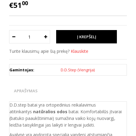
00
€51
Turite klausimų apie šią prekę?
Klauskite
Gamintojas:
D.D.Step (Vengrija)
APRAŠYMAS
D.D.step batai yra ortopedinius reikalavimus
atitinkantys
natūralios odos
batai. Komfortabilūs įtvarai
(batuko paaukštinimai) sumažina vaiko kojų nuovargį,
leidžia taisyklingai jas laikyti ir lengvai judėti.
Avalynė yra apdorota specialia vandenį atstumiančia