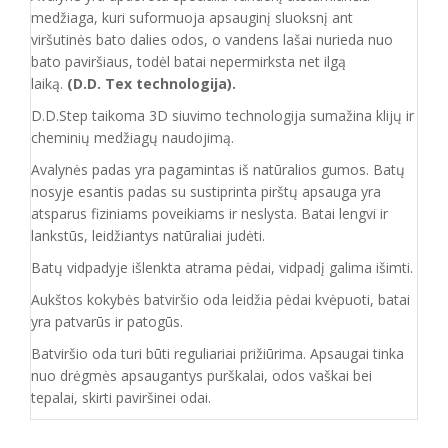
medžiaga, kuri suformuoja apsauginį sluoksnį ant
viršutinės bato dalies odos, o vandens lašai nurieda nuo
bato paviršiaus, todėl batai nepermirksta net ilgą
laiką.
(D.D. Tex technologija).
D.D.Step taikoma 3D siuvimo technologija sumažina klijų ir
cheminių medžiagų naudojimą.
Avalynės padas yra pagamintas iš natūralios gumos. Batų
nosyje esantis padas su sustiprinta pirštų apsauga yra
atsparus fiziniams poveikiams ir neslysta. Batai lengvi ir
lankstūs, leidžiantys natūraliai judėti.
Batų vidpadyje išlenkta atrama pėdai, vidpadį galima išimti.
Aukštos kokybės batviršio oda leidžia pėdai kvėpuoti, batai
yra patvarūs ir patogūs.
Batvirš
io o
da turi būti reguliariai prižiūrima. Apsaugai tinka
nuo drėgmės apsaugantys purškalai
,
odos vaškai bei
tepalai, skirti paviršinei odai.