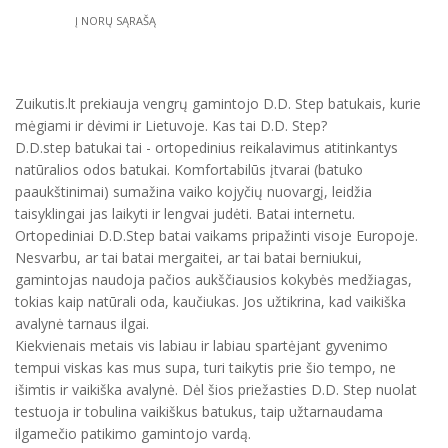
Į NORŲ SĄRAŠĄ
Zuikutis.lt prekiauja vengrų gamintojo D.D. Step batukais, kurie
mėgiami ir dėvimi ir Lietuvoje. Kas tai D.D. Step?
D.D.step batukai tai - ortopedinius reikalavimus atitinkantys
natūralios odos batukai. Komfortabilūs įtvarai (batuko
paaukštinimai) sumažina vaiko kojyčių nuovargį, leidžia
taisyklingai jas laikyti ir lengvai judėti. Batai internetu.
Ortopediniai D.D.Step batai vaikams pripažinti visoje Europoje.
Nesvarbu, ar tai batai mergaitei, ar tai batai berniukui,
gamintojas naudoja pačios aukščiausios kokybės medžiagas,
tokias kaip natūrali oda, kaučiukas. Jos užtikrina, kad vaikiška
avalynė tarnaus ilgai.
Kiekvienais metais vis labiau ir labiau spartėjant gyvenimo
tempui viskas kas mus supa, turi taikytis prie šio tempo, ne
išimtis ir vaikiška avalynė. Dėl šios priežasties D.D. Step nuolat
testuoja ir tobulina vaikiškus batukus, taip užtarnaudama
ilgamečio patikimo gamintojo vardą.