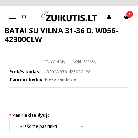
Pagrindinis
D.D.Step batai mergaitėms
Batai su vilna 31-36 d. W056-42300CLW
0
Navigacija
BATAI SU VILNA 31-36 D. W056-
42300CLW
Į PALYGINIMĄ
Į NORŲ SĄRAŠĄ
Prekės kodas:
14520-W056-42300CLW
Turimas kiekis:
Prekė sandėlyje
Pasirinkite dydį :