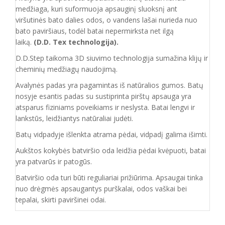
medžiaga, kuri suformuoja apsauginį sluoksnį ant
viršutinės bato dalies odos, o vandens lašai nurieda nuo
bato paviršiaus, todėl batai nepermirksta net ilgą
laiką.
(D.D. Tex technologija).
D.D.Step taikoma 3D siuvimo technologija sumažina klijų ir
cheminių medžiagų naudojimą.
Avalynės padas yra pagamintas iš natūralios gumos. Batų
nosyje esantis padas su sustiprinta pirštų apsauga yra
atsparus fiziniams poveikiams ir neslysta. Batai lengvi ir
lankstūs, leidžiantys natūraliai judėti.
Batų vidpadyje išlenkta atrama pėdai, vidpadį galima išimti.
Aukštos kokybės batviršio oda leidžia pėdai kvėpuoti, batai
yra patvarūs ir patogūs.
Batvirš
io o
da turi būti reguliariai prižiūrima. Apsaugai tinka
nuo drėgmės apsaugantys purškalai
,
odos vaškai bei
tepalai, skirti paviršinei odai.