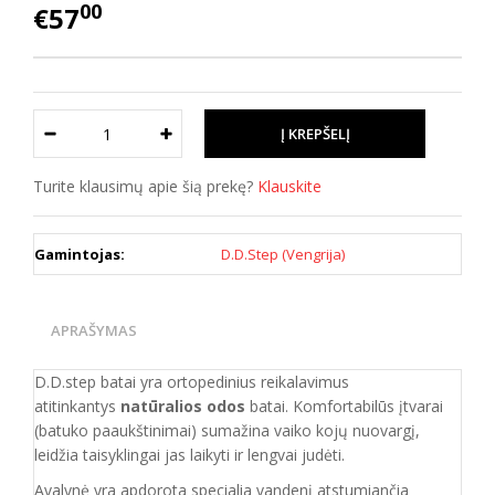
00
€57
Turite klausimų apie šią prekę?
Klauskite
Gamintojas:
D.D.Step (Vengrija)
APRAŠYMAS
D.D.step batai yra ortopedinius reikalavimus
atitinkantys
natūralios odos
batai. Komfortabilūs įtvarai
(batuko paaukštinimai) sumažina vaiko kojų nuovargį,
leidžia taisyklingai jas laikyti ir lengvai judėti.
Avalynė yra apdorota specialia vandenį atstumiančia