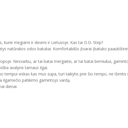
, kurie mėgiami ir dėvimi ir Lietuvoje. Kas tai D.D. Step?
ntys natūralios odos batukai. Komfortabilūs įtvarai (batuko paaukštini
uropoje. Nesvarbu, ar tai batai mergaitei, ar tai batai berniukui, gam
kiška avalynė tarnaus ilgai.
mo tempui viskas kas mus supa, turi taikytis prie šio tempo, ne išimtis 
ma ilgamečio patikimo gamintojo vardą.
ai dienai.