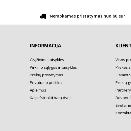
Nemokamas pristatymas nuo 60 eur
INFORMACIJA
KLIEN
Grąžinimo taisyklės
Visos pr
Pirkimo sąlygos ir taisyklės
Prekės s
Prekių pristatymas
Gamintoj
Privatumo politika
Prekių g
Apie mus
Partner
Kaip išsirinkti batų dydį
Dovanų 
Svetainė
Kontakta