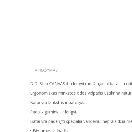
APRAŠYMAS
D.D. Step CANVAS itin lengvi medžiaginiai batai su odi
Ergonomiškas minkštos odos vidpadis užtikrina natūral
Batai yra lankstūs ir patogūs.
Padai - guminiai ir lengvi.
Batai yra padengti specialia vandeniui nepralaidžia 
• Išimamas vidpadis