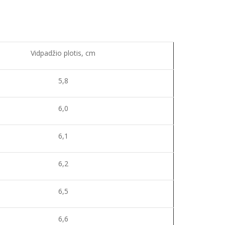
Vidpadžio plotis, cm
5,8
6,0
6,1
6,2
6,5
6,6