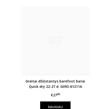
Greitai džiūstantys barefoot batai
Quick dry 22-27 d. G093-61211A
00
€27
DAUGIAU