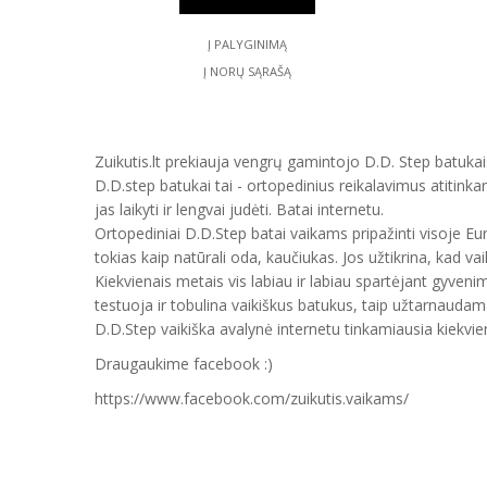
Į PALYGINIMĄ
Į NORŲ SĄRAŠĄ
Zuikutis.lt prekiauja vengrų gamintojo D.D. Step batukais
D.D.step batukai tai - ortopedinius reikalavimus atitinka
jas laikyti ir lengvai judėti. Batai internetu.
Ortopediniai D.D.Step batai vaikams pripažinti visoje E
tokias kaip natūrali oda, kaučiukas. Jos užtikrina, kad vai
Kiekvienais metais vis labiau ir labiau spartėjant gyveni
testuoja ir tobulina vaikiškus batukus, taip užtarnauda
D.D.Step vaikiška avalynė internetu tinkamiausia kiekvien
Draugaukime facebook :)
https://www.facebook.com/zuikutis.vaikams/