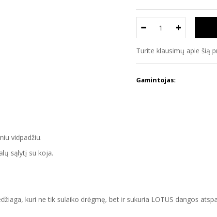
Turite klausimų apie šią 
Gamintojas:
niu vidpadžiu.
ų sąlytį su koja.
medžiaga, kuri ne tik sulaiko drėgmę, bet ir sukuria LOTUS dangos a