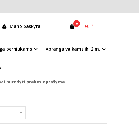
0
00
Mano paskyra
€0
1211A
093-61211A
ga berniukams
Apranga vaikams iki 2 m.
andėlyje
s
mai nurodyti prekės aprašyme.