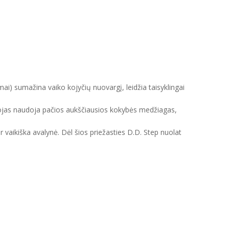
mai) sumažina vaiko kojyčių nuovargį, leidžia taisyklingai
intojas naudoja pačios aukščiausios kokybės medžiagas,
ir vaikiška avalynė. Dėl šios priežasties D.D. Step nuolat