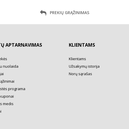
PREKIŲ GRĄŽINIMAS
TŲ APTARNAVIMAS
KLIENTAMS
ekės
Klientams
u nuolaida
Užsakymų istorija
ai
Norų sąrašas
rąžinimai
ystės programa
kuponai
s medis
i