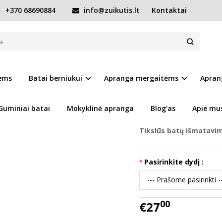
+370 68690884
info@zuikutis.lt
Kontaktai
ntys barefoot batai Quick dry 22-27 d. G093-61211A
T BATAI QUICK DRY 22-27 D. G093-6
Prekės kodas:
15727-G
iems
Batai berniukui
Apranga mergaitėms
Apran
Ų SĄRAŠĄ
Turimas kiekis:
Prekė s
Guminiai batai
Mokyklinė apranga
Blog'as
Apie mu
Tikslūs batų išmatavi
Pasirinkite dydį :
00
€27