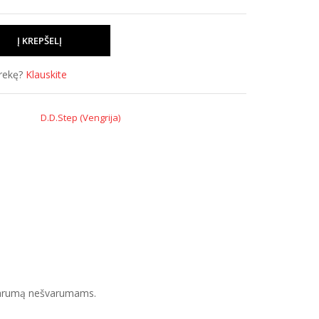
prekę?
Klauskite
D.D.Step (Vengrija)
tsparumą nešvarumams.