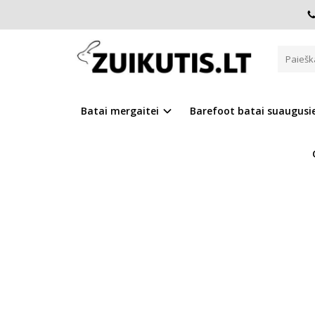
Pagrindinis
D.D.Step batai berniukams
Greitai džiūsta
GREITAI DŽIŪSTANTYS BAREFOO
Batai mergaitei
Barefoot batai suaugus
Į PALYGINIMĄ
Į NOR