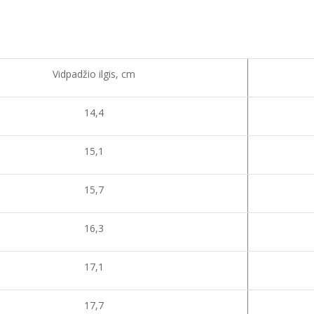
Vidpadžio ilgis, cm
14,4
15,1
15,7
16,3
17,1
17,7