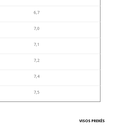
6,7
7,0
7,1
7,2
7,4
7,5
VISOS PREKĖS