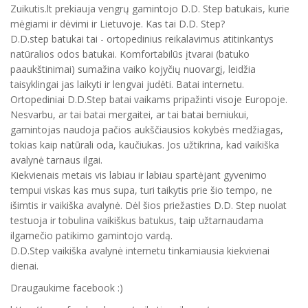
Zuikutis.lt prekiauja vengrų gamintojo D.D. Step batukais, kurie
mėgiami ir dėvimi ir Lietuvoje. Kas tai D.D. Step?
D.D.step batukai tai - ortopedinius reikalavimus atitinkantys
natūralios odos batukai. Komfortabilūs įtvarai (batuko
paaukštinimai) sumažina vaiko kojyčių nuovargį, leidžia
taisyklingai jas laikyti ir lengvai judėti. Batai internetu.
Ortopediniai D.D.Step batai vaikams pripažinti visoje Europoje.
Nesvarbu, ar tai batai mergaitei, ar tai batai berniukui,
gamintojas naudoja pačios aukščiausios kokybės medžiagas,
tokias kaip natūrali oda, kaučiukas. Jos užtikrina, kad vaikiška
avalynė tarnaus ilgai.
Kiekvienais metais vis labiau ir labiau spartėjant gyvenimo
tempui viskas kas mus supa, turi taikytis prie šio tempo, ne
išimtis ir vaikiška avalynė. Dėl šios priežasties D.D. Step nuolat
testuoja ir tobulina vaikiškus batukus, taip užtarnaudama
ilgamečio patikimo gamintojo vardą.
D.D.Step vaikiška avalynė internetu tinkamiausia kiekvienai
dienai.
Draugaukime facebook :)