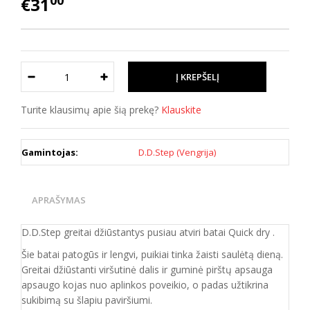
00
€31
Turite klausimų apie šią prekę?
Klauskite
Gamintojas:
D.D.Step (Vengrija)
APRAŠYMAS
D.D.Step greitai džiūstantys pusiau atviri batai Quick dry .
Šie batai patogūs ir lengvi, puikiai tinka žaisti saulėtą dieną.
Greitai džiūstanti viršutinė dalis ir guminė pirštų apsauga
apsaugo kojas nuo aplinkos poveikio, o padas užtikrina
sukibimą su šlapiu paviršiumi.