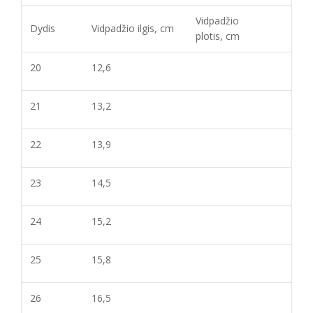
Vidpadžio
Dydis
Vidpadžio ilgis, cm
plotis, cm
20
12,6
21
13,2
22
13,9
23
14,5
24
15,2
25
15,8
26
16,5