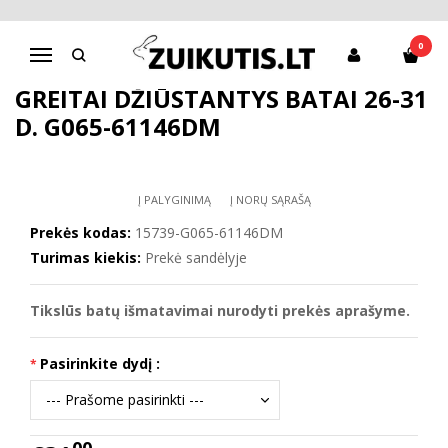
Pagrindinis
D.D.Step batai mergaitėms
Greitai džiūstantys batai 26-31 d. G065-61146DM
0
Navigacija
GREITAI DŽIŪSTANTYS BATAI 26-31
D. G065-61146DM
Į PALYGINIMĄ
Į NORŲ SĄRAŠĄ
Prekės kodas:
15739-G065-61146DM
Turimas kiekis:
Prekė sandėlyje
Tikslūs batų išmatavimai nurodyti prekės aprašyme.
Pasirinkite dydį :