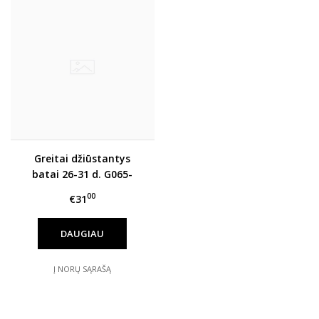
Greitai džiūstantys
batai 26-31 d. G065-
61146DM
00
€31
DAUGIAU
Į NORŲ SĄRAŠĄ