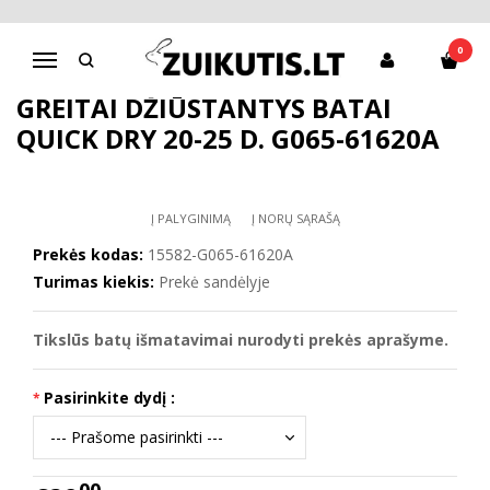
Pagrindinis
D.D.Step batai mergaitėms
Greitai džiūstantys batai Quick dry 20-25 d. G065-61620A
0
Navigacija
GREITAI DŽIŪSTANTYS BATAI
QUICK DRY 20-25 D. G065-61620A
Į PALYGINIMĄ
Į NORŲ SĄRAŠĄ
Prekės kodas:
15582-G065-61620A
Turimas kiekis:
Prekė sandėlyje
Tikslūs batų išmatavimai nurodyti prekės aprašyme.
Pasirinkite dydį :