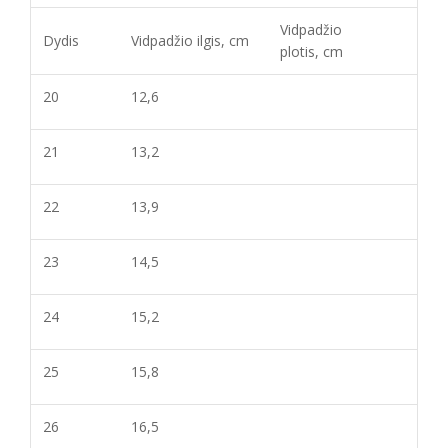
Vidpadžio
Dydis
Vidpadžio ilgis, cm
plotis, cm
20
12,6
21
13,2
22
13,9
23
14,5
24
15,2
25
15,8
26
16,5