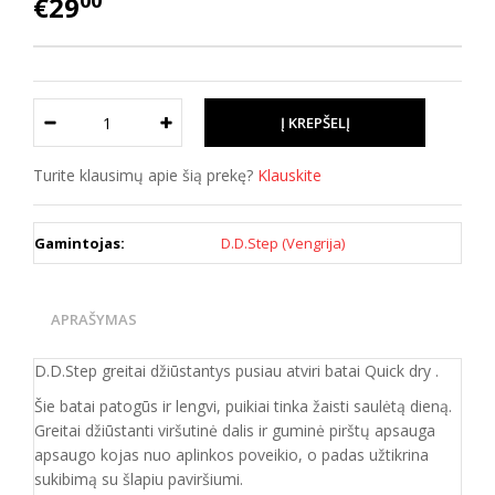
00
€29
Turite klausimų apie šią prekę?
Klauskite
Gamintojas:
D.D.Step (Vengrija)
APRAŠYMAS
D.D.Step greitai džiūstantys pusiau atviri batai Quick dry .
Šie batai patogūs ir lengvi, puikiai tinka žaisti saulėtą dieną.
Greitai džiūstanti viršutinė dalis ir guminė pirštų apsauga
apsaugo kojas nuo aplinkos poveikio, o padas užtikrina
sukibimą su šlapiu paviršiumi.