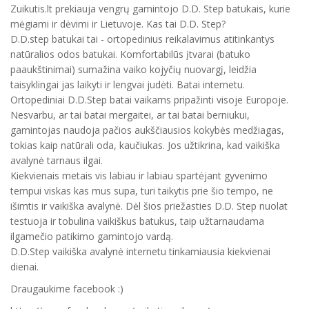
Zuikutis.lt prekiauja vengrų gamintojo D.D. Step batukais, kurie
mėgiami ir dėvimi ir Lietuvoje. Kas tai D.D. Step?
D.D.step batukai tai - ortopedinius reikalavimus atitinkantys
natūralios odos batukai. Komfortabilūs įtvarai (batuko
paaukštinimai) sumažina vaiko kojyčių nuovargį, leidžia
taisyklingai jas laikyti ir lengvai judėti. Batai internetu.
Ortopediniai D.D.Step batai vaikams pripažinti visoje Europoje.
Nesvarbu, ar tai batai mergaitei, ar tai batai berniukui,
gamintojas naudoja pačios aukščiausios kokybės medžiagas,
tokias kaip natūrali oda, kaučiukas. Jos užtikrina, kad vaikiška
avalynė tarnaus ilgai.
Kiekvienais metais vis labiau ir labiau spartėjant gyvenimo
tempui viskas kas mus supa, turi taikytis prie šio tempo, ne
išimtis ir vaikiška avalynė. Dėl šios priežasties D.D. Step nuolat
testuoja ir tobulina vaikiškus batukus, taip užtarnaudama
ilgamečio patikimo gamintojo vardą.
D.D.Step vaikiška avalynė internetu tinkamiausia kiekvienai
dienai.
Draugaukime facebook :)