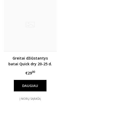
Greitai džiūstantys
batai Quick dry 20-25 d.
G065-61620A
00
€29
DAUGIAU
Į NORŲ SĄRAŠĄ