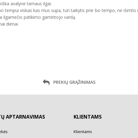
kiška avalynė tarnaus ilgai.
mo tempui viskas kas mus supa, turi taikytis prie šio tempo, ne išimtis 
ma ilgamečio patikimo gamintojo vardą.
ai dienai.
PREKIŲ GRĄŽINIMAS
TŲ APTARNAVIMAS
KLIENTAMS
ekės
Klientams