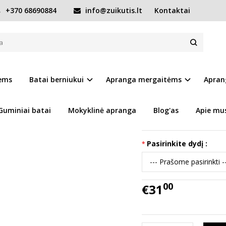
+370 68690884
info@zuikutis.lt
Kontaktai
Greitai džiūstantys batai Quick dry 26-31 d. G065-51831AM
UICK DRY 26-31 D. G065-51831AM
Prekės kodas:
14601-G
iems
Batai berniukui
Apranga mergaitėms
Apran
Ų SĄRAŠĄ
Turimas kiekis:
Prekė s
Guminiai batai
Mokyklinė apranga
Blog'as
Apie mu
Tikslūs batų išmatavi
Pasirinkite dydį :
00
€31