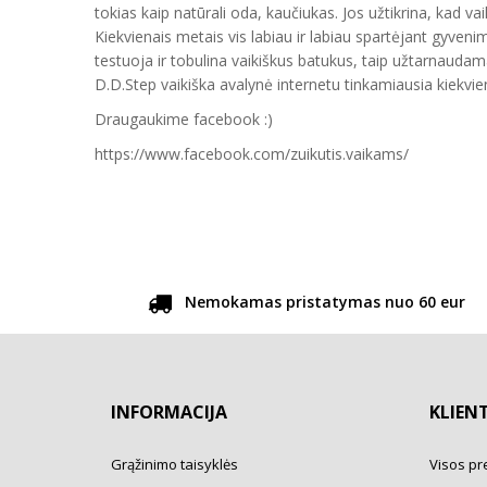
tokias kaip natūrali oda, kaučiukas. Jos užtikrina, kad vai
Kiekvienais metais vis labiau ir labiau spartėjant gyveni
testuoja ir tobulina vaikiškus batukus, taip užtarnauda
D.D.Step vaikiška avalynė internetu tinkamiausia kiekvien
Draugaukime facebook :)
https://www.facebook.com/zuikutis.vaikams/
Nemokamas pristatymas nuo 60 eur
INFORMACIJA
KLIEN
Grąžinimo taisyklės
Visos pr