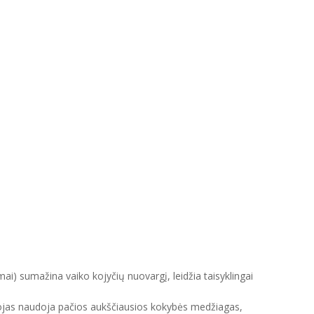
mai) sumažina vaiko kojyčių nuovargį, leidžia taisyklingai
intojas naudoja pačios aukščiausios kokybės medžiagas,