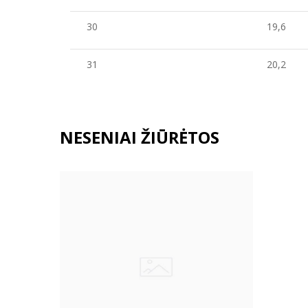
30
19,6
31
20,2
NESENIAI ŽIŪRĖTOS