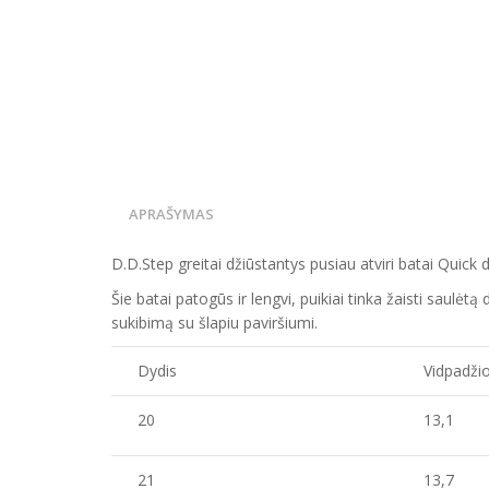
APRAŠYMAS
D.D.Step greitai džiūstantys pusiau atviri batai Quick d
Šie batai patogūs ir lengvi, puikiai tinka žaisti saulė
sukibimą su šlapiu paviršiumi.
Dydis
Vidpadžio
20
13,1
21
13,7