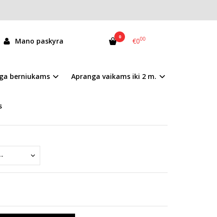
0
00
Mano paskyra
€0
065-51831AM
ga berniukams
Apranga vaikams iki 2 m.
andėlyje
s
mai nurodyti prekės aprašyme.