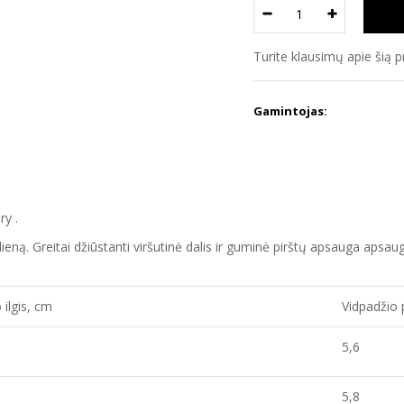
Turite klausimų apie šią 
Gamintojas:
ry .
tą dieną. Greitai džiūstanti viršutinė dalis ir guminė pirštų apsauga aps
 ilgis, cm
Vidpadžio 
5,6
5,8