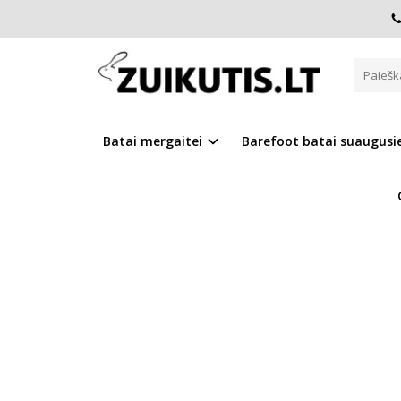
Pagrindinis
Batai berniukui
D.D.Step batai berniukams
GREITAI DŽIŪSTANTYS BATAI Q
Batai mergaitei
Barefoot batai suaugus
Į PALYGINIMĄ
Į NOR