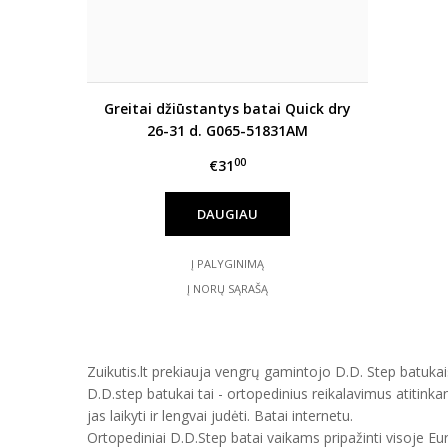
Greitai džiūstantys batai Quick dry
26-31 d. G065-51831AM
00
€31
DAUGIAU
Į PALYGINIMĄ
Į NORŲ SĄRAŠĄ
Zuikutis.lt prekiauja vengrų gamintojo D.D. Step batukais
D.D.step batukai tai - ortopedinius reikalavimus atitinka
jas laikyti ir lengvai judėti. Batai internetu.
Ortopediniai D.D.Step batai vaikams pripažinti visoje E