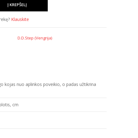
prekę?
Klauskite
D.D.Step (Vengrija)
augo kojas nuo aplinkos poveikio, o padas užtikrina
plotis, cm