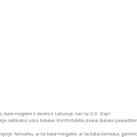
, kurie mėgiami ir dėvimi ir Lietuvoje. Kas tai D.D. Step?
ntys natūralios odos batukai. Komfortabilūs įtvarai (batuko paaukštini
uropoje. Nesvarbu, ar tai batai mergaitei, ar tai batai berniukui, gam