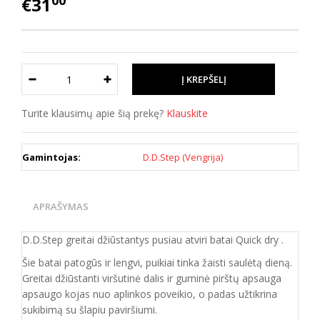
00
€31
Turite klausimų apie šią prekę?
Klauskite
Gamintojas:
D.D.Step (Vengrija)
APRAŠYMAS
D.D.Step greitai džiūstantys pusiau atviri batai Quick dry .
Šie batai patogūs ir lengvi, puikiai tinka žaisti saulėtą dieną.
Greitai džiūstanti viršutinė dalis ir guminė pirštų apsauga
apsaugo kojas nuo aplinkos poveikio, o padas užtikrina
sukibimą su šlapiu paviršiumi.