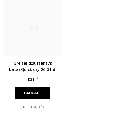
Greitai džiūstantys
batai Quick dry 26-31 d.
G065-61599FM
00
€31
DAUGIAU
Į NORŲ SĄRAŠĄ