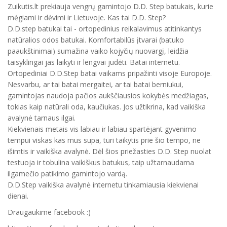
Zuikutis.lt prekiauja vengrų gamintojo D.D. Step batukais, kurie
mėgiami ir dėvimi ir Lietuvoje. Kas tai D.D. Step?
D.D.step batukai tai - ortopedinius reikalavimus atitinkantys
natūralios odos batukai. Komfortabilūs įtvarai (batuko
paaukštinimai) sumažina vaiko kojyčių nuovargį, leidžia
taisyklingai jas laikyti ir lengvai judėti. Batai internetu.
Ortopediniai D.D.Step batai vaikams pripažinti visoje Europoje.
Nesvarbu, ar tai batai mergaitei, ar tai batai berniukui,
gamintojas naudoja pačios aukščiausios kokybės medžiagas,
tokias kaip natūrali oda, kaučiukas. Jos užtikrina, kad vaikiška
avalynė tarnaus ilgai.
Kiekvienais metais vis labiau ir labiau spartėjant gyvenimo
tempui viskas kas mus supa, turi taikytis prie šio tempo, ne
išimtis ir vaikiška avalynė. Dėl šios priežasties D.D. Step nuolat
testuoja ir tobulina vaikiškus batukus, taip užtarnaudama
ilgamečio patikimo gamintojo vardą.
D.D.Step vaikiška avalynė internetu tinkamiausia kiekvienai
dienai.
Draugaukime facebook :)