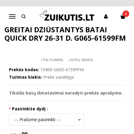
Pagrindinis
D.D.Step batai mergaitėms
Greitai džiūstantys batai Quick dry 26-31 d. G065-61599FM
0
Navigacija
GREITAI DŽIŪSTANTYS BATAI
QUICK DRY 26-31 D. G065-61599FM
Į PALYGINIMĄ
Į NORŲ SĄRAŠĄ
Prekės kodas:
15400-G065-61599FM
Turimas kiekis:
Prekė sandėlyje
Tikslūs batų išmatavimai nurodyti prekės aprašyme.
Pasirinkite dydį :