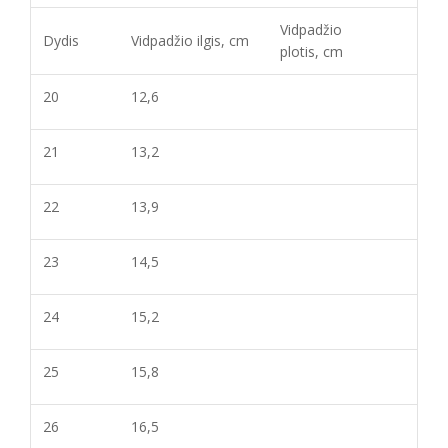
Vidpadžio
Dydis
Vidpadžio ilgis, cm
plotis, cm
20
12,6
21
13,2
22
13,9
23
14,5
24
15,2
25
15,8
26
16,5